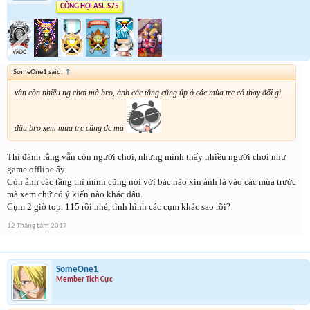
CÔNG HỘI ASL.S75
SomeOne1 said:
↑
vẫn còn nhiều ng chơi mà bro, ảnh các tâng cũng úp ở các mùa trc có thay đổi gì
đâu bro xem mua trc cũng đc mà
Thì đành rằng vẫn còn người chơi, nhưng mình thấy nhiều người chơi như
game offline ấy.
Còn ảnh các tầng thì mình cũng nói với bác nào xin ảnh là vào các mùa trước
mà xem chứ có ý kiến nào khác đâu.
Cụm 2 giờ top. 115 rồi nhé, tình hình các cụm khác sao rồi?
12 Tháng tám 2017
SomeOne1
Member Tích Cực