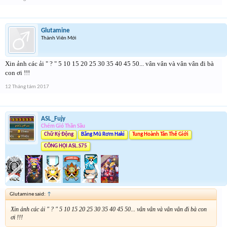
Glutamine
Thành Viên Mới
Xin ảnh các ải " ? " 5 10 15 20 25 30 35 40 45 50... vân vân và vân vân đi bà
con ơi !!!
12 Tháng tám 2017
ASL_Fujy
Chém Gió Thần Sầu
Chữ Ký Động
Băng Mũ Rơm Haki
Tung Hoành Tân Thế Giới
CÔNG HỘI ASL.S75
Glutamine said:
↑
Xin ảnh các ải " ? " 5 10 15 20 25 30 35 40 45 50... vân vân và vân vân đi bà con
ơi !!!