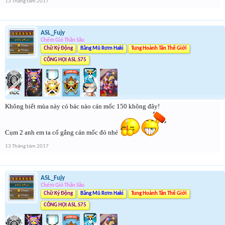
13 Tháng tám 2017
ASL_Fujy
Chém Gió Thần Sầu
Chữ Ký Động
Băng Mũ Rơm Haki
Tung Hoành Tân Thế Giới
CÔNG HỘI ASL.S75
Không biết mùa này có bác nào cán mốc 150 không đây!
Cụm 2 anh em ta cố gắng cán mốc đó nhé
13 Tháng tám 2017
ASL_Fujy
Chém Gió Thần Sầu
Chữ Ký Động
Băng Mũ Rơm Haki
Tung Hoành Tân Thế Giới
CÔNG HỘI ASL.S75