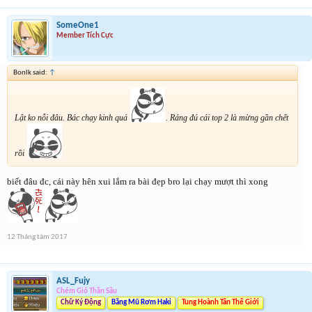
SomeOne1
Member Tích Cực
Bonlk said:
↑
Lật ko nỗi đâu. Bác chạy kinh quá
. Ráng đú cái top 2 là mừng gần chết
rồi
biết đâu đc, cái này hên xui lắm ra bài đẹp bro lại chạy mượt thì xong
12 Tháng tám 2017
ASL_Fujy
Chém Gió Thần Sầu
Chữ Ký Động
Băng Mũ Rơm Haki
Tung Hoành Tân Thế Giới