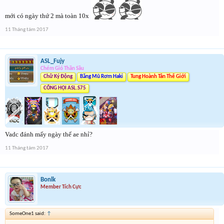
mới có ngày thứ 2 mà toàn 10x
11 Tháng tám 2017
ASL_Fujy
Chém Gió Thần Sầu
Chữ Ký Động
Băng Mũ Rơm Haki
Tung Hoành Tân Thế Giới
CÔNG HỘI ASL.S75
Vadc đánh mấy ngày thế ae nhỉ?
11 Tháng tám 2017
Bonlk
Member Tích Cực
SomeOne1 said:
↑