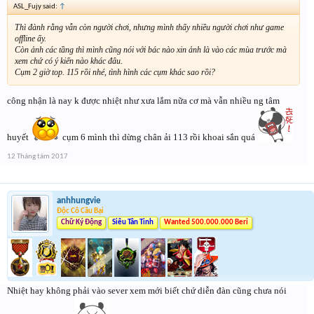
ASL_Fujy said:
↑
Thì đành rằng vẫn còn người chơi, nhưng mình thấy nhiều người chơi như game
offline ấy.
Còn ảnh các tầng thì mình cũng nói với bác nào xin ảnh là vào các mùa trước mà
xem chứ có ý kiến nào khác đâu.
Cụm 2 giờ top. 115 rồi nhé, tình hình các cụm khác sao rồi?
công nhận là nay k được nhiệt như xưa lắm nữa cơ mà vẫn nhiều ng tâm
huyết
cụm 6 mình thì dừng chân ải 113 rồi khoai sắn quá
12 Tháng tám 2017
anhhungvie
Độc Cô Cầu Bại
Chữ Ký Động
Siêu Tân Tinh
Wanted 500.000.000 Beri
Nhiệt hay không phải vào sever xem mới biết chứ diễn đàn cũng chưa nói