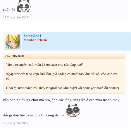
chết rồi
12 Tháng tám 2017
SomeOne1
Member Tích Cực
ASL_Fujy said:
↑
Vào trực tuyến vadc mùa 13 mà xem ảnh các tầng nhé!
Ngày xưa các mod chịu khó làm, giờ chẳng có mod nào làm dữ liệu cho anh em
cả.
Chơi lại nửa tháng rồi, thấy ít người còn tâm huyết với game (cả mod lẫn gamer).
vẫn còn nhiều ng chơi mà bro, ảnh các tâng cũng úp ở các mùa trc có thay
đổi gì đâu bro xem mua trc cũng đc mà
12 Tháng tám 2017