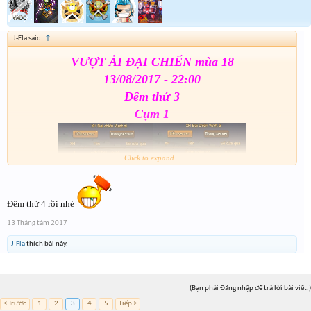
J-Fla said:
↑
VƯỢT ẢI ĐẠI CHIẾN mùa 18
13/08/2017 - 22:00
Đêm thứ 3
Cụm 1
Click to expand...
Đêm thứ 4 rồi nhé
13 Tháng tám 2017
Cụm 2
J-Fla
thích bài này.
(Bạn phải Đăng nhập để trả lời bài viết.)
< Trước
1
2
3
4
5
Tiếp >