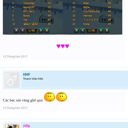
♥♥♥
12 Tháng tám 2017
HNP
Thành Viên Mới
Các bác xài vàng ghê quá
13 Tháng tám 2017
J-Fla