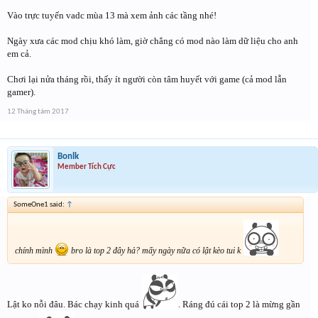
Vào trực tuyến vadc mùa 13 mà xem ảnh các tầng nhé!
Ngày xưa các mod chịu khó làm, giờ chẳng có mod nào làm dữ liệu cho anh
em cả.
Chơi lại nửa tháng rồi, thấy ít người còn tâm huyết với game (cả mod lẫn
gamer).
12 Tháng tám 2017
Bonlk
Member Tích Cực
SomeOne1 said:
↑
chính mình
bro là top 2 đây hả? mấy ngày nữa có lật kèo tui k
Lật ko nỗi đâu. Bác chạy kinh quá
. Ráng đú cái top 2 là mừng gần