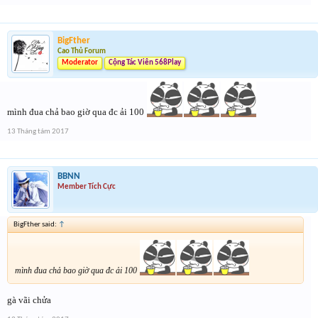
BigFther
Cao Thủ Forum
Moderator
Cộng Tác Viên 568Play
mình đua chả bao giờ qua đc ải 100
13 Tháng tám 2017
BBNN
Member Tích Cực
BigFther said:
↑
mình đua chả bao giờ qua đc ải 100
gà vãi chửa