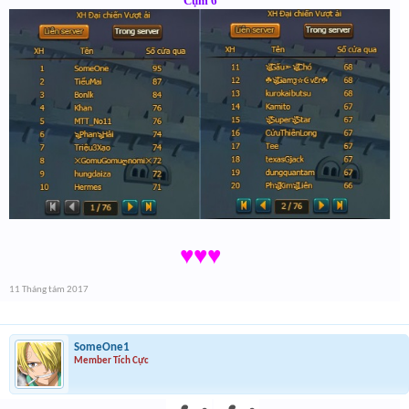
Cụm 6
♥♥♥
11 Tháng tám 2017
SomeOne1
Member Tích Cực