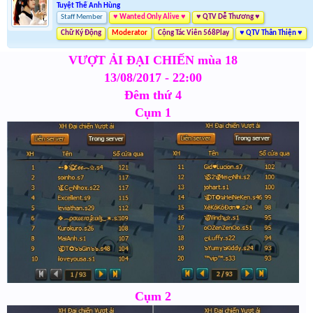
Tuyệt Thế Anh Hùng
Staff Member
♥ Wanted Only Alive ♥
♥ QTV Dễ Thương ♥
Chữ Ký Động
Moderator
Cộng Tác Viên 568Play
♥ QTV Thân Thiện ♥
VƯỢT ẢI ĐẠI CHIẾN mùa 18
13/08/2017 - 22:00
Đêm thứ 4
Cụm 1
Cụm 2