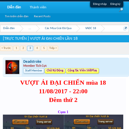
Đăng nhập
Đăng ký
Diễn đàn
Thành viên
Tìm kiếm diễn đàn
Recent Posts
Diễn đàn
...
Các Mùa Giải Đã Qua
VAĐC 18
[TRỰC TUYẾN ] VƯỢT ẢI ĐẠI CHIẾN LẦN 18
< Trước
1
2
3
4
5
Tiếp >
Deadstroke
Member Tích Cực
Staff Member
Chữ Ký Động
Cộng Tác Viên 568Play
VƯỢT ẢI ĐẠI CHIẾN mùa 18
11/08/2017 - 22:00
Đêm thứ 2
Cụm 1