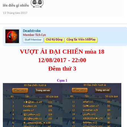
lên điều gì nhiều
12 Tháng tám 2017
Deadstroke
Member Tích Cực
Staff Member
Chữ Ký Động
Cộng Tác Viên 568Play
VƯỢT ẢI ĐẠI CHIẾN mùa 18
12/08/2017 - 22:00
Đêm thứ 3
Cụm 1