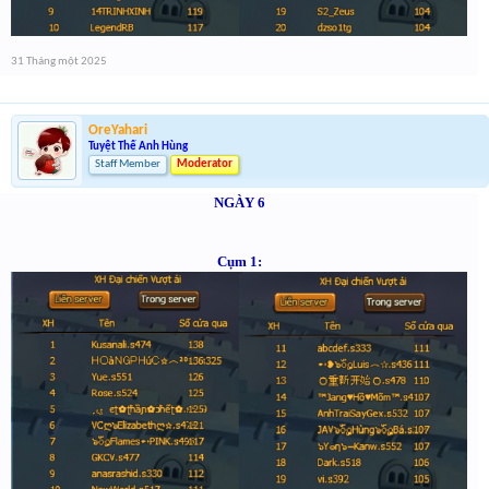
31 Tháng một 2025
OreYahari
Tuyệt Thế Anh Hùng
Staff Member
Moderator
NGÀY 6
Cụm 1: