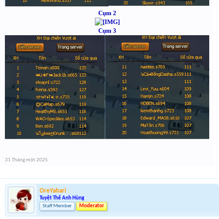
Cụm 2
Cụm 3
31 Tháng một 2025
OreYahari
Tuyệt Thế Anh Hùng
Staff Member
Moderator