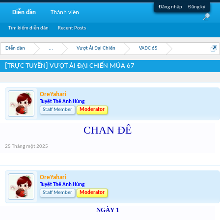
Đăng nhập
Đăng ký
Diễn đàn
Thành viên
Tìm kiếm diễn đàn
Recent Posts
Diễn đàn
...
Vượt Ải Đại Chiến
VAĐC 65
[TRỰC TUYẾN] VƯỢT ẢI ĐẠI CHIẾN MÙA 67
OreYahari
Tuyệt Thế Anh Hùng
Staff Member
Moderator
CHAN ĐÊ
25 Tháng một 2025
OreYahari
Tuyệt Thế Anh Hùng
Staff Member
Moderator
NGÀY 1