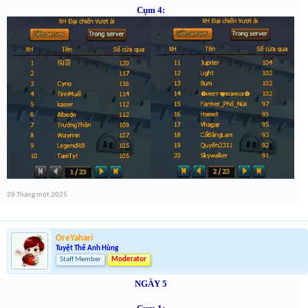
Cụm 4:
28 Tháng một 2025
OreYahari
Tuyệt Thế Anh Hùng
Staff Member
Moderator
NGÀY 5