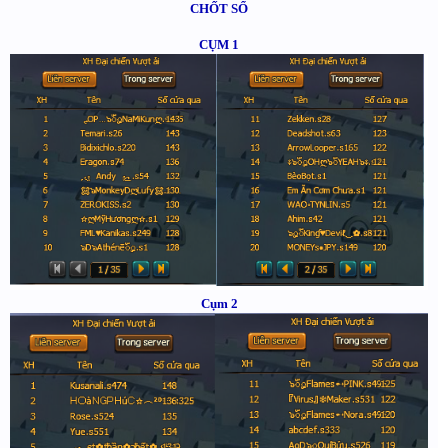
CHỐT SỔ
CỤM 1
Cụm 2