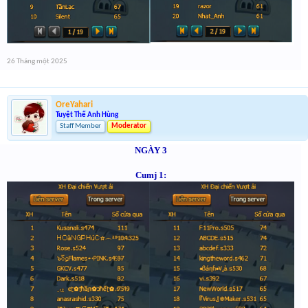
26 Tháng một 2025
OreYahari
Tuyệt Thế Anh Hùng
Staff Member
Moderator
NGÀY 3
Cumj 1: