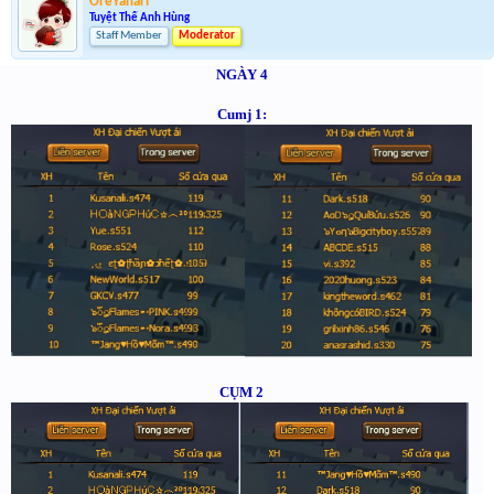
OreYahari
Tuyệt Thế Anh Hùng
Staff Member
Moderator
NGÀY 4
Cumj 1:
CỤM 2