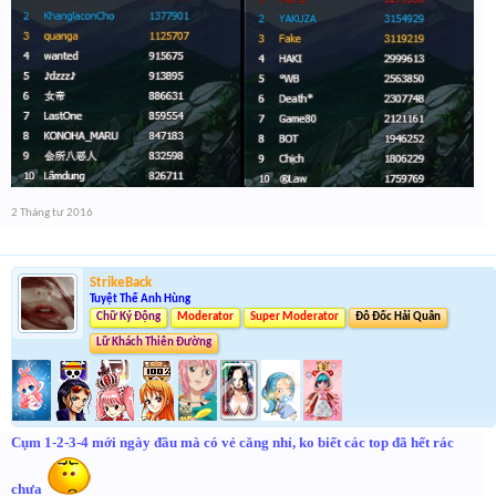
2 Tháng tư 2016
StrikeBack
Tuyệt Thế Anh Hùng
Chữ Ký Động
Moderator
Super Moderator
Đô Đốc Hải Quân
Lữ Khách Thiên Đường
Cụm 1-2-3-4 mới ngày đầu mà có vẻ căng nhỉ, ko biết các top đã hết rác
chưa