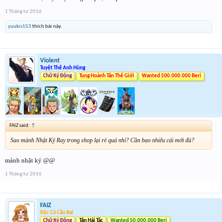
1 Tháng tư 2016
yuukis153
thích bài này.
Violent
Tuyệt Thế Anh Hùng
Chữ Ký Động
Tung Hoành Tân Thế Giới
Wanted 500.000.000 Beri
FAIZ said:
↑
Sao mảnh Nhật Ký Ray trong shop lại rẻ quá nhỉ? Cần bao nhiêu cái mới đủ?
mảnh nhật ký @@
1 Tháng tư 2016
FAIZ
Độc Cô Cầu Bại
Chữ Ký Động
Tân Hải Tặc
Wanted 50.000.000 Beri