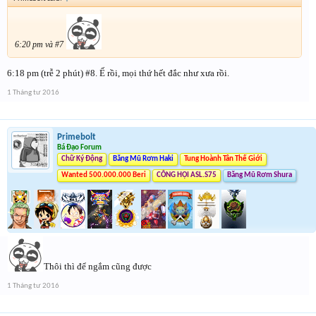
6:20 pm và #7
6:18 pm (trễ 2 phút) #8. Ế rồi, mọi thứ hết đắc như xưa rồi.
1 Tháng tư 2016
Primebolt
Bá Đạo Forum
Chữ Ký Động
Băng Mũ Rơm Haki
Tung Hoành Tân Thế Giới
Wanted 500.000.000 Beri
CÔNG HỘI ASL.S75
Băng Mũ Rơm Shura
Thôi thì để ngắm cũng được
1 Tháng tư 2016