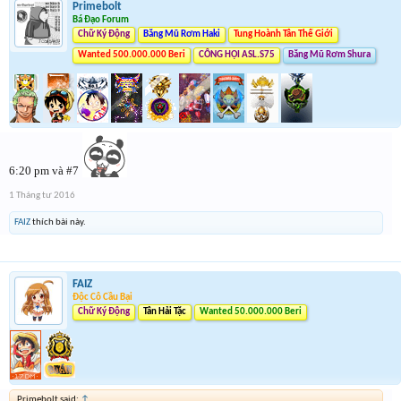
Primebolt
Bá Đạo Forum
Chữ Ký Động
Băng Mũ Rơm Haki
Tung Hoành Tân Thế Giới
Wanted 500.000.000 Beri
CÔNG HỘI ASL.S75
Băng Mũ Rơm Shura
6:20 pm và #7
1 Tháng tư 2016
FAIZ
thích bài này.
FAIZ
Độc Cô Cầu Bại
Chữ Ký Động
Tân Hải Tặc
Wanted 50.000.000 Beri
Primebolt said:
↑