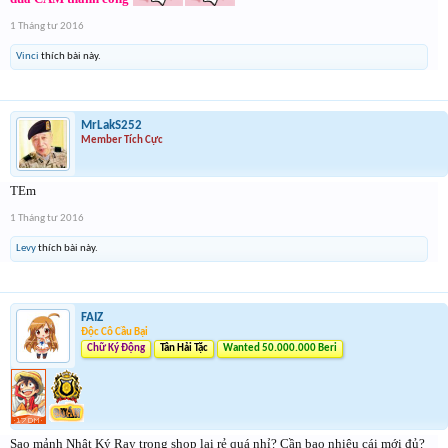
1 Tháng tư 2016
Vinci
thích bài này.
MrLakS252
Member Tích Cực
TEm
1 Tháng tư 2016
Levy
thích bài này.
FAIZ
Độc Cô Cầu Bại
Chữ Ký Động
Tân Hải Tặc
Wanted 50.000.000 Beri
Sao mảnh Nhật Ký Ray trong shop lại rẻ quá nhỉ? Cần bao nhiêu cái mới đủ?