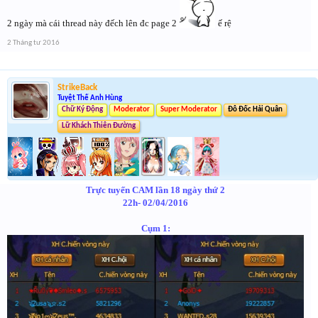
2 ngày mà cái thread này đếch lên đc page 2
ế rệ
2 Tháng tư 2016
StrikeBack
Tuyệt Thế Anh Hùng
Chữ Ký Động
Moderator
Super Moderator
Đô Đốc Hải Quân
Lữ Khách Thiên Đường
Trực tuyến CAM lần 18 ngày thứ 2
22h- 02/04/2016
Cụm 1: