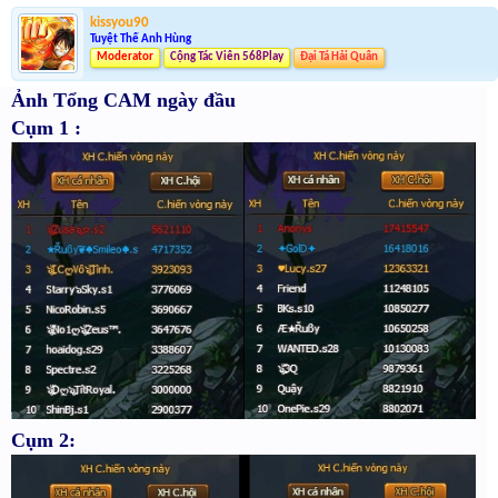
kissyou90
Tuyệt Thế Anh Hùng
Moderator
Cộng Tác Viên 568Play
Đại Tá Hải Quân
Ảnh Tổng CAM ngày đầu
Cụm 1 :
Cụm 2: