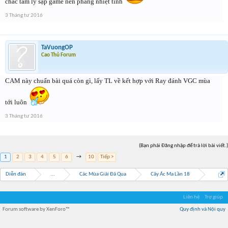
chắc tâm lý sập game nên phang nhiệt tình
3 Tháng tư 2016
TaVuongOP
Cao Thủ Forum
CAM này chuẩn bài quá còn gì, lấy TL về kết hợp với Ray đánh VGC mùa
tới luôn
3 Tháng tư 2016
(Bạn phải Đăng nhập để trả lời bài viết.)
1
2
3
4
5
6
→
10
Tiếp >
Diễn đàn
...
Các Mùa Giải Đã Qua
Cây Ác Ma Lần 18
Liên hệ
Trợ giúp
Forum software by XenForo™
Quy định và Nội quy
Địa điểm món ngon
Địa điểm nhà hàng
Quán cafe kem
Trung tâm mua sắm