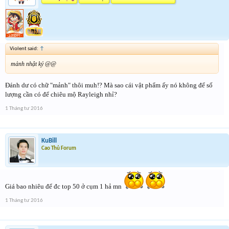
Violent said:
↑
mảnh nhật ký @@
Đánh dư có chữ "mảnh" thôi muh!? Mà sao cái vật phẩm ấy nó không để số
lượng cần có để chiêu mộ Rayleigh nhỉ?
1 Tháng tư 2016
KuBill
Cao Thủ Forum
Giá bao nhiêu để đc top 50 ở cụm 1 hả mn
1 Tháng tư 2016