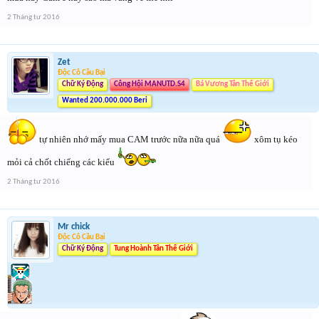
2 Tháng tư 2016
Zet
Độc Cô Cầu Bại
cum 5:
Chữ Ký Động
Công Hội MANUTD.S4
Bá Vương Tân Thế Giới
Wanted 200.000.000 Beri
tự nhiên nhớ mấy mua CAM trước nữa nữa quá
xôm tụ kéo
mỏi cả chốt chiểng các kiểu
2 Tháng tư 2016
cum 6 :
Mr chick
Độc Cô Cầu Bại
Chữ Ký Động
Tung Hoành Tân Thế Giới