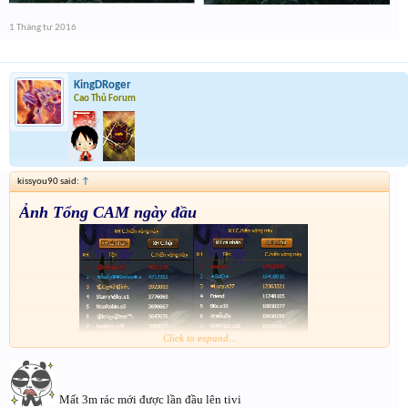
1 Tháng tư 2016
KingDRoger
Cao Thủ Forum
kissyou90 said:
↑
Ảnh Tổng CAM ngày đầu
Click to expand...
Cụm 1 :
Mất 3m rác mới được lần đầu lên tivi