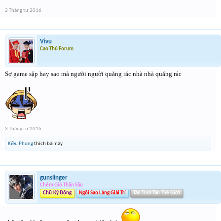
2 Tháng tư 2016
Vivu
Cao Thủ Forum
Sợ game sập hay sao mà người người quăng rác nhà nhà quăng rác
3 Tháng tư 2016
Kiều Phong
thích bài này.
gunslinger
Chém Gió Thần Sầu
Chữ Ký Động
Ngôi Sao Làng Giải Trí
Tân Tinh Tân Thế Giới