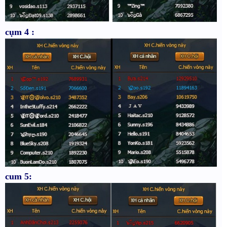
cụm 4 :
cum 5: