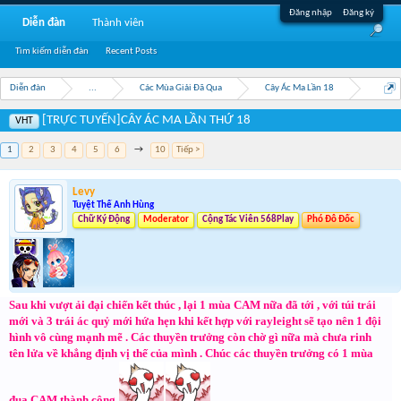
Đăng nhập
Đăng ký
Diễn đàn
Thành viên
Tìm kiếm diễn đàn
Recent Posts
Diễn đàn
...
Các Mùa Giải Đã Qua
Cây Ác Ma Lần 18
[TRỰC TUYẾN]CÂY ÁC MA LẦN THỨ 18
VHT
1
2
3
4
5
6
→
10
Tiếp >
Levy
Tuyệt Thế Anh Hùng
Chữ Ký Động
Moderator
Cộng Tác Viên 568Play
Phó Đô Đốc
Sau khi vượt ải đại chiến kết thúc , lại 1 mùa CAM nữa đã tới , với túi trái
mới và 3 trái ác quỷ mới hứa hẹn khi kết hợp với rayleight sẽ tạo nên 1 đội
hình vô cùng mạnh mẽ . Các thuyền trưởng còn chờ gì nữa mà chưa rinh
tên lửa về khẳng định vị thế của mình . Chúc các thuyền trưởng có 1 mùa
đua CAM thành công