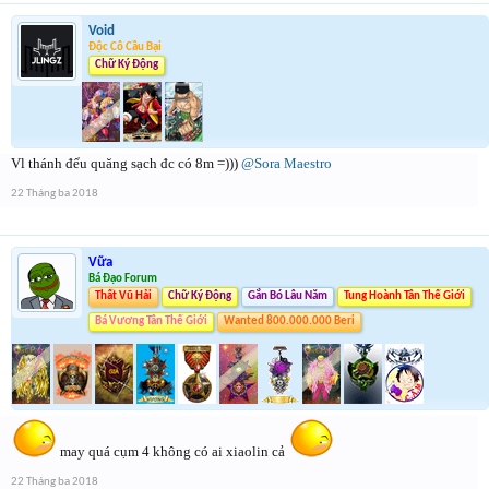
Void
Độc Cô Cầu Bại
Chữ Ký Động
Vl thánh đểu quăng sạch đc có 8m =)))
@Sora Maestro
22 Tháng ba 2018
Vữa
Bá Đạo Forum
Thất Vũ Hải
Chữ Ký Động
Gắn Bó Lâu Năm
Tung Hoành Tân Thế Giới
Bá Vương Tân Thế Giới
Wanted 800.000.000 Beri
may quá cụm 4 không có ai xiaolin cả
22 Tháng ba 2018