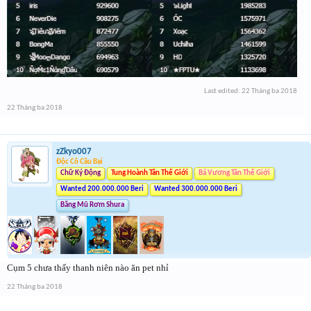
Last edited:
22 Tháng ba 2018
22 Tháng ba 2018
zZkyo007
Độc Cô Cầu Bại
Chữ Ký Động
Tung Hoành Tân Thế Giới
Bá Vương Tân Thế Giới
Wanted 200.000.000 Beri
Wanted 300.000.000 Beri
Băng Mũ Rơm Shura
Cụm 5 chưa thấy thanh niên nào ăn pet nhỉ
22 Tháng ba 2018