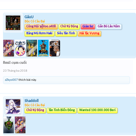
GấuU
Độc Cô Cầu Bại
Công Hội ๖ۣۜMoo.s408
Chữ Ký Động
Giáo Sư
Gắn Bó Lâu Năm
Băng Mũ Rơm Haki
Siêu Tân Tinh
Hải Tặc Vương
8mil cụm cuối
23 Tháng ba 2018
zZkyo007
thích bài này.
Shaddoll
Độc Cô Cầu Bại
Chữ Ký Động
Tân Tinh Biển Đông
Wanted 100.000.000 Beri