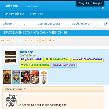
Đăng nhập
Đăng ký
Diễn đàn
Thành viên
Tìm kiếm diễn đàn
Recent Posts
Diễn đàn
...
Các Mùa Giải Đã Qua
Cây Ác Ma Lần 34
[TRỰC TUYẾN] CÂY NHẢY CẦU - VERSION 34
< Trước
1
2
3
4
5
6
Tiếp >
ThanCong
Cao Thủ Forum
Băng Mũ Rơm Haki
Tân Tinh Đại Hải Trình
Wanted 200.000.000 Beri
Wanted 50.000.000 Beri
Băng Mũ Rơm Shura
anhhungvie said:
↑
Có nên bịa ra 1 con số cho oai không nhỉ?