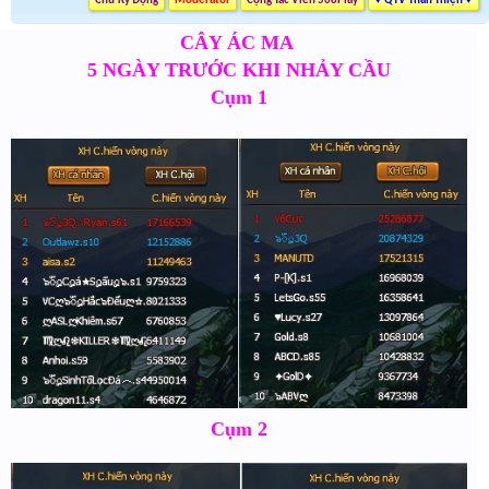
Chữ Ký Động
Moderator
Cộng Tác Viên 568Play
♥ QTV Thân Thiện ♥
CÂY ÁC MA
5 NGÀY TRƯỚC KHI NHẢY CẦU
Cụm 1
Cụm 2