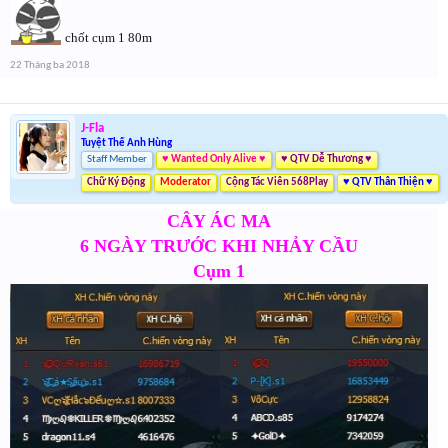
chốt cụm 1 80m
22 Tháng ba 2018
J-Fla
Tuyệt Thế Anh Hùng
Staff Member
♥ Wanted Only Alive ♥
♥ QTV Dễ Thương ♥
Chữ Ký Động
Moderator
Cộng Tác Viên 568Play
♥ QTV Thân Thiện ♥
CÂY ÁC MA
6 NGÀY TRƯỚC KHI NHẢY CẦU
Cụm 1