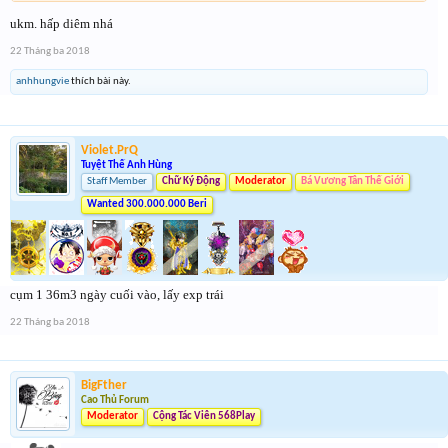
ukm. hấp diêm nhá
22 Tháng ba 2018
anhhungvie
thích bài này.
Violet.PrQ
Tuyệt Thế Anh Hùng
Staff Member
Chữ Ký Động
Moderator
Bá Vương Tân Thế Giới
Wanted 300.000.000 Beri
cụm 1 36m3 ngày cuối vào, lấy exp trái
22 Tháng ba 2018
BigFther
Cao Thủ Forum
Moderator
Cộng Tác Viên 568Play