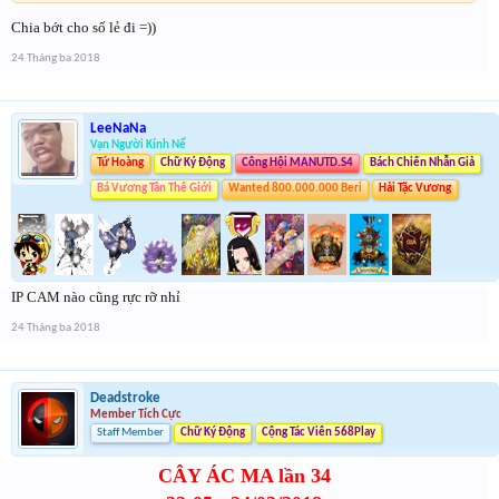
Chia bớt cho số lẻ đi =))
24 Tháng ba 2018
LeeNaNa
Vạn Người Kính Nể
Tứ Hoàng
Chữ Ký Động
Công Hội MANUTD.S4
Bách Chiến Nhẫn Giả
Bá Vương Tân Thế Giới
Wanted 800.000.000 Beri
Hải Tặc Vương
IP CAM nào cũng rực rỡ nhỉ
24 Tháng ba 2018
Deadstroke
Member Tích Cực
Staff Member
Chữ Ký Động
Cộng Tác Viên 568Play
CÂY ÁC MA lần 34