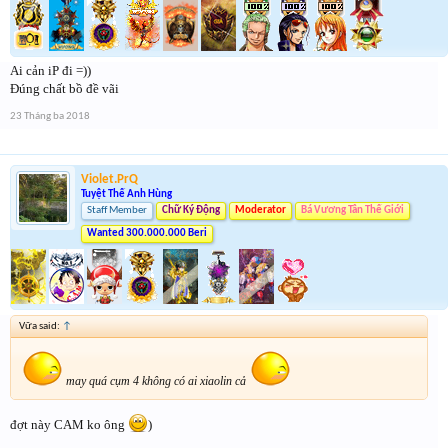
Ai cản iP đi =))
Đúng chất bồ đề vãi
23 Tháng ba 2018
Violet.PrQ
Tuyệt Thế Anh Hùng
Staff Member
Chữ Ký Động
Moderator
Bá Vương Tân Thế Giới
Wanted 300.000.000 Beri
Vữa said:
↑
may quá cụm 4 không có ai xiaolin cả
đợt này CAM ko ông
)