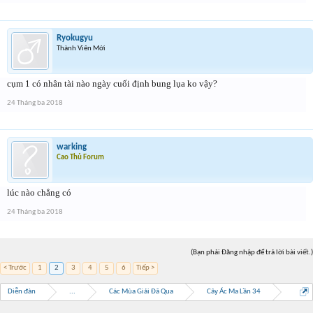
Ryokugyu
Thành Viên Mới
cụm 1 có nhân tài nào ngày cuối định bung lụa ko vậy?
24 Tháng ba 2018
warking
Cao Thủ Forum
lúc nào chẳng có
24 Tháng ba 2018
(Bạn phải Đăng nhập để trả lời bài viết.)
< Trước
1
2
3
4
5
6
Tiếp >
Diễn đàn
...
Các Mùa Giải Đã Qua
Cây Ác Ma Lần 34