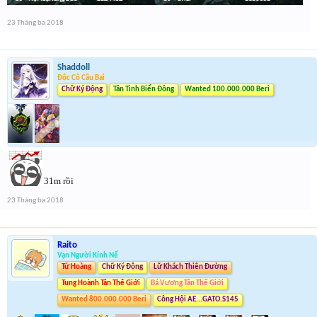
23 Tháng ba 2018
Shaddoll
Độc Cô Cầu Bại
Chữ Ký Động
Tân Tinh Biển Đông
Wanted 100.000.000 Beri
31m rồi
23 Tháng ba 2018
Raito
Vạn Người Kính Nể
Tứ Hoàng
Chữ Ký Động
Lữ Khách Thiên Đường
Tung Hoành Tân Thế Giới
Bá Vương Tân Thế Giới
Wanted 800.000.000 Beri
Công Hội AE...GATO.S145