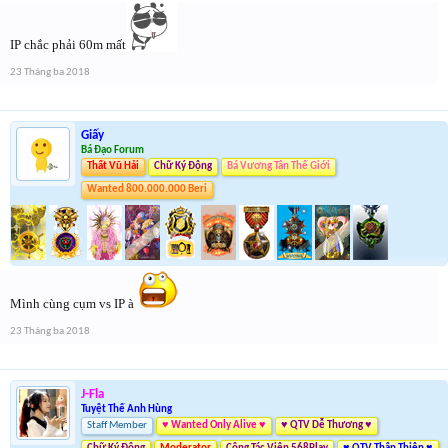
IP chắc phải 60m mất
23 Tháng ba 2018
Giấy
Bá Đạo Forum
Thất Vũ Hải
Chữ Ký Động
Bá Vương Tân Thế Giới
Wanted 800.000.000 Beri
Mình cùng cụm vs IP à
23 Tháng ba 2018
J-Fla
Tuyệt Thế Anh Hùng
Staff Member
♥ Wanted Only Alive ♥
♥ QTV Dễ Thương ♥