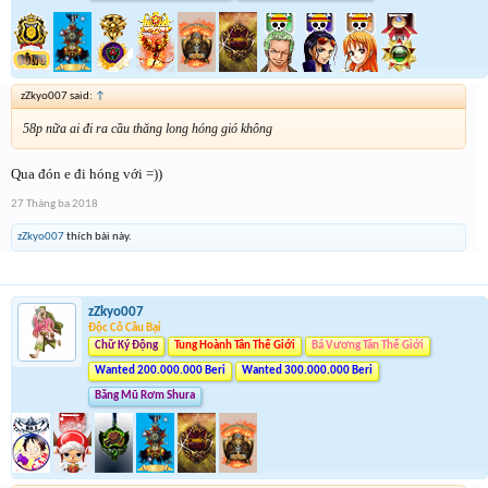
zZkyo007 said:
↑
58p nữa ai đi ra cầu thăng long hóng gió không
Qua đón e đi hóng với =))
27 Tháng ba 2018
zZkyo007
thích bài này.
zZkyo007
Độc Cô Cầu Bại
Chữ Ký Động
Tung Hoành Tân Thế Giới
Bá Vương Tân Thế Giới
Wanted 200.000.000 Beri
Wanted 300.000.000 Beri
Băng Mũ Rơm Shura