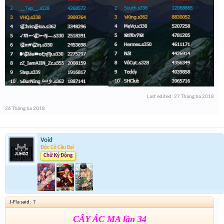
Last edited:
27 Tháng ba 2018
26 Tháng ba 2018
Void
Độc Cô Cầu Bại
Chữ Ký Động
J-Fla said:
↑
CÂY ÁC MA lần 34