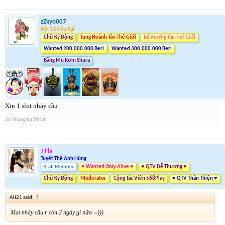
zZkyo007
Độc Cô Cầu Bại
Chữ Ký Động
Tung Hoành Tân Thế Giới
Bá Vương Tân Thế Giới
Wanted 200.000.000 Beri
Wanted 300.000.000 Beri
Băng Mũ Rơm Shura
Cụm 4
Xin 1 slot nhảy cầu
26 Tháng ba 2018
J-Fla
Tuyệt Thế Anh Hùng
Staff Member
♥ Wanted Only Alive ♥
♥ QTV Dễ Thương ♥
Chữ Ký Động
Moderator
Cộng Tác Viên 568Play
♥ QTV Thân Thiện ♥
AH21 said:
↑
Mai nhảy cầu r còn 2 ngày gì nữa =)))