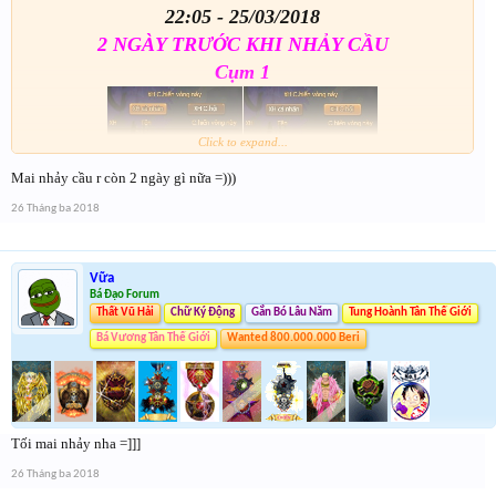
22:05 - 25/03/2018
2 NGÀY TRƯỚC KHI NHẢY CẦU
Cụm 1
Click to expand...
Mai nhảy cầu r còn 2 ngày gì nữa =)))
26 Tháng ba 2018
Cụm 2
Vữa
Bá Đạo Forum
Thất Vũ Hải
Chữ Ký Động
Gắn Bó Lâu Năm
Tung Hoành Tân Thế Giới
Bá Vương Tân Thế Giới
Wanted 800.000.000 Beri
Tối mai nhảy nha =]]]
Cụm 3
26 Tháng ba 2018