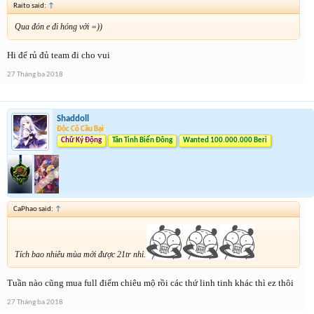
Raito said:
↑
Qua đón e đi hóng với =))
Hi để rủ đủ team đi cho vui
27 Tháng ba 2018
Shaddoll
Độc Cô Cầu Bại
Chữ Ký Động
Tân Tinh Biển Đông
Wanted 100.000.000 Beri
CaPhao said:
↑
Tích bao nhiêu mùa mới được 21tr nhỉ.
Tuần nào cũng mua full điểm chiêu mộ rồi các thứ linh tinh khác thì ez thôi
27 Tháng ba 2018