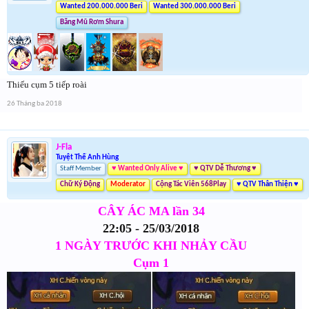
Wanted 200.000.000 Beri
Wanted 300.000.000 Beri
Băng Mũ Rơm Shura
Thiếu cụm 5 tiếp roài
26 Tháng ba 2018
J-Fla
Tuyệt Thế Anh Hùng
Staff Member
♥ Wanted Only Alive ♥
♥ QTV Dễ Thương ♥
Chữ Ký Động
Moderator
Cộng Tác Viên 568Play
♥ QTV Thân Thiện ♥
CÂY ÁC MA lần 34
22:05 - 25/03/2018
1 NGÀY TRƯỚC KHI NHẢY CẦU
Cụm 1