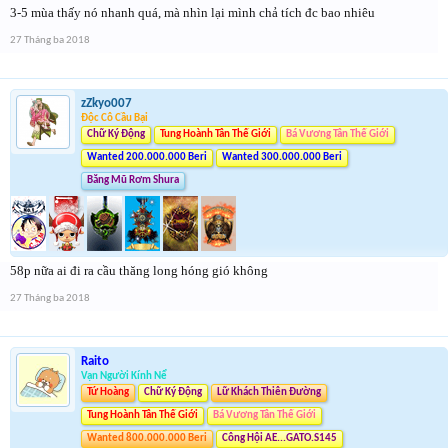
3-5 mùa thấy nó nhanh quá, mà nhìn lại mình chả tích đc bao nhiêu
27 Tháng ba 2018
zZkyo007
Độc Cô Cầu Bại
Chữ Ký Động
Tung Hoành Tân Thế Giới
Bá Vương Tân Thế Giới
Wanted 200.000.000 Beri
Wanted 300.000.000 Beri
Băng Mũ Rơm Shura
58p nữa ai đi ra cầu thăng long hóng gió không
27 Tháng ba 2018
Raito
Vạn Người Kính Nể
Tứ Hoàng
Chữ Ký Động
Lữ Khách Thiên Đường
Tung Hoành Tân Thế Giới
Bá Vương Tân Thế Giới
Wanted 800.000.000 Beri
Công Hội AE...GATO.S145