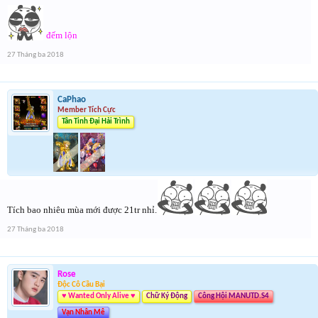
đếm lộn
27 Tháng ba 2018
CaPhao
Member Tích Cực
Tân Tinh Đại Hải Trình
Tích bao nhiêu mùa mới được 21tr nhỉ.
27 Tháng ba 2018
Rose
Độc Cô Cầu Bại
♥ Wanted Only Alive ♥
Chữ Ký Động
Công Hội MANUTD.S4
Vạn Nhân Mê