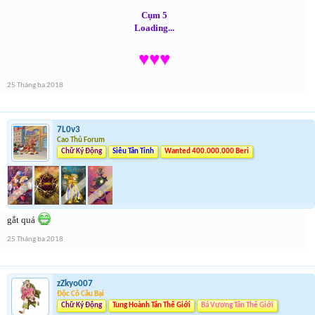
Cụm 5
Loading...
♥♥♥
25 Tháng ba 2018
7L0v3
Cao Thủ Forum
Chữ Ký Động
Siêu Tân Tinh
Wanted 400.000.000 Beri
gắt quá
25 Tháng ba 2018
zZkyo007
Độc Cô Cầu Bại
Chữ Ký Động
Tung Hoành Tân Thế Giới
Bá Vương Tân Thế Giới