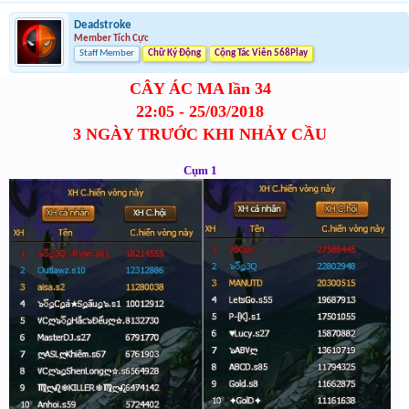
Deadstroke
Member Tích Cực
Staff Member
Chữ Ký Động
Cộng Tác Viên 568Play
CÂY ÁC MA lần 34
22:05 - 25/03/2018
3 NGÀY TRƯỚC KHI NHẢY CẦU
Cụm 1