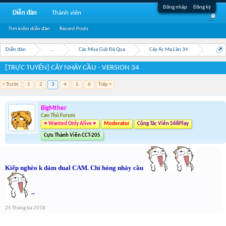
Đăng nhập
Đăng ký
Diễn đàn
Thành viên
Tìm kiếm diễn đàn
Recent Posts
Diễn đàn
...
Các Mùa Giải Đã Qua
Cây Ác Ma Lần 34
[TRỰC TUYẾN] CÂY NHẢY CẦU - VERSION 34
< Trước
1
2
3
4
5
6
Tiếp >
BigMther
Cao Thủ Forum
♥ Wanted Only Alive ♥
Moderator
Cộng Tác Viên 568Play
Cựu Thành Viên CCT-205
Kiếp nghèo k dám dual CAM. Chỉ hóng nhảy cầu
~
25 Tháng ba 2018