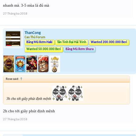
nhanh mà. 3-5 mùa là đủ mà
27 Tháng ba 2018
ThanCong
Cao Thủ Forum
Băng Mũ Rơm Haki
Tân Tinh Đại Hải Trình
Wanted 200.000.000 Beri
Wanted 50.000.000 Beri
Băng Mũ Rơm Shura
Rose said:
↑
3h cho tới giây phút định mệnh
2h cho tới giây phút định mệnh
27 Tháng ba 2018