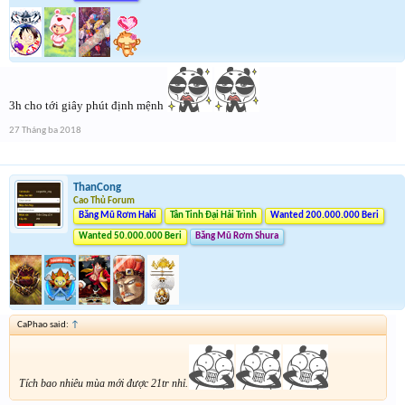
3h cho tới giây phút định mệnh
27 Tháng ba 2018
ThanCong
Cao Thủ Forum
Băng Mũ Rơm Haki
Tân Tinh Đại Hải Trình
Wanted 200.000.000 Beri
Wanted 50.000.000 Beri
Băng Mũ Rơm Shura
CaPhao said:
↑
Tích bao nhiêu mùa mới được 21tr nhỉ.