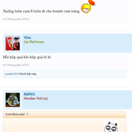
Xuống luôn cụm 8 luôn đi cho hoành cmn tráng
31 Tháng năm 2016
Vivu
Cao Thủ Forum
Hồi hộp quá hồi hộp quá hí hí
31 Tháng năm 2016
yuukis153
thích bài này.
Kid901
Member Tích Cực
ColinRola said:
↑