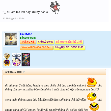
=)) đi làm mà lên đây khuấy đảo à
31 Tháng năm 2016
GauIMeo
Bá Đạo Forum
Thất Vũ Hải
Chữ Ký Động
Bá Vương Tân Thế Giới
Wanted 800.000.000 Beri
Công Hội AE...GATO.S145
yuukis153 said:
↑
thì cũng tại 2 cái thằng kendu vs pino chiều chả bao giờ thấy mặt onl
cho
thằng cậu boy tụt xuống bảo cân nhóm 4 cuối cùng nó xếp trận ngu ngu ăn HU
xong tạch, thằng satoh bảo bật liên chiến lên cuối cùng chả thấy đâu
, nói
chung cũng tại CH em onl ko đầy đủ và mấy thằng khỉ gió ko phối hợp