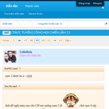
Đăng nhập
Đăng ký
Diễn đàn
Thành viên
Tìm kiếm diễn đàn
Recent Posts
Diễn đàn
...
Công Hội Chiến Lần 11
[TRỰC TUYẾN] CÔNG HỘI CHIẾN LẦN 11
VHT
< Trước
1
←
47
48
49
50
51
→
67
Tiếp >
ColinRola
Chém Gió Thần Sầu
Kid901 said:
↑
cụm 3 được ko a =)))))
DocTai said:
↑
Anh đề nghị mùa sau cho CH em xuống cụm 5 đi
chứ cụm 4 vậy