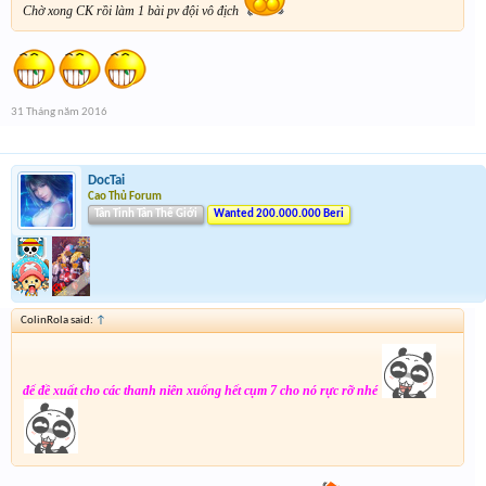
Chờ xong CK rồi làm 1 bài pv đội vô địch
31 Tháng năm 2016
DocTai
Cao Thủ Forum
Tân Tinh Tân Thế Giới
Wanted 200.000.000 Beri
ColinRola said:
↑
để đề xuất cho các thanh niên xuống hết cụm 7 cho nó rực rỡ nhé