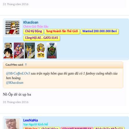
31 Tháng năm 2016
Khacdoan
Chém Gió Thần Sầu
Chữ Ký Động
Tung Hoành Tân Thế Giới
Wanted 200.000.000 Beri
Công Hội AE...GATO.S145
GauIMeo said:
↑
@MrCoffeeLOv3
sau trận ngày hôm qua thì gato đã có 1 fanboy cuồng nhiệt của
hen hoàng.
@Khacdoan
Nồ Ộp dê út ụp ba
31 Tháng năm 2016
LeeNaNa
Vạn Người Kính Nể