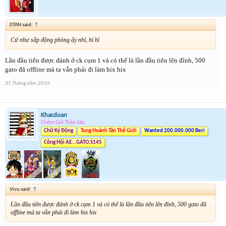
0TAN said:
↑
Cứ như sắp động phòng ấy nhỉ, hí hí
Lần đầu tiên được đánh ở ck cụm 1 và có thể là lần đầu tiên lên đỉnh, 500
gato đã offline mà ta vẫn phải đi làm hix hix
31 Tháng năm 2016
Khacdoan
Chém Gió Thần Sầu
Chữ Ký Động
Tung Hoành Tân Thế Giới
Wanted 200.000.000 Beri
Công Hội AE...GATO.S145
Vivu said:
↑
Lần đầu tiên được đánh ở ck cụm 1 và có thể là lần đầu tiên lên đỉnh, 500 gato đã
offline mà ta vẫn phải đi làm hix hix