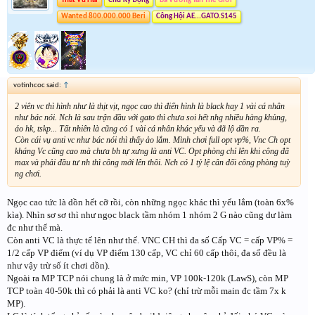
Thất Vũ Hải
Chữ Ký Động
Bá Vương Tân Thế Giới
Wanted 800.000.000 Beri
Công Hội AE...GATO.S145
votinhcoc said:
↑
2 viên vc thì hình như là thịt vịt, ngọc cao thì điển hình là black hay 1 vài cá nhân
như bác nói. Nch là sau trận đầu với gato thì chưa soi hết nhg nhiều hàng khủng,
áo hk, tskp... Tất nhiên là cũng có 1 vài cá nhân khác yếu và đã lộ dần ra.
Còn cái vụ anti vc như bác nói thì thấy ảo lắm. Mình chơi full opt vp%, Vnc Ch opt
kháng Vc cũng cao mà chưa bh tự xưng là anti VC. Opt phòng chỉ lên khi công đã
max và phải đầu tư nh thì công mới lên thôi. Nch có 1 tỷ lệ cân đối công phòng tuỳ
ng chơi.
Ngọc cao tức là dồn hết cỡ rồi, còn những ngọc khác thì yếu lắm (toàn 6x%
kìa). Nhìn sơ sơ thì như ngọc black tầm nhóm 1 nhóm 2 G nào cũng dư làm
đc như thế mà.
Còn anti VC là thực tế lên như thế. VNC CH thì đa số Cấp VC = cấp VP% =
1/2 cấp VP điểm (ví dụ VP điểm 130 cấp, VC chỉ 60 cấp thôi, đa số đều là
như vậy trừ số ít chơi dồn).
Ngoài ra MP TCP nói chung là ở mức min, VP 100k-120k (LawS), còn MP
TCP toàn 40-50k thì có phải là anti VC ko? (chỉ trừ mỗi main đc tầm 7x k
MP).