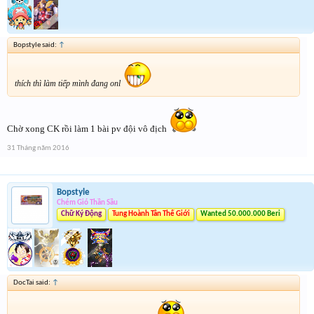
Bopstyle said:
↑
thích thì làm tiếp mình đang onl
Chờ xong CK rồi làm 1 bài pv đội vô địch
31 Tháng năm 2016
Bopstyle
Chém Gió Thần Sầu
Chữ Ký Động
Tung Hoành Tân Thế Giới
Wanted 50.000.000 Beri
DocTai said:
↑