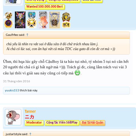
Wanted 500.000.000 Beri
GauIMeo said:
↑
chủ yếu là nhìn ra vde sai ở đâu sửa ở đó chứ trách nhau làm j.
Ai chả có lúc sai, con ăn hại vứt cả mùa TDC của gato đi còn đc cơ mà =))
Ừhm, thì hqa lúc gãy chỗ CậuBoy là ta bảo tụi nhỏ, tý nhóm 5 tụi nó cân hết
20 người thì chả có gì bất ngờ mà =))). Trách gì đc, cùng lắm trách vui vài 3
câu lại thôi vì giải sau này cũng có tiếp mà
.
31 Tháng năm 2016
yuukis153
thích bài này.
Tanner
ニカ
Moderator
Cộng Tác Viên 568Play
Đại Tá Hải Quân
justartstyle said:
↑