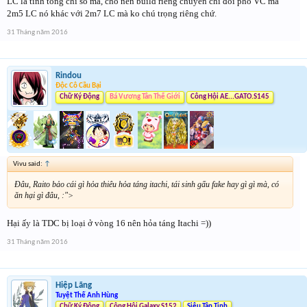
LC là tính tổng chỉ số mà, cho nên build riêng chuyên chỉ đối phó VC mà
2m5 LC nó khác với 2m7 LC mà ko chú trọng riêng chứ.
31 Tháng năm 2016
Rindou
Độc Cô Cầu Bại
Chữ Ký Động
Bá Vương Tân Thế Giới
Công Hội AE...GATO.S145
Vivu said:
↑
Đâu, Raito bảo cái gì hỏa thiêu hỏa táng itachi, tái sinh gấu fake hay gì gì mà, có
ăn hại gì đâu, :">
Hại ấy là TDC bị loại ở vòng 16 nên hỏa táng Itachi =))
31 Tháng năm 2016
Hiệp Lãng
Tuyệt Thế Anh Hùng
Chữ Ký Động
Công Hội Galaxy.S152
Siêu Tân Tinh