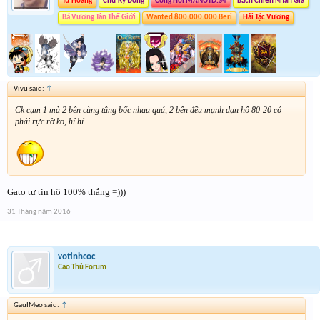
Tứ Hoàng
Chữ Ký Động
Công Hội MANUTD.S4
Bách Chiến Nhẫn Giả
Bá Vương Tân Thế Giới
Wanted 800.000.000 Beri
Hải Tặc Vương
Vivu said:
↑
Ck cụm 1 mà 2 bên cùng tâng bốc nhau quá, 2 bên đều mạnh dạn hô 80-20 có
phải rực rỡ ko, hí hí.
Gato tự tin hô 100% thắng =)))
31 Tháng năm 2016
votinhcoc
Cao Thủ Forum
GauIMeo said:
↑