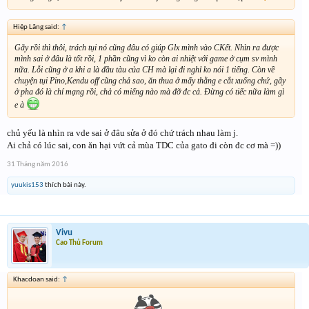
Hiệp Lãng said:
↑
Gãy rồi thì thôi, trách tụi nó cũng đâu có giúp Glx mình vào CKết. Nhìn ra được
mình sai ở đâu là tốt rồi, 1 phần cũng vì ko còn ai nhiệt với game ở cụm sv mình
nữa. Lỗi cũng ở a khi a là đầu tàu của CH mà lại đi nghỉ ko nói 1 tiếng. Còn về
chuyện tụi Pino,Kendu off cũng chả sao, ăn thua ở mấy thằng e cắt xuống chứ, gãy
ở pha đó là chí mạng rồi, chả có miếng nào mà đỡ đc cả. Đừng có tiếc nữa làm gì
e à
chủ yếu là nhìn ra vde sai ở đâu sửa ở đó chứ trách nhau làm j.
Ai chả có lúc sai, con ăn hại vứt cả mùa TDC của gato đi còn đc cơ mà =))
31 Tháng năm 2016
yuukis153
thích bài này.
Vivu
Cao Thủ Forum
Khacdoan said:
↑