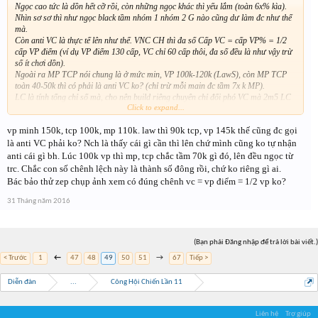
Ngọc cao tức là dồn hết cỡ rồi, còn những ngọc khác thì yếu lắm (toàn 6x% kìa).
Nhìn sơ sơ thì như ngọc black tầm nhóm 1 nhóm 2 G nào cũng dư làm đc như thế
mà.
Còn anti VC là thực tế lên như thế. VNC CH thì đa số Cấp VC = cấp VP% = 1/2
cấp VP điểm (ví dụ VP điểm 130 cấp, VC chỉ 60 cấp thôi, đa số đều là như vậy trừ
số ít chơi dồn).
Ngoài ra MP TCP nói chung là ở mức min, VP 100k-120k (LawS), còn MP TCP
toàn 40-50k thì có phải là anti VC ko? (chỉ trừ mỗi main đc tầm 7x k MP).
LC là tính tổng chỉ số mà, cho nên build riêng chuyên chỉ đối phó VC mà 2m5 LC
Click to expand...
nó khác với 2m7 LC mà ko chú trọng riêng chứ.
vp minh 150k, tcp 100k, mp 110k. law thì 90k tcp, vp 145k thế cũng đc gọi
là anti VC phải ko? Nch là thấy cái gì cần thì lên chứ mình cũng ko tự nhận
anti cái gì bh. Lúc 100k vp thì mp, tcp chắc tầm 70k gì đó, lên đều ngọc từ
trc. Chắc con số chênh lệch này là thành số đông rồi, chứ ko riêng gì ai.
Bác bảo thử zep chụp ảnh xem có đúng chênh vc = vp điểm = 1/2 vp ko?
31 Tháng năm 2016
(Bạn phải Đăng nhập để trả lời bài viết.)
< Trước
1
←
47
48
49
50
51
→
67
Tiếp >
Diễn đàn
...
Công Hội Chiến Lần 11
Liên hệ
Trợ giúp