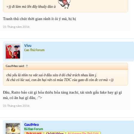
=)) đi làm mà lên đây khuấy đảo à
Tranh thủ chút thời gian rảnh ít ỏi ý mà, hị hị
31 Tháng năm 2016
Vivu
Cao Thủ Forum
GauIMeo said:
↑
chủ yếu là nhìn ra vde sai ở đâu sửa ở đó chứ trách nhau làm j.
Ai chả có lúc sai, con ăn hại vứt cả mùa TDC của gato đi còn đc cơ mà =))
Đâu, Raito bảo cái gì hỏa thiêu hỏa táng itachi, tái sinh gấu fake hay gì gì
mà, có ăn hại gì đâu, :">
31 Tháng năm 2016
GauIMeo
Bá Đạo Forum