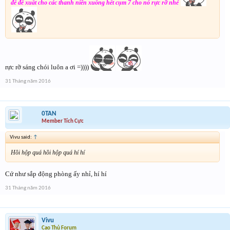
để đề xuất cho các thanh niên xuống hết cụm 7 cho nó rực rỡ nhé
rực rỡ sáng chói luôn a ơi =))))
31 Tháng năm 2016
0TAN
Member Tích Cực
Vivu said:
↑
Hồi hộp quá hồi hộp quá hí hí
Cứ như sắp động phòng ấy nhỉ, hí hí
31 Tháng năm 2016
Vivu
Cao Thủ Forum