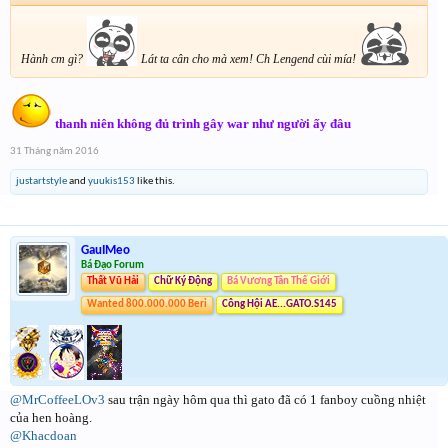
Hành cm gì?
Lát ta cân cho mà xem! Ch Lengend cùi mía!
thanh niên không đủ trình gây war như người ấy đâu
31 Tháng năm 2016
justartstyle
and
yuukis153
like this.
GauIMeo
Bá Đạo Forum
Thất Vũ Hải
Chữ Ký Động
Bá Vương Tân Thế Giới
Wanted 800.000.000 Beri
Công Hội AE...GATO.S145
@MrCoffeeLOv3
sau trận ngày hôm qua thì gato đã có 1 fanboy cuồng nhiệt
của hen hoàng.
@Khacdoan