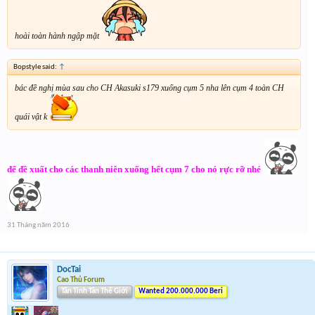
hoài toàn hành ngập mặt
Bopstyle said:
↑
bác đề nghị mùa sau cho CH Akasuki s179 xuống cụm 5 nha lên cụm 4 toàn CH
quái vật k
để đề xuất cho các thanh niên xuống hết cụm 7 cho nó rực rỡ nhé
31 Tháng năm 2016
DocTai
Cao Thủ Forum
Tân Tinh Tân Thế Giới
Wanted 200.000.000 Beri