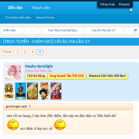
Đăng nhập
Đăng ký
Diễn đàn
Thành viên
Tìm kiếm diễn đàn
Recent Posts
Diễn đàn
...
Các Mùa Giải Đã Qua
Cây Ác Ma Lần 27
[TRỰC TUYẾN - CHÉM GIÓ] CÂY ÁC MA LẦN 27
< Trước
1
2
3
4
Mashu Kyrielight
Chém Gió Thần Sầu
Chữ Ký Động
Tung Hoành Tân Thế Giới
Wanted 200.000.000 Beri
gunslinger said:
↑
vừa rồi mi hạng 2 vào hơn 20tr điểm, lần này mi đào đâu ra 30m kinh thế
acc khác à hay acc cũ