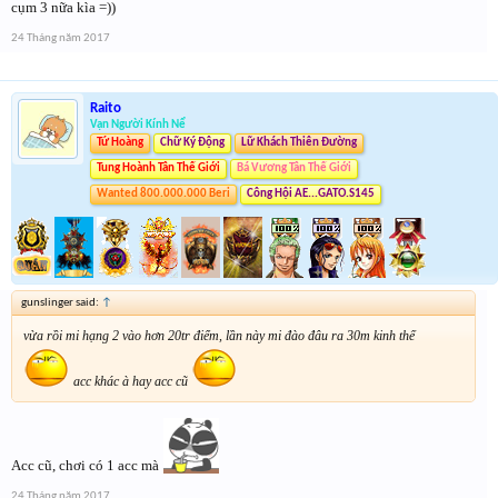
cụm 3 nữa kìa =))
24 Tháng năm 2017
Raito
Vạn Người Kính Nể
Tứ Hoàng
Chữ Ký Động
Lữ Khách Thiên Đường
Tung Hoành Tân Thế Giới
Bá Vương Tân Thế Giới
Wanted 800.000.000 Beri
Công Hội AE...GATO.S145
gunslinger said:
↑
vừa rồi mi hạng 2 vào hơn 20tr điểm, lần này mi đào đâu ra 30m kinh thế
acc khác à hay acc cũ
Acc cũ, chơi có 1 acc mà
24 Tháng năm 2017