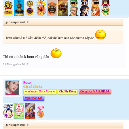
gunslinger said:
↑
bơm vàng à mà lắm điểm thế, hok thể nào tích rác nhanh zậy đc
Thì có ai bảo k bơm vàng đâu
24 Tháng năm 2017
Rose
Độc Cô Cầu Bại
♥ Wanted Only Alive ♥
Chữ Ký Động
Công Hội MANUTD.S4
Vạn Nhân Mê
gunslinger said:
↑