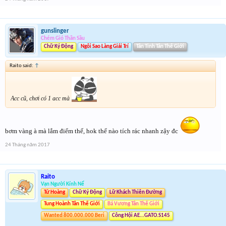
gunslinger
Chém Gió Thần Sầu
Chữ Ký Động
Ngôi Sao Làng Giải Trí
Tân Tinh Tân Thế Giới
Raito said:
↑
Acc cũ, chơi có 1 acc mà
bơm vàng à mà lắm điểm thế, hok thể nào tích rác nhanh zậy đc
24 Tháng năm 2017
Raito
Vạn Người Kính Nể
Tứ Hoàng
Chữ Ký Động
Lữ Khách Thiên Đường
Tung Hoành Tân Thế Giới
Bá Vương Tân Thế Giới
Wanted 800.000.000 Beri
Công Hội AE...GATO.S145