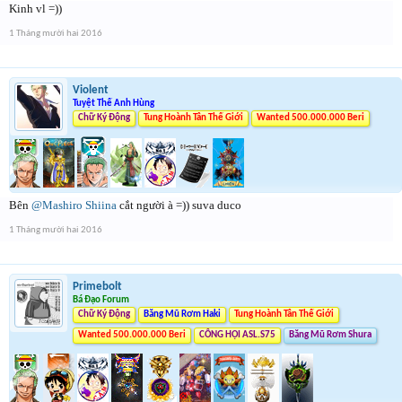
Kinh vl =))
1 Tháng mười hai 2016
Violent
Tuyệt Thế Anh Hùng
Chữ Ký Động
Tung Hoành Tân Thế Giới
Wanted 500.000.000 Beri
Bên
@Mashiro Shiina
cắt người à =)) suva duco
1 Tháng mười hai 2016
Primebolt
Bá Đạo Forum
Chữ Ký Động
Băng Mũ Rơm Haki
Tung Hoành Tân Thế Giới
Wanted 500.000.000 Beri
CÔNG HỘI ASL.S75
Băng Mũ Rơm Shura