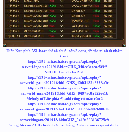
Hiền Kun phía ASL hoàn thành chuỗi cân 3 dang dở của mình từ nhóm
trước
http://s191-haitac.haitac-gs.com/api/replay?
serverid=game20191&bid=GHZ_340ce3eceac5f0f6
VCC Hot cân 2 cho ASL
http://s191-haitac.haitac-gs.com/api/replay?
serverid=game20191&bid=GHZ_45df5432a8883a5c
http://s191-haitac.haitac-gs.com/api/replay?
serverid=game20191&bid=GHZ_f0f97ac8a122ee1b
Melody of Life phía Aksuki cũng có màn cân 2
http://s191-haitac.haitac-gs.com/api/replay?
serverid=game20191&bid=GHZ_601774e482b90b1b
http://s191-haitac.haitac-gs.com/api/replay?
serverid=game20191&bid=GHZ_0419e933136725e9
Số người của 2 CH chính thức cân bằng, 2 nhóm sau sẽ quyết định !