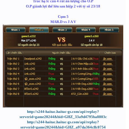
Trác hạ lc cân 4 rất ấn tượng cho O.P
O.P giành lợi thế lớn sau hiệp 2 với tỷ số 23/18
Cụm 5
MAR.D vs J A V
http://s244-haitac.haitac-gs.com/api/replay?
serverid=game20244&bid=GHZ_33a9d4795ba8803c
http://s244-haitac.haitac-gs.com/api/replay?
serverid=game20244&bid=GHZ_a97da364cffc0754