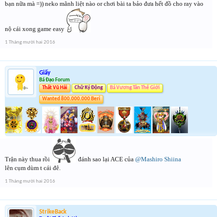
bạn nữa mà =)) neko mãnh liệt nào or chơi bài ta bảo đưa hết đồ cho ray vào
nộ cái xong game easy
1 Tháng mười hai 2016
Giấy
Bá Đạo Forum
Thất Vũ Hải
Chữ Ký Động
Bá Vương Tân Thế Giới
Wanted 800.000.000 Beri
Trận này thua rồi
đánh sao lại ACE của
@Mashiro Shiina
lên cụm dùm t cái đê.
1 Tháng mười hai 2016
StrikeBack