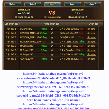
http://s244-haitac.haitac-gs.com/api/replay?
serverid=game20244&bid=GHZ_0bb8e5d250360be9
http://s244-haitac.haitac-gs.com/api/replay?
serverid=game20244&bid=GHZ_3eb3457182f902c1
http://s244-haitac.haitac-gs.com/api/replay?
serverid=game20244&bid=GHZ_6b155b5dc54dc749
Zero hoàn thành chuỗi cân 3 từ nhóm 2
http://s244-haitac.haitac-gs.com/api/replay?
serverid=game20244&bid=GHZ_407aa0792563feff