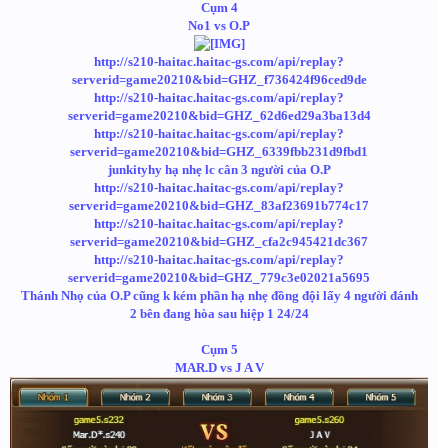
Cụm 4
No1 vs O.P
http://s210-haitac.haitac-gs.com/api/replay?
serverid=game20210&bid=GHZ_f736424f96ced9de
http://s210-haitac.haitac-gs.com/api/replay?
serverid=game20210&bid=GHZ_62d6ed29a3ba13d4
http://s210-haitac.haitac-gs.com/api/replay?
serverid=game20210&bid=GHZ_6339fbb231d9fbd1
junkityhy hạ nhẹ lc cân 3 người của O.P
http://s210-haitac.haitac-gs.com/api/replay?
serverid=game20210&bid=GHZ_83af23691b774c17
http://s210-haitac.haitac-gs.com/api/replay?
serverid=game20210&bid=GHZ_cfa2c945421dc367
http://s210-haitac.haitac-gs.com/api/replay?
serverid=game20210&bid=GHZ_779c3e02021a5695
Thánh Nhọ của O.P cũng k kém phần hạ nhẹ đồng đội lấy 4 người đánh
2 bên đang hòa sau hiệp 1 24/24
Cụm 5
MAR.D vs J A V