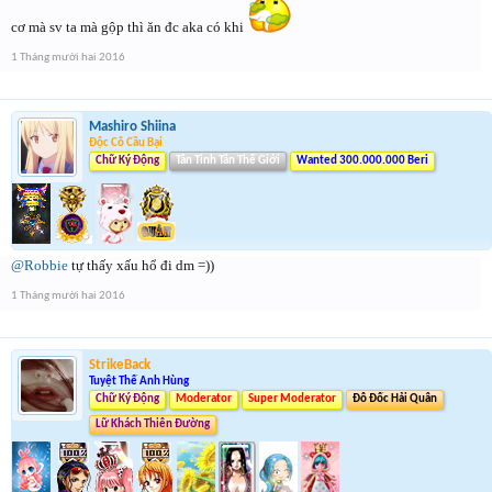
cơ mà sv ta mà gộp thì ăn đc aka có khi
1 Tháng mười hai 2016
Mashiro Shiina
Độc Cô Cầu Bại
Chữ Ký Động
Tân Tinh Tân Thế Giới
Wanted 300.000.000 Beri
@Robbie
tự thấy xấu hổ đi dm =))
1 Tháng mười hai 2016
StrikeBack
Tuyệt Thế Anh Hùng
Chữ Ký Động
Moderator
Super Moderator
Đô Đốc Hải Quân
Lữ Khách Thiên Đường