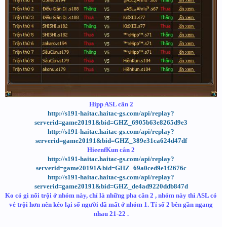
Hipp ASL cân 2
http://s191-haitac.haitac-gs.com/api/replay?
serverid=game20191&bid=GHZ_6905b63e8265d9e3
http://s191-haitac.haitac-gs.com/api/replay?
serverid=game20191&bid=GHZ_389e31ca624d47df
HieenfKun cân 2
http://s191-haitac.haitac-gs.com/api/replay?
serverid=game20191&bid=GHZ_69a0ced9e1f2676c
http://s191-haitac.haitac-gs.com/api/replay?
serverid=game20191&bid=GHZ_de4ad9220ddb847d
Ko có gì nổi trội ở nhóm này, chỉ là những pha cân 2 , nhóm này thì ASL có
vẻ trội hơn nên kéo lại số người đã mất ở nhóm 1. Tỉ số 2 bên gần ngang
nhau 21-22 .