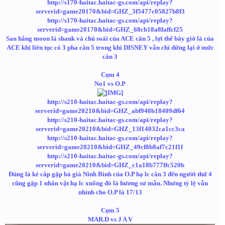
http://s170-haitac.haitac-gs.com/api/replay?
serverid=game20170&bid=GHZ_3f5477c05827b8f3
http://s170-haitac.haitac-gs.com/api/replay?
serverid=game20170&bid=GHZ_68cb18a8faffcf25
Sau hằng moon là shank và chủ soái của ACE cân 5 , lợi thế bây giờ là của
ACE khi liên tục có 3 pha cân 5 trong khi DISNEY vẫn chỉ dừng lại ở mức
cân 3
Cụm 4
No1 vs O.P
http://s210-haitac.haitac-gs.com/api/replay?
serverid=game20210&bid=GHZ_abf940b18409df64
http://s210-haitac.haitac-gs.com/api/replay?
serverid=game20210&bid=GHZ_13f14032ca1cc3ca
http://s210-haitac.haitac-gs.com/api/replay?
serverid=game20210&bid=GHZ_49cf8b8af7c21f1f
http://s210-haitac.haitac-gs.com/api/replay?
serverid=game20210&bid=GHZ_c1a18b777ffc520b
Đúng là kẻ cắp gặp bà già Ninh Bình của O.P hạ lc cân 3 đến người thứ 4
cũng gặp 1 nhân vật hạ lc xuống đó là hương sư mẫu. Nhưng tỷ lệ vẫn
nhỉnh cho O.P là 17/13
Cụm 5
MAR.D vs J A V