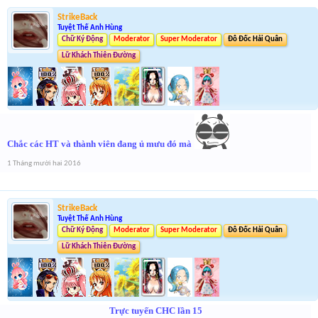
StrikeBack
Tuyệt Thế Anh Hùng
Chữ Ký Động
Moderator
Super Moderator
Đô Đốc Hải Quân
Lữ Khách Thiên Đường
Chắc các HT và thành viên đang ủ mưu đó mà
1 Tháng mười hai 2016
StrikeBack
Tuyệt Thế Anh Hùng
Chữ Ký Động
Moderator
Super Moderator
Đô Đốc Hải Quân
Lữ Khách Thiên Đường
Trực tuyến CHC lần 15