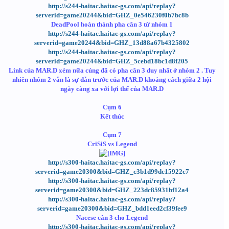
http://s244-haitac.haitac-gs.com/api/replay?
serverid=game20244&bid=GHZ_0e546230f0b7bc8b
DeadPool hoàn thành pha cân 3 từ nhóm 1
http://s244-haitac.haitac-gs.com/api/replay?
serverid=game20244&bid=GHZ_13d88a67b4325802
http://s244-haitac.haitac-gs.com/api/replay?
serverid=game20244&bid=GHZ_5cebd18bc1d8f205
Link của MAR.D xém nữa củng đã có pha cân 3 duy nhất ở nhóm 2 . Tuy
nhiên nhóm 2 vẫn là sự dẫn trước của MAR.D khoảng cách giữa 2 hội
ngày càng xa với lợi thế của MAR.D
Cụm 6
Kết thúc
Cụm 7
CriSiS vs Legend
http://s300-haitac.haitac-gs.com/api/replay?
serverid=game20300&bid=GHZ_c3b1d99dc15922c7
http://s300-haitac.haitac-gs.com/api/replay?
serverid=game20300&bid=GHZ_223dc85931bf12a4
http://s300-haitac.haitac-gs.com/api/replay?
serverid=game20300&bid=GHZ_bdd1eed2cf39fee9
Nacese cân 3 cho Legend
http://s300-haitac.haitac-gs.com/api/replay?