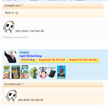
HuangZhi said:
↑
Kinh vl =))
phụ thuộc vào bạn đó
1 Tháng mười hai 2016
Violent
Tuyệt Thế Anh Hùng
Chữ Ký Động
Tung Hoành Tân Thế Giới
Wanted 500.000.000 Beri
Primebolt said:
↑
phụ thuộc vào bạn đó