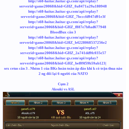
http://s68-haitac.haitac-gs.com/api/replay?
serverid=game20068&bid=GHZ_0a8471a29a180948
http://s68-haitac.haitac-gs.com/api/replay?
serverid=game20068&bid=GHZ_7bcccfd947d91e3f
http://s68-haitac.haitac-gs.com/api/replay?
serverid=game20068&bid=GHZ_f887e7b8ad677948
BloodBux cân 3
http://s68-haitac.haitac-gs.com/api/replay?
serverid=game20068&bid=GHZ_b4228068537256e2
http://s68-haitac.haitac-gs.com/api/replay?
serverid=game20068&bid=GHZ_2a741dd9fc035e57
http://s68-haitac.haitac-gs.com/api/replay?
serverid=game20068&bid=GHZ_bef09f59b59ab123|
sex cetus cân 3 . Nhóm 1 của BKs hoàn toàn áp đảo khi k có trận thua nào
2 ng đổi lại 6 người của NATO
Cụm 2
Aksuki vs ASL