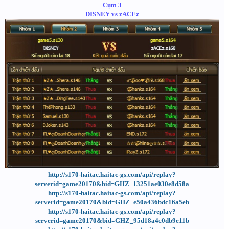
Cụm 3
DISNEY vs zACEz
http://s170-haitac.haitac-gs.com/api/replay?
serverid=game20170&bid=GHZ_13251ae030e8d58a
http://s170-haitac.haitac-gs.com/api/replay?
serverid=game20170&bid=GHZ_e50a436bdc16a5eb
http://s170-haitac.haitac-gs.com/api/replay?
serverid=game20170&bid=GHZ_95d18a4c0db9e11b