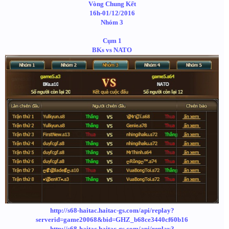
Vòng Chung Kết
16h-01/12/2016
Nhóm 3
Cụm 1
BKs vs NATO
http://s68-haitac.haitac-gs.com/api/replay?
serverid=game20068&bid=GHZ_b68ce3440cf60b16
http://s68-haitac.haitac-gs.com/api/replay?