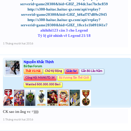
serverid=game20300&bid=GHZ_294dc3ae7bcbc859
http://s300-haitac.haitac-gs.com/api/replay?
serverid=game20300&bid=GHZ_bf4af7f7d89e2945
http://s300-haitac.haitac-gs.com/api/replay?
serverid=game20300&bid=GHZ_18ce1e1b091f41e7
ahihihi123 cân 3 cho Legend
Tỷ lệ giờ nhỉnh về Legend 21/18
1 Tháng mười hai 2016
Nguyễn Khắc Thịnh
Bá Đạo Forum
Thất Vũ Hải
Chữ Ký Động
Giáo Sư
Gắn Bó Lâu Năm
Công Hội MANUTD.S4
Bá Vương Tân Thế Giới
Wanted 600.000.000 Beri
CK sao im ắng vc =))))
1 Tháng mười hai 2016