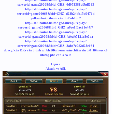
serverid=game20068&bid=GHZ_0d073388ddbdf083
http://s68-haitac.haitac-gs.com/api/replay?
serverid=game20068&bid=GHZ_d22b24bb15d0471d
yulkun hoàn thành cân 3 từ nhóm 2
http://s68-haitac.haitac-gs.com/api/replay?
serverid=game20068&bid=GHZ_a6ee1f0ac21e44f7
http://s68-haitac.haitac-gs.com/api/replay?
serverid=game20068&bid=GHZ_bfecfe5121e3e0aa
http://s68-haitac.haitac-gs.com/api/replay?
serverid=game20068&bid=GHZ_2abc7c9d2d25e164
duycgf của BKs cân 3 tính tơi bh BKs hoàn toàn chiếm ưu thế , liên tục có
những pha cân 3 có lẽ
Cụm 2
Aksuki vs ASL