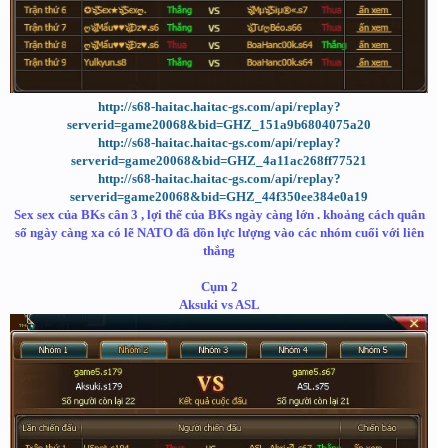
http://s68-haitac.haitac-gs.com/api/replay?
serverid=game20068&bid=GHZ_151a9b6804075a20
http://s68-haitac.haitac-gs.com/api/replay?
serverid=game20068&bid=GHZ_4a11ac268ff77521
http://s68-haitac.haitac-gs.com/api/replay?
serverid=game20068&bid=GHZ_44f350ee384e0a19
Sex sex của BKs cân 3 , lợi thế của BKs ngày càng lớn . khoảng cách quân
số ngày càng xa có lẽ NATO đã dồn lực lượng vào các nhóm cuối với liên
thắng
Cụm 2
Aksuki vs ASL