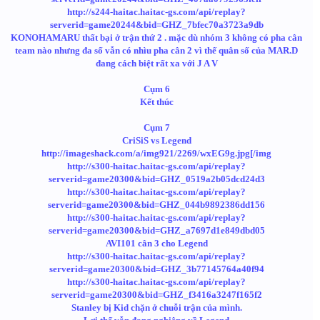
http://s244-haitac.haitac-gs.com/api/replay?
serverid=game20244&bid=GHZ_7bfec70a3723a9db
KONOHAMARU thất bại ở trận thứ 2 . mặc dù nhóm 3 không có pha cân
team nào nhưng đa số vẫn có nhìu pha cân 2 vì thế quân số của MAR.D
đang cách biệt rất xa với J A V
Cụm 6
Kết thúc
Cụm 7
CriSiS vs Legend
http://imageshack.com/a/img921/2269/wxEG9g.jpg[/img
http://s300-haitac.haitac-gs.com/api/replay?
serverid=game20300&bid=GHZ_0519a2b05dcd24d3
http://s300-haitac.haitac-gs.com/api/replay?
serverid=game20300&bid=GHZ_044b9892386dd156
http://s300-haitac.haitac-gs.com/api/replay?
serverid=game20300&bid=GHZ_a7697d1e849dbd05
AVI101 cân 3 cho Legend
http://s300-haitac.haitac-gs.com/api/replay?
serverid=game20300&bid=GHZ_3b77145764a40f94
http://s300-haitac.haitac-gs.com/api/replay?
serverid=game20300&bid=GHZ_f3416a3247f165f2
Stanley bị Kid chặn ở chuỗi trận của mình.