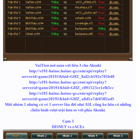
VaiTien mở màn với liên 3 cho Aksuki
http://s191-haitac.haitac-gs.com/api/replay?
serverid=game20191&bid=GHZ_8af2cb192e701b48
http://s191-haitac.haitac-gs.com/api/replay?
serverid=game20191&bid=GHZ_c091523ce1efb5cc
http://s191-haitac.haitac-gs.com/api/replay?
serverid=game20191&bid=GHZ_a8d1a7de05ff2ad5
Mới nhóm 1 nhưng có vẻ 1 server lâu đời như ASL cũng ko hẳn có những
chiến binh vượt trội hơn so với phía Aksuki.
Cụm 3
DISNEY vs zACEz