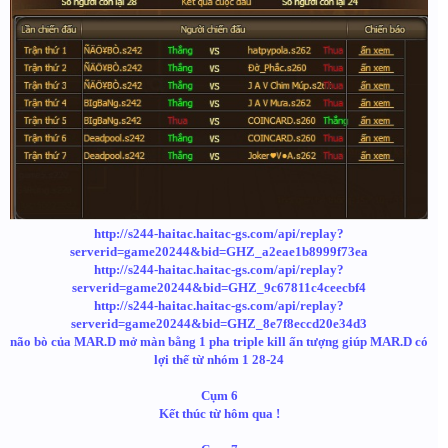
http://s244-haitac.haitac-gs.com/api/replay?
serverid=game20244&bid=GHZ_a2eae1b8999f73ea
http://s244-haitac.haitac-gs.com/api/replay?
serverid=game20244&bid=GHZ_9c67811c4ceecbf4
http://s244-haitac.haitac-gs.com/api/replay?
serverid=game20244&bid=GHZ_8e7f8eccd20e34d3
não bò của MAR.D mở màn bằng 1 pha triple kill ấn tượng giúp MAR.D có
lợi thế từ nhóm 1 28-24
Cụm 6
Kết thúc từ hôm qua !