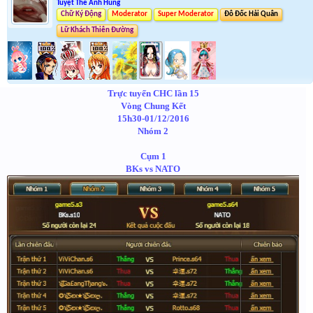
Tuyệt Thế Anh Hùng
Chữ Ký Động
Moderator
Super Moderator
Đô Đốc Hải Quân
Lữ Khách Thiên Đường
Trực tuyến CHC lần 15
Vòng Chung Kết
15h30-01/12/2016
Nhóm 2
Cụm 1
BKs vs NATO