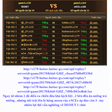
http://s170-haitac.haitac-gs.com/api/replay?
serverid=game20170&bid=GHZ_c6aaef7b8b49330d
http://s170-haitac.haitac-gs.com/api/replay?
serverid=game20170&bid=GHZ_4074c2027c60fe9f
http://s170-haitac.haitac-gs.com/api/replay?
serverid=game20170&bid=GHZ_7490c863edbdc3ae
Ngay từ nhóm 1 đã diễn ra chiến đấu khá kịch liệt . 2 bên đều ăn miếng trả
miếng , nhưng nổi trội lên là hằng moon của zACEz áp đảo cân 3 . tuy
nhiên lợi thế vẫn nghiêng về DISNEY 1 chút