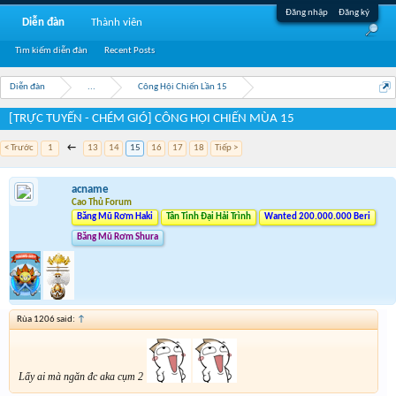
Đăng nhập
Đăng ký
Diễn đàn
Thành viên
Tìm kiếm diễn đàn
Recent Posts
Diễn đàn
...
Công Hội Chiến Lần 15
[TRỰC TUYẾN - CHÉM GIÓ] CÔNG HỘI CHIẾN MÙA 15
< Trước
1
←
13
14
15
16
17
18
Tiếp >
acname
Cao Thủ Forum
Băng Mũ Rơm Haki
Tân Tinh Đại Hải Trình
Wanted 200.000.000 Beri
Băng Mũ Rơm Shura
Rùa 1206 said:
↑
Lấy ai mà ngăn đc aka cụm 2