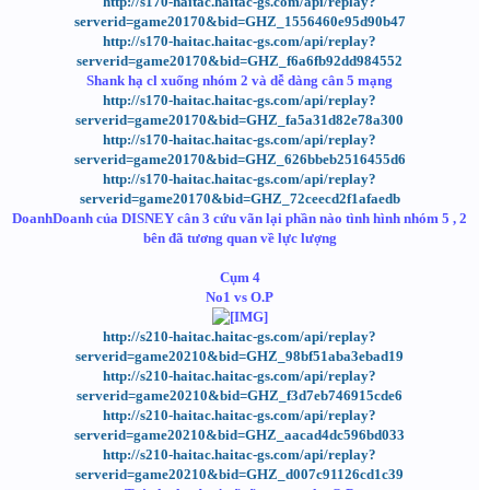
http://s170-haitac.haitac-gs.com/api/replay?
serverid=game20170&bid=GHZ_1556460e95d90b47
http://s170-haitac.haitac-gs.com/api/replay?
serverid=game20170&bid=GHZ_f6a6fb92dd984552
Shank hạ cl xuống nhóm 2 và dễ dàng cân 5 mạng
http://s170-haitac.haitac-gs.com/api/replay?
serverid=game20170&bid=GHZ_fa5a31d82e78a300
http://s170-haitac.haitac-gs.com/api/replay?
serverid=game20170&bid=GHZ_626bbeb2516455d6
http://s170-haitac.haitac-gs.com/api/replay?
serverid=game20170&bid=GHZ_72ceecd2f1afaedb
DoanhDoanh của DISNEY cân 3 cứu vãn lại phần nào tình hình nhóm 5 , 2
bên đã tương quan về lực lượng
Cụm 4
No1 vs O.P
http://s210-haitac.haitac-gs.com/api/replay?
serverid=game20210&bid=GHZ_98bf51aba3ebad19
http://s210-haitac.haitac-gs.com/api/replay?
serverid=game20210&bid=GHZ_f3d7eb746915cde6
http://s210-haitac.haitac-gs.com/api/replay?
serverid=game20210&bid=GHZ_aacad4dc596bd033
http://s210-haitac.haitac-gs.com/api/replay?
serverid=game20210&bid=GHZ_d007c91126cd1c39