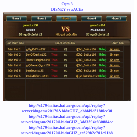
Cụm 3
DISNEY vs zACEz
http://s170-haitac.haitac-gs.com/api/replay?
serverid=game20170&bid=GHZ_abbf49d518f6ee30
http://s170-haitac.haitac-gs.com/api/replay?
serverid=game20170&bid=GHZ_3dd3594c830884cc
http://s170-haitac.haitac-gs.com/api/replay?
serverid=game20170&bid=GHZ_cc629b2e701e91b8