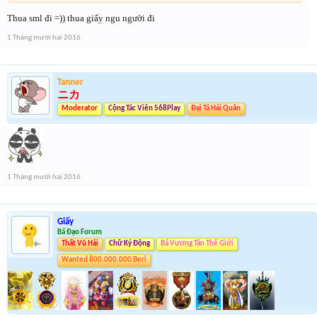
Thua sml đi =)) thua giấy ngu người đi
1 Tháng mười hai 2016
Tanner
ニカ
Moderator
Cộng Tác Viên 568Play
Đại Tá Hải Quân
1 Tháng mười hai 2016
Giấy
Bá Đạo Forum
Thất Vũ Hải
Chữ Ký Động
Bá Vương Tân Thế Giới
Wanted 800.000.000 Beri