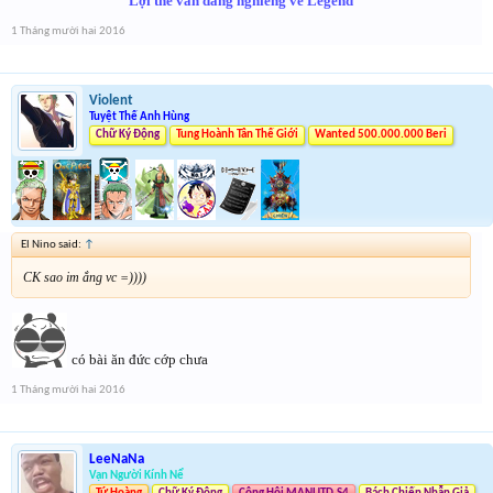
Lợi thế vẫn đang nghiêng về Legend
1 Tháng mười hai 2016
Violent
Tuyệt Thế Anh Hùng
Chữ Ký Động
Tung Hoành Tân Thế Giới
Wanted 500.000.000 Beri
El Nino said:
↑
CK sao im ắng vc =))))
có bài ăn đức cớp chưa
1 Tháng mười hai 2016
LeeNaNa
Vạn Người Kính Nể