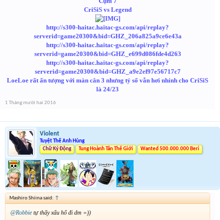
Cụm 7
CriSiS vs Legend
http://s300-haitac.haitac-gs.com/api/replay?
serverid=game20300&bid=GHZ_206a825a9ce6e43a
http://s300-haitac.haitac-gs.com/api/replay?
serverid=game20300&bid=GHZ_e699d086fde4d263
http://s300-haitac.haitac-gs.com/api/replay?
serverid=game20300&bid=GHZ_a9e2ef97e56717c7
LoeLoe rất ấn tượng với màn cân 3 nhưng tỷ số vẫn hơi nhỉnh cho CriSiS
là 24/23
1 Tháng mười hai 2016
Violent
Tuyệt Thế Anh Hùng
Chữ Ký Động
Tung Hoành Tân Thế Giới
Wanted 500.000.000 Beri
Mashiro Shiina said:
↑
@Robbie
tự thấy xấu hổ đi dm =))