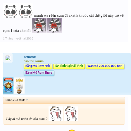
mạnh wa r lên cụm đi akat k thuộc cái thế giới này trở về
cụm 1 của akat đi
1 Tháng mười hai 2016
acname
Cao Thủ Forum
Băng Mũ Rơm Haki
Tân Tinh Đại Hải Trình
Wanted 200.000.000 Beri
Băng Mũ Rơm Shura
Rùa 1206 said:
↑
Lấy ai mà ngăn đc aka cụm 2