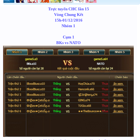
Trực tuyến CHC lần 15
Vòng Chung Kết
15h-01/12/2016
Nhóm 1
Cụm 1
BKs vs NATO