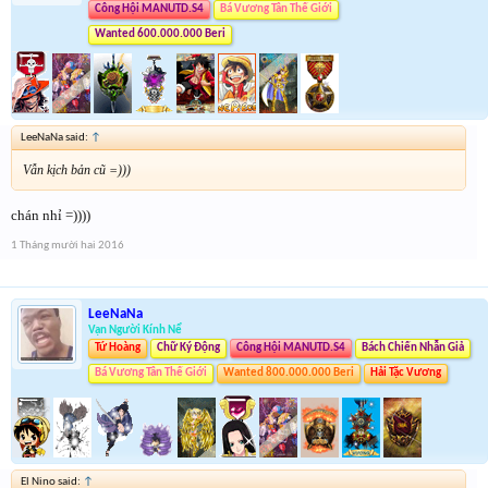
Công Hội MANUTD.S4
Bá Vương Tân Thế Giới
Wanted 600.000.000 Beri
LeeNaNa said:
↑
Vẫn kịch bản cũ =)))
chán nhỉ =))))
1 Tháng mười hai 2016
LeeNaNa
Vạn Người Kính Nể
Tứ Hoàng
Chữ Ký Động
Công Hội MANUTD.S4
Bách Chiến Nhẫn Giả
Bá Vương Tân Thế Giới
Wanted 800.000.000 Beri
Hải Tặc Vương
El Nino said:
↑