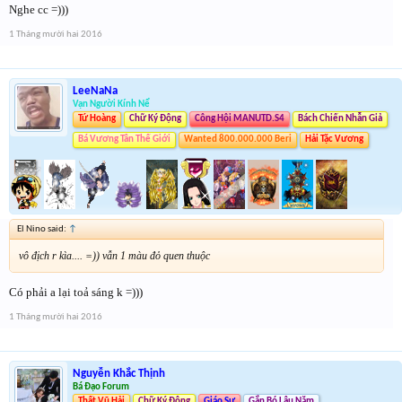
Nghe cc =)))
1 Tháng mười hai 2016
LeeNaNa
Vạn Người Kính Nể
Tứ Hoàng
Chữ Ký Động
Công Hội MANUTD.S4
Bách Chiến Nhẫn Giả
Bá Vương Tân Thế Giới
Wanted 800.000.000 Beri
Hải Tặc Vương
El Nino said:
↑
vô địch r kìa.... =)) vẫn 1 màu đỏ quen thuộc
Có phải a lại toả sáng k =)))
1 Tháng mười hai 2016
Nguyễn Khắc Thịnh
Bá Đạo Forum
Thất Vũ Hải
Chữ Ký Động
Giáo Sư
Gắn Bó Lâu Năm