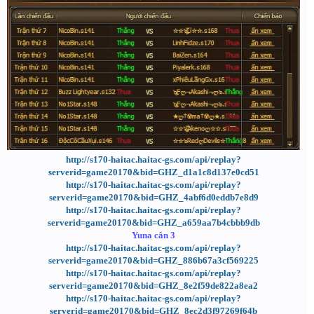
http://s170-haitac.haitac-gs.com/api/replay?
serverid=game20170&bid=GHZ_d1a1c8d137e0cd51
http://s170-haitac.haitac-gs.com/api/replay?
serverid=game20170&bid=GHZ_4abf6d0eddb7e8d9
http://s170-haitac.haitac-gs.com/api/replay?
serverid=game20170&bid=GHZ_a659aa7b4cbbb9db
Yuna cân 3
http://s170-haitac.haitac-gs.com/api/replay?
serverid=game20170&bid=GHZ_886b67a3cf569225
http://s170-haitac.haitac-gs.com/api/replay?
serverid=game20170&bid=GHZ_8e2f59de822a8ea2
http://s170-haitac.haitac-gs.com/api/replay?
serverid=game20170&bid=GHZ_8ec2d3f97269f64b