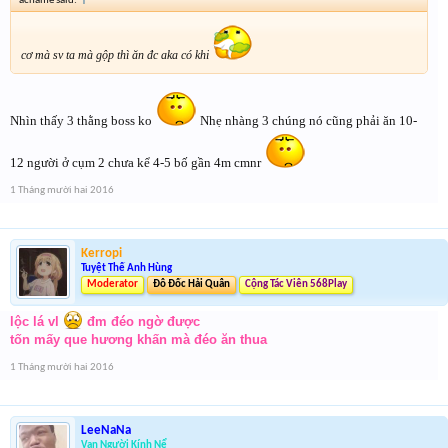
acname said:
↑
cơ mà sv ta mà gộp thì ăn đc aka có khi
Nhìn thấy 3 thằng boss ko
Nhẹ nhàng 3 chúng nó cũng phải ăn 10-
12 người ở cụm 2 chưa kể 4-5 bố gần 4m cmnr
1 Tháng mười hai 2016
Kerropi
Tuyệt Thế Anh Hùng
Moderator
Đô Đốc Hải Quân
Cộng Tác Viên 568Play
lộc lá vl
đm đéo ngờ được
tốn mấy que hương khấn mà đéo ăn thua
1 Tháng mười hai 2016
LeeNaNa
Vạn Người Kính Nể