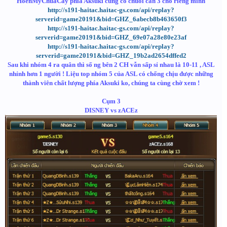
HoenMyChuaCay phía Aksuki cũng có chuỗi cân 3 cho riêng mình
http://s191-haitac.haitac-gs.com/api/replay?
serverid=game20191&bid=GHZ_6abecb8b463650f3
http://s191-haitac.haitac-gs.com/api/replay?
serverid=game20191&bid=GHZ_69e07a28e80e23af
http://s191-haitac.haitac-gs.com/api/replay?
serverid=game20191&bid=GHZ_19b2ad2654dffed2
Sau khi nhóm 4 ra quân thì số ng bên 2 CH vẫn sấp sỉ nhau là 10-11 , ASL
nhỉnh hơn 1 người ! Liệu top nhóm 5 của ASL có chống chịu được những
thành viên chất lượng phía Aksuki ko, chúng ta cùng chờ xem !
Cụm 3
DISNEY vs zACEz