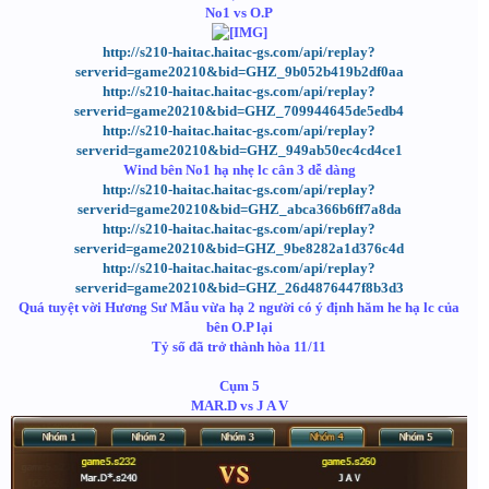
No1 vs O.P
http://s210-haitac.haitac-gs.com/api/replay?
serverid=game20210&bid=GHZ_9b052b419b2df0aa
http://s210-haitac.haitac-gs.com/api/replay?
serverid=game20210&bid=GHZ_709944645de5edb4
http://s210-haitac.haitac-gs.com/api/replay?
serverid=game20210&bid=GHZ_949ab50ec4cd4ce1
Wind bên No1 hạ nhẹ lc cân 3 dễ dàng
http://s210-haitac.haitac-gs.com/api/replay?
serverid=game20210&bid=GHZ_abca366b6ff7a8da
http://s210-haitac.haitac-gs.com/api/replay?
serverid=game20210&bid=GHZ_9be8282a1d376c4d
http://s210-haitac.haitac-gs.com/api/replay?
serverid=game20210&bid=GHZ_26d4876447f8b3d3
Quá tuyệt vời Hương Sư Mẫu vừa hạ 2 người có ý định hăm he hạ lc của
bên O.P lại
Tỷ số đã trở thành hòa 11/11
Cụm 5
MAR.D vs J A V