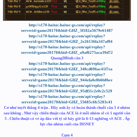
http://s170-haitac.haitac-gs.com/api/replay?
serverid=game20170&bid=GHZ_3f182a5679e61487
http://s170-haitac.haitac-gs.com/api/replay?
serverid=game20170&bid=GHZ_2e26136fa347af94
http://s170-haitac.haitac-gs.com/api/replay?
serverid=game20170&bid=GHZ_a9af6275aca39d72
QuangDBinh cân 3
http://s170-haitac.haitac-gs.com/api/replay?
serverid=game20170&bid=GHZ_348cd696ac41f7ea
http://s170-haitac.haitac-gs.com/api/replay?
serverid=game20170&bid=GHZ_944efa0e8b6b8bce
http://s170-haitac.haitac-gs.com/api/replay?
serverid=game20170&bid=GHZ_95df11c2e0c2c529
http://s170-haitac.haitac-gs.com/api/replay?
serverid=game20170&bid=GHZ_55685c6fc5203c41
Cơ như tuyết thắng 4 trận . Hãy anh ấy có hoàn thánh chuỗi cân 5 ở nhóm
sau không . Như vậy chiến thuật của ACE là ở mỗi nhóm sẽ có 1 người cân
5 . Chiến thuật có vẻ áp đảo với tỷ số bây giờ là 6-13 nghiêng về ACE . Áp
lực cho nhóm cuối của DISNEY
Cụm 4