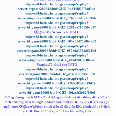
http://s68-haitac.haitac-gs.com/api/replay?
serverid=game20068&bid=GHZ_9a844fd0f07ad3ba
http://s68-haitac.haitac-gs.com/api/replay?
serverid=game20068&bid=GHZ_3767ad7d1afa3056
http://s68-haitac.haitac-gs.com/api/replay?
serverid=game20068&bid=GHZ_b201ae715159ab97
๖ۣۜElۣNino❦.s74 cân 3 cho NATO
http://s68-haitac.haitac-gs.com/api/replay?
serverid=game20068&bid=GHZ_105a51475e8b4ad2
http://s68-haitac.haitac-gs.com/api/replay?
serverid=game20068&bid=GHZ_087a6a355a8621b6
http://s68-haitac.haitac-gs.com/api/replay?
serverid=game20068&bid=GHZ_495dc901ceff6e5c
ۜShanks.s70 cân 3 cho NATO
http://s68-haitac.haitac-gs.com/api/replay?
serverid=game20068&bid=GHZ_a54c23afd8513b1f
http://s68-haitac.haitac-gs.com/api/replay?
serverid=game20068&bid=GHZ_72b5c4f142319d29
http://s68-haitac.haitac-gs.com/api/replay?
serverid=game20068&bid=GHZ_d9fac9f20b2f2d9d
Tường chừng như NATO cứ thế thắng như thế mà tiến thằng đến chức vô
địch ! Nhưng, điều bất ngờ là Shikamaru.s70 và ☻JoyBoy☻.s74 đã gục
ngã trước ✪๖ۣۜSex★๖ۣۜßööღ, chính điều đó đã giúp BKs chính thức vô địch
tại CHC lần thú 15 ở cụm 1. Xin chúc mừng BKs.