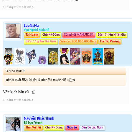
1 Tháng mười hai 2016
LeeNaNa
Vạn Người Kính Nể
Tứ Hoàng
Chữ Ký Động
Công Hội MANUTD.S4
Bách Chiến Nhẫn Giả
Bá Vương Tân Thế Giới
Wanted 800.000.000 Beri
Hải Tặc Vương
El Nino said:
↑
nhóm cuối BKs lại đỏ lừ như lần trước rồi =)))))
Vẫn kịch bản cũ =)))
1 Tháng mười hai 2016
Nguyễn Khắc Thịnh
Bá Đạo Forum
Thất Vũ Hải
Chữ Ký Động
Giáo Sư
Gắn Bó Lâu Năm