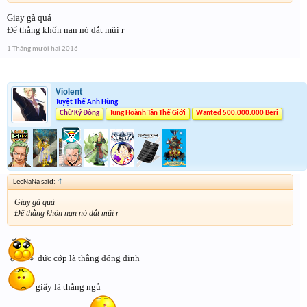
Giay gà quá
Để thằng khốn nạn nó dắt mũi r
1 Tháng mười hai 2016
Violent
Tuyệt Thế Anh Hùng
Chữ Ký Động
Tung Hoành Tân Thế Giới
Wanted 500.000.000 Beri
LeeNaNa said:
↑
Giay gà quá
Để thằng khốn nạn nó dắt mũi r
đức cớp là thằng đóng đinh
giấy là thằng ngủ