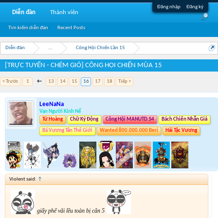
Đăng nhập
Đăng ký
Diễn đàn
Thành viên
Tìm kiếm diễn đàn
Recent Posts
Diễn đàn
...
Công Hội Chiến Lần 15
[TRỰC TUYẾN - CHÉM GIÓ] CÔNG HỘI CHIẾN MÙA 15
< Trước
1
←
13
14
15
16
17
18
Tiếp >
LeeNaNa
Vạn Người Kính Nể
Tứ Hoàng
Chữ Ký Động
Công Hội MANUTD.S4
Bách Chiến Nhẫn Giả
Bá Vương Tân Thế Giới
Wanted 800.000.000 Beri
Hải Tặc Vương
Violent said:
↑
giấy phế vãi lều toàn bị cân 5