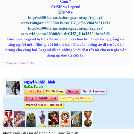
Cụm 7
CriSiS vs Legend
http://s300-haitac.haitac-gs.com/api/replay?
serverid=game20300&bid=GHZ_8f8a396478311e51
http://s300-haitac.haitac-gs.com/api/replay?
serverid=game20300&bid=GHZ_f1fa53394bcbe3d0
Bưởi của Legend bị BTxHermit của Cri chặn lại. 2 bên đang giằng co
từng người một. Nhưng với lợi thế ban đầu của những ae đi trước dẫn
đường cho công hội Legend đã có những khởi đầu rất tốt cho nên giờ vẫn
đang áp đảo CriSiS lại
1 Tháng mười hai 2016
Nguyễn Khắc Thịnh
Bá Đạo Forum
Thất Vũ Hải
Chữ Ký Động
Giáo Sư
Gắn Bó Lâu Năm
Công Hội MANUTD.S4
Bá Vương Tân Thế Giới
Wanted 600.000.000 Beri
nhóm cuối BKs lại đỏ lừ như lần trước rồi =)))))