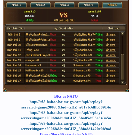
BKs vs NATO
http://s68-haitac.haitac-gs.com/api/replay?
serverid=game20068&bid=GHZ_a017b3dffb38914e
http://s68-haitac.haitac-gs.com/api/replay?
serverid=game20068&bid=GHZ_5ba85df05e543a5a
http://s68-haitac.haitac-gs.com/api/replay?
serverid=game20068&bid=GHZ_38fadd1420c0b9ad
DurexNho.s66 cân 3 cho NATO