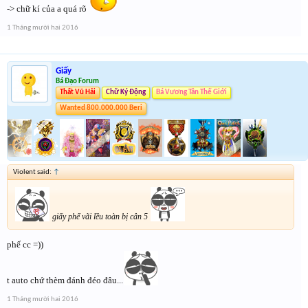
-> chữ kí của a quá rõ
1 Tháng mười hai 2016
Giấy
Bá Đạo Forum
Thất Vũ Hải
Chữ Ký Động
Bá Vương Tân Thế Giới
Wanted 800.000.000 Beri
Violent said:
↑
giấy phế vãi lều toàn bị cân 5
phế cc =))
t auto chứ thèm đánh đéo đâu...
1 Tháng mười hai 2016