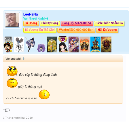
LeeNaNa
Vạn Người Kính Nể
Tứ Hoàng
Chữ Ký Động
Công Hội MANUTD.S4
Bách Chiến Nhẫn Giả
Bá Vương Tân Thế Giới
Wanted 800.000.000 Beri
Hải Tặc Vương
Violent said:
↑
đức cớp là thằng đóng đinh
giấy là thằng ngủ
-> chữ kí của a quá rõ
=))))
1 Tháng mười hai 2016