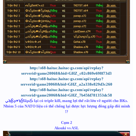
http://s68-haitac.haitac-gs.com/api/replay?
serverid=game20068&bid=GHZ_c02c869e698f73d3
http://s68-haitac.haitac-gs.com/api/replay?
serverid=game20068&bid=GHZ_a2a338e829d3c260
http://s68-haitac.haitac-gs.com/api/replay?
serverid=game20068&bid=GHZ_7b45fd781353dc58
ﻲ๖ۣۜKμ♥๖ۣۜMẩμڪ lại có triple kill, mang lợi thế rất lớn về người cho BKs.
Nhóm 5 của NATO liệu có thể chống lại được lực lượng đông gấp đôi mình
!?
Cụm 2
Aksuki vs ASL