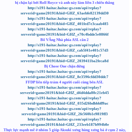
bị chặn lại bởi Roll Royce và anh này làm liền 3 chiến thắng
http://s191-haitac.haitac-gs.com/api/replay?
serverid=game20191&bid=GHZ_63aebfe82139dd30
http://s191-haitac.haitac-gs.com/api/replay?
serverid=game20191&bid=GHZ_401fed7e3caab485
http://s191-haitac.haitac-gs.com/api/replay?
serverid=game20191&bid=GHZ_e70c4bdde5e0866f
Bố VẮng Nhà phía ASL cân 2
http://s191-haitac.haitac-gs.com/api/replay?
serverid=game20191&bid=GHZ_cab5f41e401c57d3
http://s191-haitac.haitac-gs.com/api/replay?
serverid=game20191&bid=GHZ_2039411ba2feca8d
Bị Chose One chặn đứng
http://s191-haitac.haitac-gs.com/api/replay?
serverid=game20191&bid=GHZ_8e3596cfdd30ddc7
FFDP liên tiếp trảm 4 người cuối cùng bên ASL
http://s191-haitac.haitac-gs.com/api/replay?
serverid=game20191&bid=GHZ_d4d4dda80c21eb45
http://s191-haitac.haitac-gs.com/api/replay?
serverid=game20191&bid=GHZ_035d26bdbbbff9ac
http://s191-haitac.haitac-gs.com/api/replay?
serverid=game20191&bid=GHZ_2fe560b1e9819ff3
http://s191-haitac.haitac-gs.com/api/replay?
serverid=game20191&bid=GHZ_233eeb187b994b0e
Thực lực mạnh mẽ ở nhóm 5 giúp Aksuki xưng hùng xưng bá ở cụm 2 này,