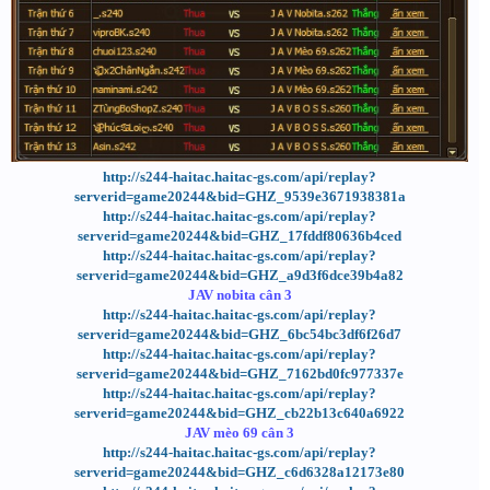
http://s244-haitac.haitac-gs.com/api/replay?
serverid=game20244&bid=GHZ_9539e3671938381a
http://s244-haitac.haitac-gs.com/api/replay?
serverid=game20244&bid=GHZ_17fddf80636b4ced
http://s244-haitac.haitac-gs.com/api/replay?
serverid=game20244&bid=GHZ_a9d3f6dce39b4a82
JAV nobita cân 3
http://s244-haitac.haitac-gs.com/api/replay?
serverid=game20244&bid=GHZ_6bc54bc3df6f26d7
http://s244-haitac.haitac-gs.com/api/replay?
serverid=game20244&bid=GHZ_7162bd0fc977337e
http://s244-haitac.haitac-gs.com/api/replay?
serverid=game20244&bid=GHZ_cb22b13c640a6922
JAV mèo 69 cân 3
http://s244-haitac.haitac-gs.com/api/replay?
serverid=game20244&bid=GHZ_c6d6328a12173e80