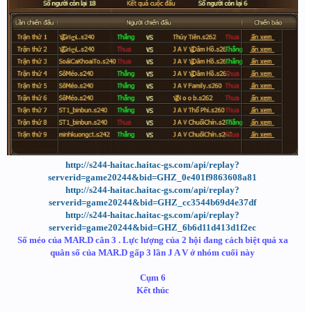
http://s244-haitac.haitac-gs.com/api/replay?
serverid=game20244&bid=GHZ_0e401f9863608a81
http://s244-haitac.haitac-gs.com/api/replay?
serverid=game20244&bid=GHZ_cc3544b69d4e37df
http://s244-haitac.haitac-gs.com/api/replay?
serverid=game20244&bid=GHZ_6b6d11d413d1f2ec
Số méo của MAR.D cân 3 . Lực lượng của 2 hội đang cách biệt quá xa
quân số của MAR.D gấp 3 lần J A V ở nhóm cuối này
Cụm 6
Kết thúc