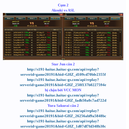
Cụm 2
Aksuki vs ASL
Star Jun cân 2
http://s191-haitac.haitac-gs.com/api/replay?
serverid=game20191&bid=GHZ_d109cd70bfe2355f
http://s191-haitac.haitac-gs.com/api/replay?
serverid=game20191&bid=GHZ_258f137b0227594e
bị chặn bởi VCC MON
http://s191-haitac.haitac-gs.com/api/replay?
serverid=game20191&bid=GHZ_fadb50a0c7ad722d
Yura Sakurai cân 2
http://s191-haitac.haitac-gs.com/api/replay?
serverid=game20191&bid=GHZ_26256abf9a5848bc
http://s191-haitac.haitac-gs.com/api/replay?
serverid=game20191&bid=GHZ_1d07df7fd348b30c