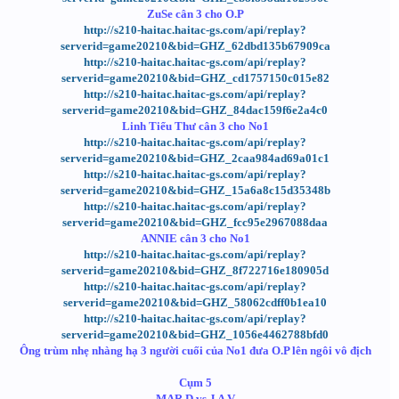
ZuSe cân 3 cho O.P
http://s210-haitac.haitac-gs.com/api/replay?
serverid=game20210&bid=GHZ_62dbd135b67909ca
http://s210-haitac.haitac-gs.com/api/replay?
serverid=game20210&bid=GHZ_cd1757150c015e82
http://s210-haitac.haitac-gs.com/api/replay?
serverid=game20210&bid=GHZ_84dac159f6e2a4c0
Linh Tiểu Thư cân 3 cho No1
http://s210-haitac.haitac-gs.com/api/replay?
serverid=game20210&bid=GHZ_2caa984ad69a01c1
http://s210-haitac.haitac-gs.com/api/replay?
serverid=game20210&bid=GHZ_15a6a8c15d35348b
http://s210-haitac.haitac-gs.com/api/replay?
serverid=game20210&bid=GHZ_fcc95e2967088daa
ANNIE cân 3 cho No1
http://s210-haitac.haitac-gs.com/api/replay?
serverid=game20210&bid=GHZ_8f722716e180905d
http://s210-haitac.haitac-gs.com/api/replay?
serverid=game20210&bid=GHZ_58062cdff0b1ea10
http://s210-haitac.haitac-gs.com/api/replay?
serverid=game20210&bid=GHZ_1056e4462788bfd0
Ông trùm nhẹ nhàng hạ 3 người cuối của No1 đưa O.P lên ngôi vô địch
Cụm 5
MAR.D vs J A V