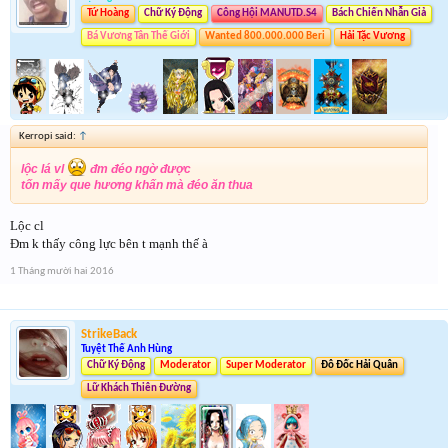
Tứ Hoàng
Chữ Ký Động
Công Hội MANUTD.S4
Bách Chiến Nhẫn Giả
Bá Vương Tân Thế Giới
Wanted 800.000.000 Beri
Hải Tặc Vương
Kerropi said:
↑
lộc lá vl
đm đéo ngờ được
tốn mấy que hương khấn mà đéo ăn thua
Lộc cl
Đm k thấy công lực bên t mạnh thế à
1 Tháng mười hai 2016
StrikeBack
Tuyệt Thế Anh Hùng
Chữ Ký Động
Moderator
Super Moderator
Đô Đốc Hải Quân
Lữ Khách Thiên Đường