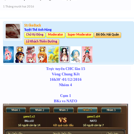
1 Tháng mười hai 2016
StrikeBack
Tuyệt Thế Anh Hùng
Chữ Ký Động
Moderator
Super Moderator
Đô Đốc Hải Quân
Lữ Khách Thiên Đường
Trực tuyến CHC lần 15
Vòng Chung Kết
16h30'-01/12/2016
Nhóm 4
Cụm 1
BKs vs NATO