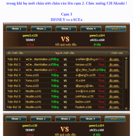
trong khi họ mới chân ướt chân ráo lên cụm 2. Chúc mừng CH Aksuki !
Cụm 3
DISNEY vs zACEz