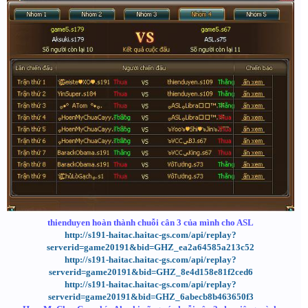
thienduyen hoàn thành chuỗi cân 3 của mình cho ASL
http://s191-haitac.haitac-gs.com/api/replay?
serverid=game20191&bid=GHZ_ea2a64585a213c52
http://s191-haitac.haitac-gs.com/api/replay?
serverid=game20191&bid=GHZ_8e4d158e81f2ced6
http://s191-haitac.haitac-gs.com/api/replay?
serverid=game20191&bid=GHZ_6abecb8b463650f3