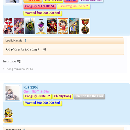
Công Hội MANUTD.S4
Bá Vương Tân Thế Giới
Wanted 600.000.000 Beri
LeeNaNa said:
↑
Có phải a lại toả sáng k =)))
hên thôi =)))
1 Tháng mười hai 2016
Rùa 1206
Chém Gió Thần Sầu
Công Hội Pirate.S2
Chữ Ký Động
Tân Tinh Tân Thế Giới
Wanted 300.000.000 Beri