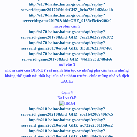
http://s170-haitac.haitac-gs.com/api/replay?
serverid=game20170&bid=GHZ_0cba7264df2daa4b
http://s170-haitac.haitac-gs.com/api/replay?
serverid=game20170&bid=GHZ_9135cf5cfee20fa0
nicorobin cân 5
http://s170-haitac.haitac-gs.com/api/replay?
serverid=game20170&bid=GHZ_7ec210d2a998c872
http://s170-haitac.haitac-gs.com/api/replay?
serverid=game20170&bid=GHZ_3f3d17622f447460
http://s170-haitac.haitac-gs.com/api/replay?
serverid=game20170&bid=GHZ_44d1f9c3d748efe6
no1 cân 3
nhóm cuối của DISNEY rất mạnh liên tục có những pha cân team nhưng
không thể gánh nỗi thất bại của các nhóm trước . chúc mừng nhà vô địch
zACEz
Cụm 4
No1 vs O.P
http://s210-haitac.haitac-gs.com/api/replay?
serverid=game20210&bid=GHZ_e5c1b4206940b7c5
http://s210-haitac.haitac-gs.com/api/replay?
serverid=game20210&bid=GHZ_ac722e2561169ec2
http://s210-haitac.haitac-gs.com/api/replay?
serverid=game20210&bid=GHZ_cb8f838da162956e