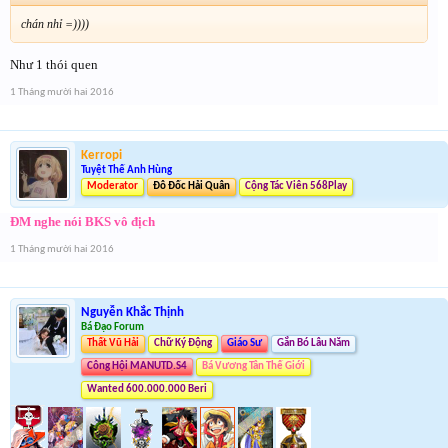
chán nhỉ =))))
Như 1 thói quen
1 Tháng mười hai 2016
Kerropi
Tuyệt Thế Anh Hùng
Moderator
Đô Đốc Hải Quân
Cộng Tác Viên 568Play
ĐM nghe nói BKS vô địch
1 Tháng mười hai 2016
Nguyễn Khắc Thịnh
Bá Đạo Forum
Thất Vũ Hải
Chữ Ký Động
Giáo Sư
Gắn Bó Lâu Năm
Công Hội MANUTD.S4
Bá Vương Tân Thế Giới
Wanted 600.000.000 Beri