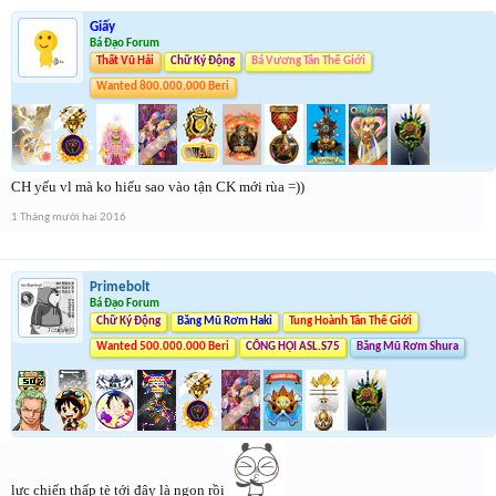
Giấy
Bá Đạo Forum
Thất Vũ Hải
Chữ Ký Động
Bá Vương Tân Thế Giới
Wanted 800.000.000 Beri
CH yếu vl mà ko hiểu sao vào tận CK mới rùa =))
1 Tháng mười hai 2016
Primebolt
Bá Đạo Forum
Chữ Ký Động
Băng Mũ Rơm Haki
Tung Hoành Tân Thế Giới
Wanted 500.000.000 Beri
CÔNG HỘI ASL.S75
Băng Mũ Rơm Shura
lực chiến thấp tè tới đây là ngon rồi