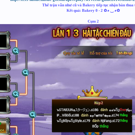
Thế trận vẫn như cũ và Bakery tiếp tục nhận bàn thua 
Kết quả: Bakery 0 - 2 ✿◕ ‿ ◕✿
Cụm 2