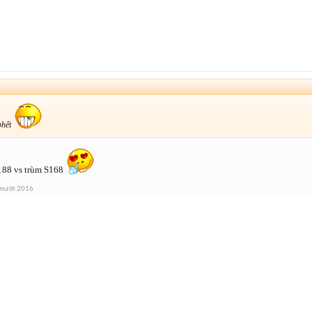
phết
188 vs trùm S168
 mười 2016