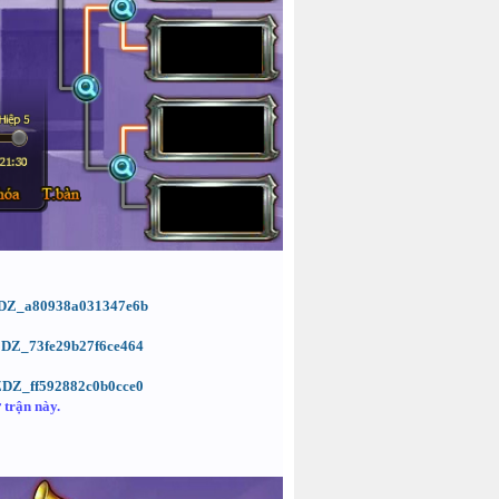
d=ZDZ_a80938a031347e6b
=ZDZ_73fe29b27f6ce464
=ZDZ_ff592882c0b0cce0
 trận này.