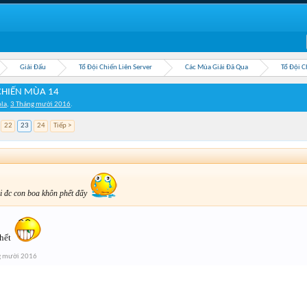
Giải Đấu
Tổ Đội Chiến Liên Server
Các Mùa Giải Đã Qua
Tổ Đội C
 CHIẾN MÙA 14
ola
,
3 Tháng mười 2016
.
22
23
24
Tiếp >
 đc con boa khôn phết đấy
phết
g mười 2016