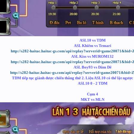
ASL10 vs TDM
ASL Khiêm vs Temari
http://s282-haitac.haitac-gs.com/api/replay?serverid=game20071&bi
ASL Kiss vs MUROM132
http://s282-haitac.haitac-gs.com/api/replay?serverid=game20071&bi
ASL Boy93 vs Dâm Dê
http://s282-haitac.haitac-gs.com/api/replay?serverid=game20071&bi
TDM tiếp tục giành được chiến thắng thứ 2. Liệu ASL10 có thể lật ngược đ
ASL10 0 - 2 TDM
Cụm 4
MKT vs MLN