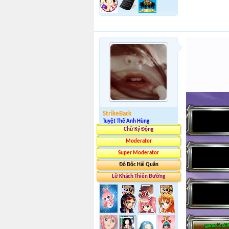
StrikeBack
Tuyệt Thế Anh Hùng
Chữ Ký Động
Moderator
Super Moderator
Đô Đốc Hải Quân
Lữ Khách Thiên Đường