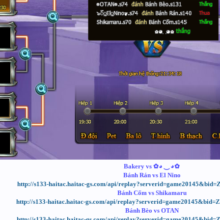
Bakery vs ✿◕ ‿ ◕✿
Bánh Rán vs El Nino
http://s133-haitac.haitac-gs.com/api/replay?serverid=game20145&bi
Bánh Cốm vs Shikamaru
http://s133-haitac.haitac-gs.com/api/replay?serverid=game20145&bi
Bánh Bèo vs OTAN
http://s133-haitac.haitac-gs.com/api/replay?serverid=game20145&bi