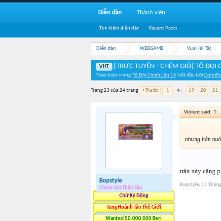
Diễn đàn
Thành viên
Tìm kiếm diễn đàn
Recent Posts
Diễn đàn
WEBGAME
Vua Hải Tặc
[TRỰC TUYẾN - CHÉM GIÓ] TỔ ĐỘI
VHT
Thảo luận trong '
Tổ Đội Chiến Lần 14
' bắt đầu bởi
ColinR
Trang 23 của 24 trang
< Trước
1
←
19
20
21
Violent said:
↑
nhưng hắn nuôi
trận này căng 
Bopstyle
Bopstyle
,
11 Thán
Chém Gió Thần Sầu
Chữ Ký Động
Tung Hoành Tân Thế Giới
Wanted 50.000.000 Beri