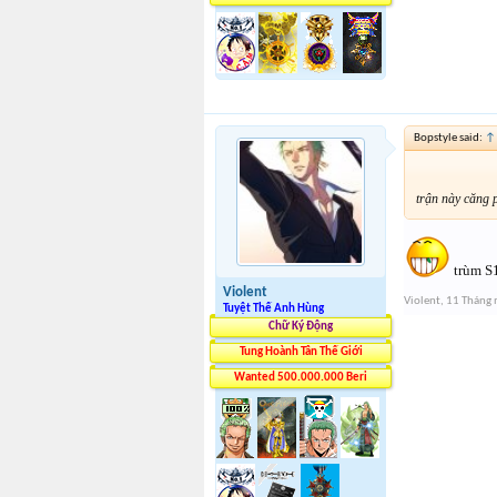
Bopstyle said:
↑
trận này căng 
trùm S
Violent
Violent
,
11 Tháng
Tuyệt Thế Anh Hùng
Chữ Ký Động
Tung Hoành Tân Thế Giới
Wanted 500.000.000 Beri