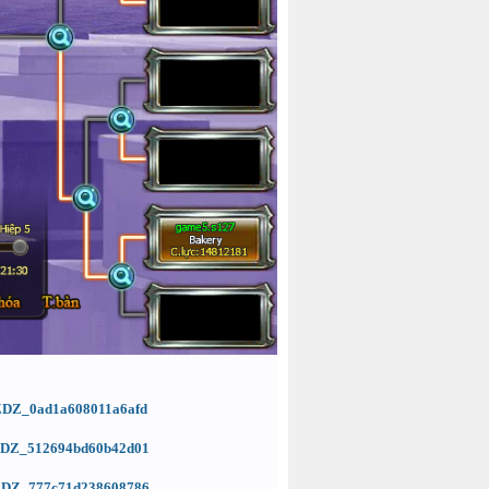
d=ZDZ_0ad1a608011a6afd
d=ZDZ_512694bd60b42d01
d=ZDZ_777c71d238608786