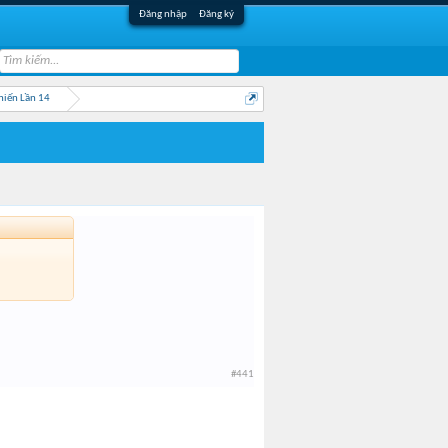
Đăng nhập
Đăng ký
hiến Lần 14
#441