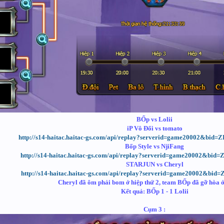
BỐp vs Lolii
iP Vô Đối vs tomato
http://s14-haitac.haitac-gs.com/api/replay?serverid=game20002&bi
Bốp Style vs NjiFang
http://s14-haitac.haitac-gs.com/api/replay?serverid=game20002&bid
STARJUN vs Cheryl
http://s14-haitac.haitac-gs.com/api/replay?serverid=game20002&bid
Cheryl đã ôm phải bom ở hiệp thứ 2, team BỐp đã gỡ hòa ở
Kết quả: BỐp 1 - 1 Lolii
Cụm 3 :