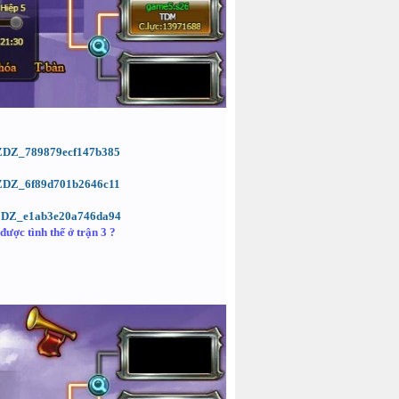
d=ZDZ_789879ecf147b385
d=ZDZ_6f89d701b2646c11
d=ZDZ_e1ab3e20a746da94
ược tình thế ở trận 3 ?