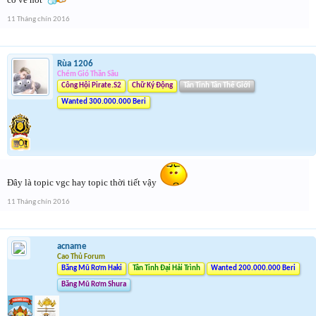
11 Tháng chín 2016
Rùa 1206
Chém Gió Thần Sầu
Công Hội Pirate.S2
Chữ Ký Động
Tân Tinh Tân Thế Giới
Wanted 300.000.000 Beri
Đây là topic vgc hay topic thời tiết vậy
11 Tháng chín 2016
acname
Cao Thủ Forum
Băng Mũ Rơm Haki
Tân Tinh Đại Hải Trình
Wanted 200.000.000 Beri
Băng Mũ Rơm Shura