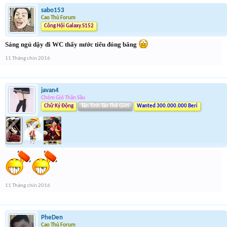
sabo153
Cao Thủ Forum
Công Hội Galaxy.S152
Sáng ngủ dậy đi WC thấy nước tiểu đóng băng
11 Tháng chín 2016
javan4
Chém Gió Thần Sầu
Chữ Ký Động
Tân Tinh Tân Thế Giới
Wanted 300.000.000 Beri
11 Tháng chín 2016
PheDen
Cao Thủ Forum