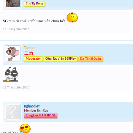
Chữ Ký Động
SG rain từ chiều đến time vẫn chưa hết
11 Tháng chín 2016
Tanner
ニカ
Moderator
Cộng Tác Viên 568Play
Đại Tá Hải Quân
11 Tháng chín 2016
nghacolet
Member Tích Cực
Công Hội MANUTD.S4
có vẻ hot