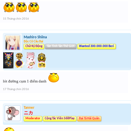
15 Tháng chín 2016
Mashiro Shiina
Độc Cô Cầu Bại
Chữ Ký Động
Tân Tinh Tân Thế Giới
Wanted 300.000.000 Beri
lót đường cụm 1 điểm danh
17 Tháng chín 2016
Tanner
ニカ
Moderator
Cộng Tác Viên 568Play
Đại Tá Hải Quân