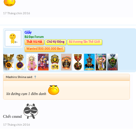
17 Tháng chín 2016
Giấy
Bá Đạo Forum
Thất Vũ Hải
Chữ Ký Động
Bá Vương Tân Thế Giới
Wanted 800.000.000 Beri
Mashiro Shiina said:
↑
lót đường cụm 1 điểm danh
Chết cmmd
17 Tháng chín 2016