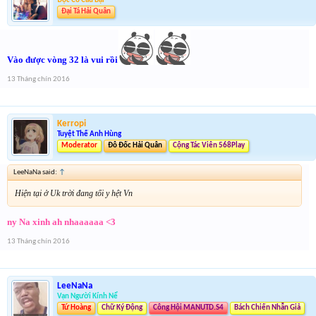
Độc Cô Cầu Bại
Đại Tá Hải Quân
Vào được vòng 32 là vui rồi
13 Tháng chín 2016
Kerropi
Tuyệt Thế Anh Hùng
Moderator
Đô Đốc Hải Quân
Cộng Tác Viên 568Play
LeeNaNa said:
↑
Hiện tại ở Uk trời đang tối y hệt Vn
ny Na xinh ah nhaaaaaa <3
13 Tháng chín 2016
LeeNaNa
Vạn Người Kính Nể
Tứ Hoàng
Chữ Ký Động
Công Hội MANUTD.S4
Bách Chiến Nhẫn Giả