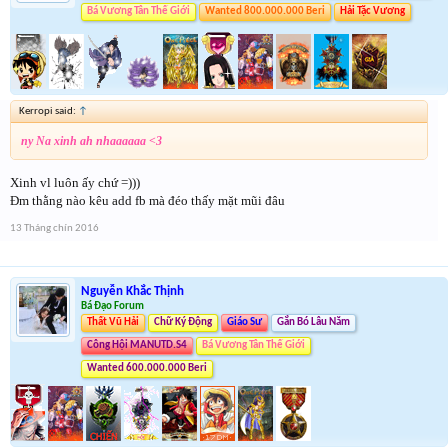
Bá Vương Tân Thế Giới
Wanted 800.000.000 Beri
Hải Tặc Vương
Kerropi said:
↑
ny Na xinh ah nhaaaaaa <3
Xinh vl luôn ấy chứ =)))
Đm thằng nào kêu add fb mà đéo thấy mặt mũi đâu
13 Tháng chín 2016
Nguyễn Khắc Thịnh
Bá Đạo Forum
Thất Vũ Hải
Chữ Ký Động
Giáo Sư
Gắn Bó Lâu Năm
Công Hội MANUTD.S4
Bá Vương Tân Thế Giới
Wanted 600.000.000 Beri