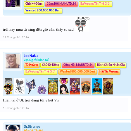
Chữ Ký Động
Công Hội MANUTD.S4
Bá Vương Tân Thế Giới
Wanted 200.000.000 Beri
trời nay mưa từ sáng đến giờ cảm thấy so sad
12 Tháng chín 2016
LeeNaNa
Vạn Người Kính Nể
Tứ Hoàng
Chữ Ký Động
Công Hội MANUTD.S4
Bách Chiến Nhẫn Giả
Bá Vương Tân Thế Giới
Wanted 800.000.000 Beri
Hải Tặc Vương
Hiện tại ở Uk trời đang tối y hệt Vn
13 Tháng chín 2016
Dr.Strange