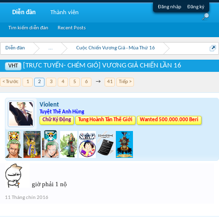
Đăng nhập
Đăng ký
Diễn đàn
Thành viên
Tìm kiếm diễn đàn
Recent Posts
Diễn đàn
...
Cuộc Chiến Vương Giả - Mùa Thứ 16
[TRỰC TUYẾN- CHÉM GIÓ] VƯƠNG GIẢ CHIẾN LẦN 16
VHT
< Trước
1
2
3
4
5
6
→
41
Tiếp >
Violent
Tuyệt Thế Anh Hùng
Chữ Ký Động
Tung Hoành Tân Thế Giới
Wanted 500.000.000 Beri
giờ phải 1 nộ
11 Tháng chín 2016