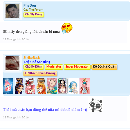
PheDen
Cao Thủ Forum
Chữ Ký Động
SG mây đen giăng lối, chuẩn bị mưa
11 Tháng chín 2016
StrikeBack
Tuyệt Thế Anh Hùng
Chữ Ký Động
Moderator
Super Moderator
Đô Đốc Hải Quân
Lữ Khách Thiên Đường
Thôi mà , các bạn đừng thế nữa mình buồn lắm ! =))
11 Tháng chín 2016