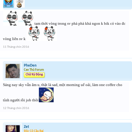
tạm thời vòng trong sv phà phà khá ngon k bik có vào đc
vòng liên sv k
11 Tháng chín 2016
PheDen
Cao Thủ Forum
Chữ Ký Động
Sáng nay sky vẫn âm u, thật là sad, một morning uể oải, làm one coffee cho
tỉnh người rồi job thôi
12 Tháng chín 2016
Zet
Độc Cô Cầu Bại