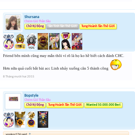
Shursana
Chém Gió Thần Sầu
Chữ Ký Động
Tân Tinh Tân Thế Giới
Tung Hoành Tân Thế Giới
Friend bên mình cũng may mắn thôi vì rõ là họ ko hề biết cách đánh CHC.
Hơn nữa quả cuối bắt bài acc Linh nhảy xuống cân 5 thành công
8 Tháng mười hai 2015
Bopstyle
Chém Gió Thần Sầu
Chữ Ký Động
Tung Hoành Tân Thế Giới
Wanted 50.000.000 Beri
yonkos174 said:
↑