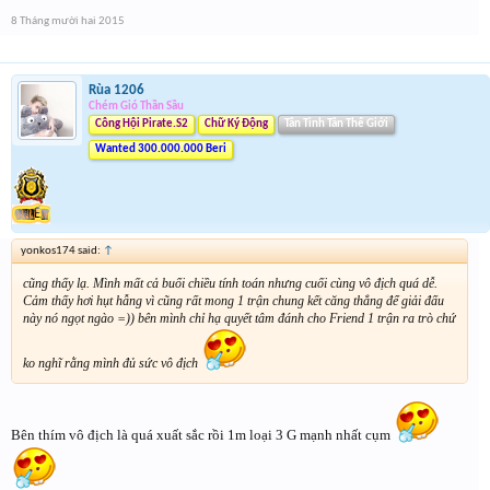
8 Tháng mười hai 2015
Rùa 1206
Chém Gió Thần Sầu
Công Hội Pirate.S2
Chữ Ký Động
Tân Tinh Tân Thế Giới
Wanted 300.000.000 Beri
yonkos174 said:
↑
cũng thấy lạ. Mình mất cả buổi chiều tính toán nhưng cuối cùng vô địch quá dễ.
Cảm thấy hơi hụt hẫng vì cũng rất mong 1 trận chung kết căng thẳng để giải đấu
này nó ngọt ngào =)) bên mình chỉ hạ quyết tâm đánh cho Friend 1 trận ra trò chứ
ko nghĩ rằng mình đủ sức vô địch
Bên thím vô địch là quá xuất sắc rồi 1m loại 3 G mạnh nhất cụm