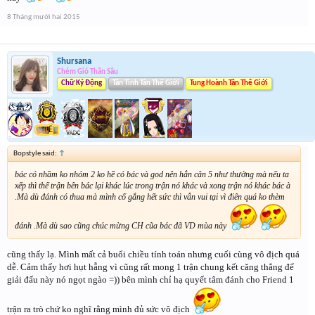
8 Tháng mười hai 2015
Shursana
Chém Gió Thần Sầu
Chữ Ký Động
Tân Tinh Tân Thế Giới
Tung Hoành Tân Thế Giới
Bopstyle said:
↑
bác có nhầm ko nhóm 2 ko hề có bác và god nên hắn cân 5 như thường mà nếu ta
xếp thì thế trận bên bác lại khác lúc trong trận nó khác và xong trận nó khác bác à
.Mà dù đánh có thua mà mình cố gắng hết sức thì vẫn vui tại vì điên quá ko thèm
đánh .Mà dù sao cũng chúc mừng CH cũa bác đã VD mùa này
cũng thấy lạ. Mình mất cả buổi chiều tính toán nhưng cuối cùng vô địch quá
dễ. Cảm thấy hơi hụt hẫng vì cũng rất mong 1 trận chung kết căng thẳng để
giải đấu này nó ngọt ngào =)) bên mình chỉ hạ quyết tâm đánh cho Friend 1
trận ra trò chứ ko nghĩ rằng mình đủ sức vô địch