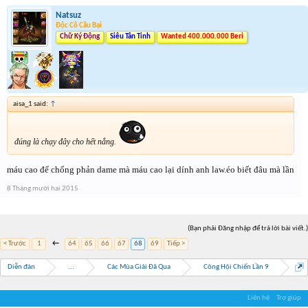
Natsuz
Độc Cô Cầu Bại
Chữ Ký Động
Siêu Tân Tinh
Wanted 400.000.000 Beri
aisa_1 said:
↑
đúng là chạy đây cho hết nắng.
máu cao để chống phản dame mà máu cao lại dính anh law.éo biết đâu mà lần
8 Tháng mười hai 2015
(Bạn phải Đăng nhập để trả lời bài viết.)
< Trước
1
←
64
65
66
67
68
69
Tiếp >
Diễn đàn
...
Các Mùa Giải Đã Qua
Công Hội Chiến Lần 9
Liên hệ
Trợ giúp