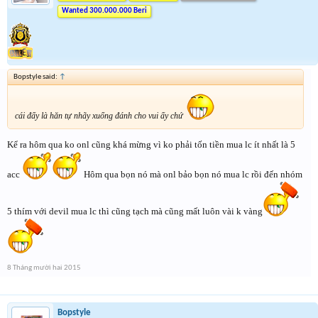
Wanted 300.000.000 Beri
Bopstyle said:
↑
cái đấy là hăn tự nhãy xuống đánh cho vui ấy chứ
Kể ra hôm qua ko onl cũng khá mừng vì ko phải tốn tiền mua lc ít nhất là 5
acc
Hôm qua bọn nó mà onl bảo bọn nó mua lc rồi đến nhóm
5 thím với devil mua lc thì cũng tạch mà cũng mất luôn vài k vàng
8 Tháng mười hai 2015
Bopstyle