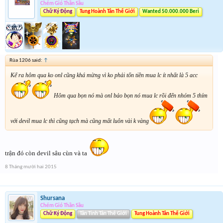
Chém Gió Thần Sầu
Chữ Ký Động
Tung Hoành Tân Thế Giới
Wanted 50.000.000 Beri
Rùa 1206 said:
↑
Kể ra hôm qua ko onl cũng khá mừng vì ko phải tốn tiền mua lc ít nhất là 5 acc
Hôm qua bọn nó mà onl bảo bọn nó mua lc rồi đến nhóm 5 thím
với devil mua lc thì cũng tạch mà cũng mất luôn vài k vàng
trận đó còn devil sâu cùn và ta
8 Tháng mười hai 2015
Shursana
Chém Gió Thần Sầu
Chữ Ký Động
Tân Tinh Tân Thế Giới
Tung Hoành Tân Thế Giới