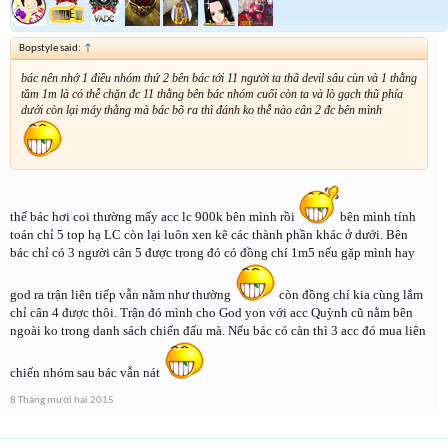
Bopstyle said:
↑
bác nên nhớ 1 điều nhóm thứ 2 bên bác tới 11 người ta thã devil sâu cùn và 1 thằng
tầm 1m là có thễ chặn đc 11 thằng bên bác nhóm cuối còn ta và lò gạch thũ phía
dưới còn lại máy thằng mà bác bõ ra thì đánh ko thễ nào cân 2 đc bên mình
thế bác hơi coi thường mấy acc lc 900k bên mình rồi
bên mình tính
toán chỉ 5 top hạ LC còn lại luôn xen kẽ các thành phần khác ở dưới. Bên
bác chỉ có 3 người cân 5 được trong đó có đồng chí 1m5 nếu gặp mình hay
god ra trận liên tiếp vẫn nằm như thường
còn đồng chí kia cùng lắm
chỉ cân 4 được thôi. Trận đó mình cho God yon với acc Quỳnh cũ nằm bên
ngoài ko trong danh sách chiến đấu mà. Nếu bác có càn thì 3 acc đó mua liên
chiến nhóm sau bác vẫn nát
8 Tháng mười hai 2015