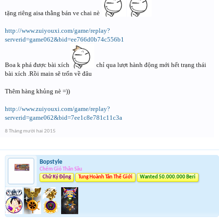
tặng riêng aisa thằng bán ve chai nè
http://www.zuiyouxi.com/game/replay?
serverid=game062&bid=ee766d0b74c556b1
Boa k phá được bài xích
chỉ qua lượt hành động mới hết trạng thái
bài xích .Rồi main sẽ trốn về đâu
Thêm hàng khủng nè =))
http://www.zuiyouxi.com/game/replay?
serverid=game062&bid=7ee1c8e781c11c3a
8 Tháng mười hai 2015
Bopstyle
Chém Gió Thần Sầu
Chữ Ký Động
Tung Hoành Tân Thế Giới
Wanted 50.000.000 Beri