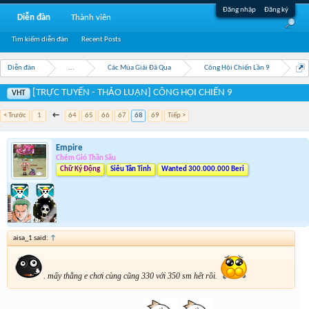
Đăng nhập
Đăng ký
Diễn đàn
Thành viên
Tìm kiếm diễn đàn
Recent Posts
Diễn đàn
...
Các Mùa Giải Đã Qua
Công Hội Chiến Lần 9
[TRỰC TUYẾN - THẢO LUẬN] CÔNG HỘI CHIẾN 9
VHT
< Trước
1
←
64
65
66
67
68
69
Tiếp >
Empire
Chém Gió Thần Sầu
Chữ Ký Động
Siêu Tân Tinh
Wanted 300.000.000 Beri
aisa_1 said:
↑
. mấy thằng e chơi cùng cũng 330 với 350 sm hết rồi.