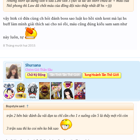
Nhưng Mire lại đứng slot 4 sau Law slot 3 (tức là lúc đó Mire chưa đc + máu của
Ntố phong thì Law đã chốt máu của đồng đội nào thấp nhất để hs =)))
vậy htrk có đứa cùng ch hỏi đánh boss sao luật ko hồi sinh kent mà lại hs
buff làm mình giải thích sai cho nó rồi, máu cũng đúng kiểu sam sam như
này luôn, tự
8 Tháng mười hai 2015
Shursana
Chém Gió Thần Sầu
Chữ Ký Động
Tân Tinh Tân Thế Giới
Tung Hoành Tân Thế Giới
Bopstyle said:
↑
trận 2 bên bác đánh ẫu vãi đạn ta chĩ cần cho 1 e xuống cân 5 là thấy mệt rồi còn
3 trận sau thì ko coi nên ko bik sao