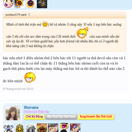
yonkos174 said:
↑
Mình cố tình thả trận mà
) kể cả nhóm 3 cũng vậy. Vì nếu 1 top bên bác xuống
cân 5 thì chỉ cân acc tầm trung của CH mình thôi
cửa sau mình vẫn dư
sức ép lại đc. Về cơ bản guild bác yếu hơn friend rất nhiều khi chỉ có 3 người đủ
khả năng cân 5 mà không bị chặn
bác nên nhớ 1 điều nhóm thứ 2 bên bác tới 11 người ta thã devil sâu cùn và 1
thằng tầm 1m là có thễ chặn đc 11 thằng bên bác nhóm cuối còn ta và lò
gạch thũ phía dưới còn lại máy thằng mà bác bõ ra thì đánh ko thễ nào cân 2
đc bên mình
8 Tháng mười hai 2015
Shursana
Chém Gió Thần Sầu
Chữ Ký Động
Tân Tinh Tân Thế Giới
Tung Hoành Tân Thế Giới