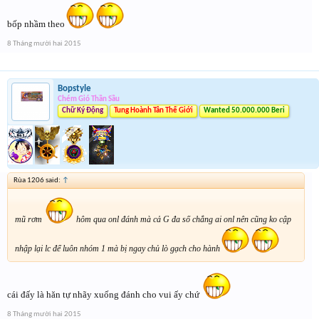
bốp nhầm theo
8 Tháng mười hai 2015
Bopstyle
Chém Gió Thần Sầu
Chữ Ký Động
Tung Hoành Tân Thế Giới
Wanted 50.000.000 Beri
Rùa 1206 said:
↑
mũ rơm
hôm qua onl đánh mà cả G đa số chẳng ai onl nên cũng ko cập
nhập lại lc để luôn nhóm 1 mà bị ngay chủ lò gạch cho hành
cái đấy là hăn tự nhãy xuống đánh cho vui ấy chứ
8 Tháng mười hai 2015