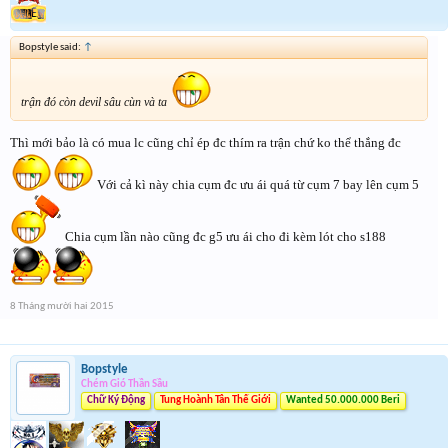
Bopstyle said:
↑
trận đó còn devil sâu cùn và ta
Thì mới bảo là có mua lc cũng chỉ ép đc thím ra trận chứ ko thể thắng đc
Với cả kì này chia cụm đc ưu ái quá từ cụm 7 bay lên cụm 5
Chia cụm lần nào cũng đc g5 ưu ái cho đi kèm lót cho s188
8 Tháng mười hai 2015
Bopstyle
Chém Gió Thần Sầu
Chữ Ký Động
Tung Hoành Tân Thế Giới
Wanted 50.000.000 Beri