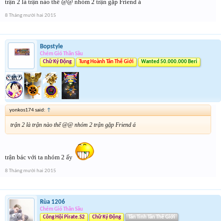
trận 2 là trận nào thế @@ nhóm 2 trận gặp Friend á
8 Tháng mười hai 2015
Bopstyle
Chém Gió Thần Sầu
Chữ Ký Động
Tung Hoành Tân Thế Giới
Wanted 50.000.000 Beri
yonkos174 said:
↑
trận 2 là trận nào thế @@ nhóm 2 trận gặp Friend á
trận bác với ta nhóm 2 ấy
8 Tháng mười hai 2015
Rùa 1206
Chém Gió Thần Sầu
Công Hội Pirate.S2
Chữ Ký Động
Tân Tinh Tân Thế Giới