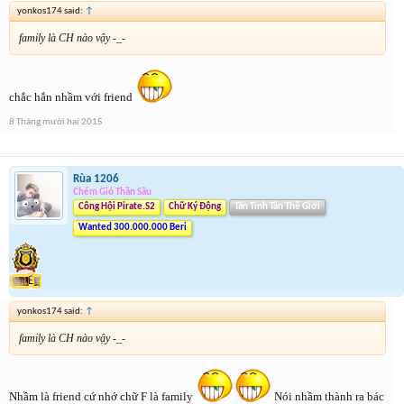
yonkos174 said:
↑
family là CH nào vậy -_-
chắc hắn nhầm với friend
8 Tháng mười hai 2015
Rùa 1206
Chém Gió Thần Sầu
Công Hội Pirate.S2
Chữ Ký Động
Tân Tinh Tân Thế Giới
Wanted 300.000.000 Beri
yonkos174 said:
↑
family là CH nào vậy -_-
Nhầm là friend cứ nhớ chữ F là family
Nói nhầm thành ra bác