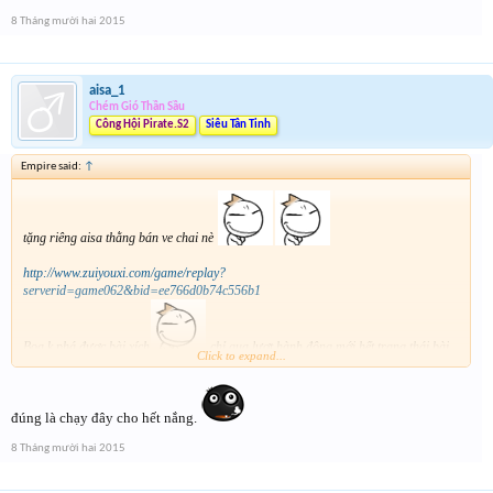
8 Tháng mười hai 2015
aisa_1
Chém Gió Thần Sầu
Công Hội Pirate.S2
Siêu Tân Tinh
Empire said:
↑
tặng riêng aisa thằng bán ve chai nè
http://www.zuiyouxi.com/game/replay?
serverid=game062&bid=ee766d0b74c556b1
Boa k phá được bài xích
chỉ qua lượt hành động mới hết trạng thái bài
Click to expand...
xích .Rồi main sẽ trốn về đâu
Thêm hàng khủng nè =))
đúng là chạy đây cho hết nắng.
http://www.zuiyouxi.com/game/replay?serverid=game062&bid=7ee1c8e781c11c3a
8 Tháng mười hai 2015