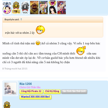
Bopstyle said:
↑
trận bác với ta nhóm 2 ấy
Mình cố tình thả trận mà
) kể cả nhóm 3 cũng vậy. Vì nếu 1 top bên bác
xuống cân 5 thì chỉ cân acc tầm trung của CH mình thôi
cửa sau
mình vẫn dư sức ép lại đc. Về cơ bản guild bác yếu hơn friend rất nhiều khi
chỉ có 3 người đủ khả năng cân 5 mà không bị chặn
8 Tháng mười hai 2015
Rùa 1206
Chém Gió Thần Sầu
Công Hội Pirate.S2
Chữ Ký Động
Tân Tinh Tân Thế Giới
Wanted 300.000.000 Beri