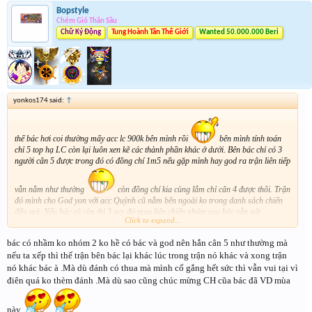
Bopstyle
Chém Gió Thần Sầu
Chữ Ký Động
Tung Hoành Tân Thế Giới
Wanted 50.000.000 Beri
yonkos174 said:
↑
thế bác hơi coi thường mấy acc lc 900k bên mình rồi
bên mình tính toán
chỉ 5 top hạ LC còn lại luôn xen kẽ các thành phần khác ở dưới. Bên bác chỉ có 3
người cân 5 được trong đó có đồng chí 1m5 nếu gặp mình hay god ra trận liên tiếp
vẫn nằm như thường
còn đồng chí kia cùng lắm chỉ cân 4 được thôi. Trận
đó mình cho God yon với acc Quỳnh cũ nằm bên ngoài ko trong danh sách chiến
đấu mà. Nếu bác có càn thì 3 acc đó mua liên chiến nhóm sau bác vẫn nát
Click to expand...
bác có nhầm ko nhóm 2 ko hề có bác và god nên hắn cân 5 như thường mà
nếu ta xếp thì thế trận bên bác lại khác lúc trong trận nó khác và xong trận
nó khác bác à .Mà dù đánh có thua mà mình cố gắng hết sức thì vẫn vui tại vì
điên quá ko thèm đánh .Mà dù sao cũng chúc mừng CH cũa bác đã VD mùa
này