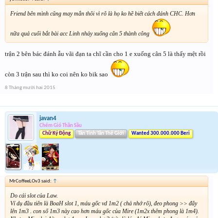
Friend bên mình cũng may mắn thôi vì rõ là họ ko hề biết cách đánh CHC. Hơn
nữa quả cuối bắt bài acc Linh nhảy xuống cân 5 thành công
trận 2 bên bác đánh ẫu vãi đạn ta chĩ cần cho 1 e xuống cân 5 là thấy mệt rồi
còn 3 trận sau thì ko coi nên ko bik sao
8 Tháng mười hai 2015
javan4
Chém Gió Thần Sầu
Chữ Ký Động
Tân Tinh Tân Thế Giới
Wanted 300.000.000 Beri
MrCoffeeLOv3 said:
↑
Do cái slot của Law.
Ví dụ đầu tiên là BoaH slot 1, máu gốc vd 1m2 ( chả nhớ rõ), đeo phong >> đẩy
lên 1m3 . con số 1m3 này cao hơn máu gốc của Mire (1m2x thêm phong là 1m4).