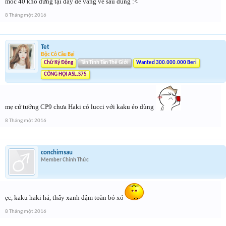
mốc 40 khó dừng tại đây để vàng về sau dùng :<
8 Tháng một 2016
Tet
Độc Cô Cầu Bại
Chữ Ký Động
Tân Tinh Tân Thế Giới
Wanted 300.000.000 Beri
CÔNG HỘI ASL.S75
mẹ cứ tưởng CP9 chưa Haki có lucci với kaku éo dùng
8 Tháng một 2016
conchimsau
Member Chính Thức
ẹc, kaku haki hả, thấy xanh đậm toàn bỏ xó
8 Tháng một 2016