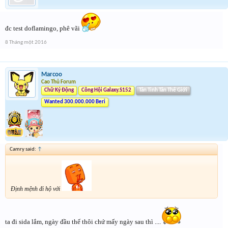
đc test doflamingo, phê vãi
8 Tháng một 2016
Marcoo
Cao Thủ Forum
Chữ Ký Động
Công Hội Galaxy.S152
Tân Tinh Tân Thế Giới
Wanted 300.000.000 Beri
Camry said:
↑
Định mệnh đi hộ với
ta đi sida lắm, ngày đầu thế thôi chứ mấy ngày sau thì ....