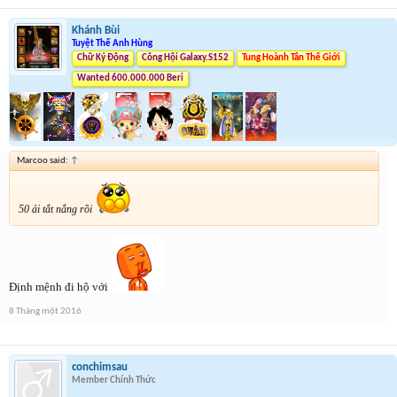
Khánh Bùi
Tuyệt Thế Anh Hùng
Chữ Ký Động
Công Hội Galaxy.S152
Tung Hoành Tân Thế Giới
Wanted 600.000.000 Beri
Marcoo said:
↑
50 ải tắt nắng rồi
Định mệnh đi hộ với
8 Tháng một 2016
conchimsau
Member Chính Thức