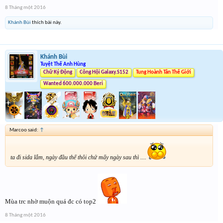
8 Tháng một 2016
Khánh Bùi
thích bài này.
Khánh Bùi
Tuyệt Thế Anh Hùng
Chữ Ký Động
Công Hội Galaxy.S152
Tung Hoành Tân Thế Giới
Wanted 600.000.000 Beri
Marcoo said:
↑
ta đi sida lắm, ngày đầu thế thôi chứ mấy ngày sau thì ....
Mùa trc nhờ muộn quá đc có top2
8 Tháng một 2016