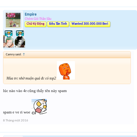
Empire
Chém Gió Thần Sầu
Chữ Ký Động
Siêu Tân Tinh
Wanted 300.000.000 Beri
Camry said:
↑
Mùa trc nhờ muộn quá đc có top2
lúc nào vào 4r cũng thấy tên này spam
spam e ve ri woe
8 Tháng một 2016