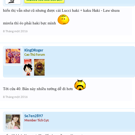
Wanted 100.000.000 Beri
hiển thị vẫn như cũ nhưng được cái Lucci haki + kaku Haki - Law shura
mirela thì éo phải haki bực mình
8 Tháng một 2016
KingDRoger
Cao Thủ Forum
Tới cửa 40. Bản này nhiều tướng dễ đi hơn
8 Tháng một 2016
Se7en2897
Member Tích Cực