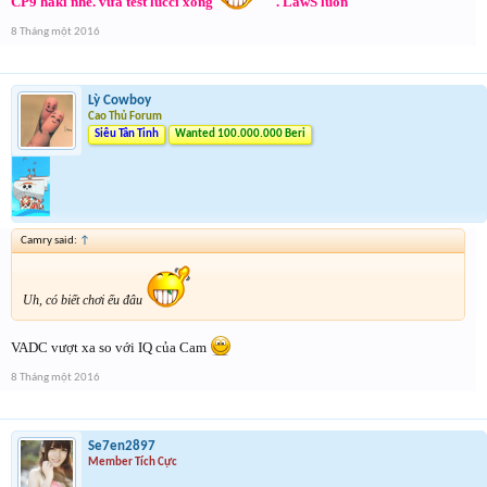
CP9 haki nhé. vừa test lucci xong
. LawS luôn
8 Tháng một 2016
Lỳ Cowboy
Cao Thủ Forum
Siêu Tân Tinh
Wanted 100.000.000 Beri
Camry said:
↑
Uh, có biết chơi ếu đâu
VADC vượt xa so với IQ của Cam
8 Tháng một 2016
Se7en2897
Member Tích Cực