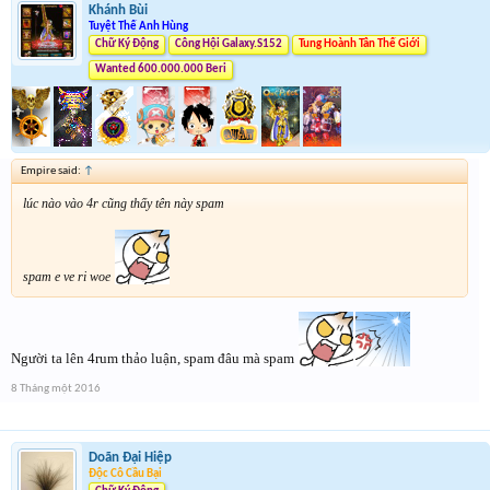
Khánh Bùi
Tuyệt Thế Anh Hùng
Chữ Ký Động
Công Hội Galaxy.S152
Tung Hoành Tân Thế Giới
Wanted 600.000.000 Beri
Empire said:
↑
lúc nào vào 4r cũng thấy tên này spam
spam e ve ri woe
Người ta lên 4rum thảo luận, spam đâu mà spam
8 Tháng một 2016
Doãn Đại Hiệp
Độc Cô Cầu Bại