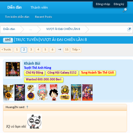
Đăng nhập
Đăng ký
Diễn đàn
Thành viên
Tìm kiếm diễn đàn
Recent Posts
Diễn đàn
...
VƯỢT ẢI ĐẠI CHIẾN LẦN 8
[TRỰC TUYẾN]VƯỢT ẢI ĐẠI CHIẾN LẦN 8
VHT
< Trước
1
2
3
4
5
6
→
15
Tiếp >
Khánh Bùi
Tuyệt Thế Anh Hùng
Chữ Ký Động
Công Hội Galaxy.S152
Tung Hoành Tân Thế Giới
Wanted 600.000.000 Beri
HuangZhi said:
↑
IQ có hạn nhỉ