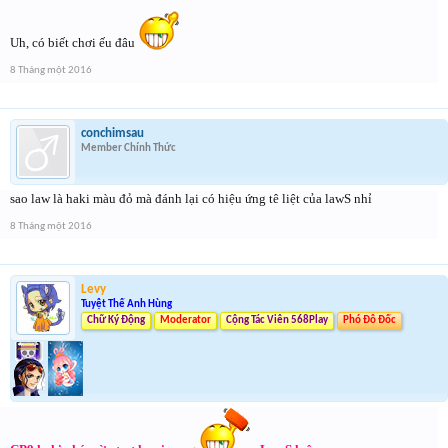
Uh, có biết chơi ếu đâu
8 Tháng một 2016
conchimsau
Member Chính Thức
sao law là haki màu đỏ mà đánh lại có hiệu ứng tê liệt của lawS nhỉ
8 Tháng một 2016
Levy
Tuyệt Thế Anh Hùng
Chữ Ký Động
Moderator
Cộng Tác Viên 568Play
Phó Đô Đốc