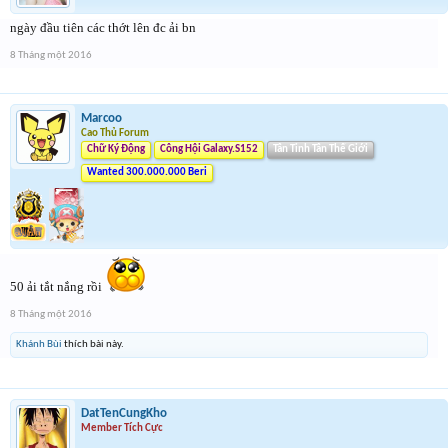
ngày đầu tiên các thớt lên đc ải bn
8 Tháng một 2016
Marcoo
Cao Thủ Forum
Chữ Ký Động
Công Hội Galaxy.S152
Tân Tinh Tân Thế Giới
Wanted 300.000.000 Beri
50 ải tắt nắng rồi
8 Tháng một 2016
Khánh Bùi
thích bài này.
DatTenCungKho
Member Tích Cực