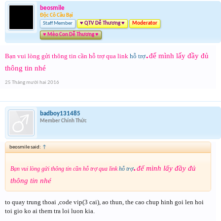
beosmile
Độc Cô Cầu Bại
Staff Member
♥ QTV Dễ Thương ♥
Moderator
♥ Mèo Con Dễ Thương ♥
.
để mình lấy đầy đủ
Bạn vui lòng gửi thông tin cần hỗ trợ qua link
hỗ trợ
thông tin nhé
25 Tháng mười hai 2016
badboy131485
Member Chính Thức
beosmile said:
↑
.
để mình lấy đầy đủ
Bạn vui lòng gửi thông tin cần hỗ trợ qua link
hỗ trợ
thông tin nhé
to quay trung thoai ,code vip(3 cai), ao thun, the cao chup hinh goi len hoi
toi gio ko ai them tra loi luon kia.