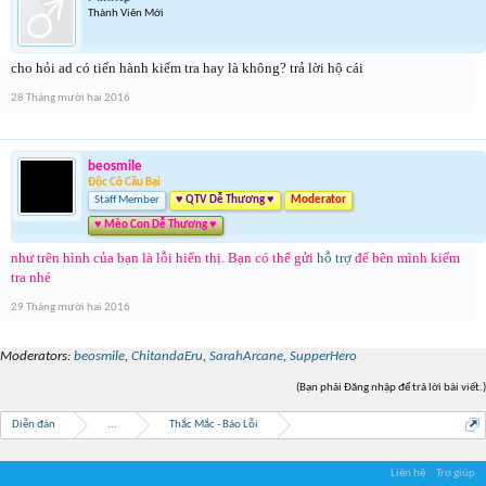
Thành Viên Mới
cho hỏi ad có tiến hành kiểm tra hay là không? trả lời hộ cái
28 Tháng mười hai 2016
beosmile
Độc Cô Cầu Bại
Staff Member
♥ QTV Dễ Thương ♥
Moderator
♥ Mèo Con Dễ Thương ♥
như trên hình của bạn là lỗi hiển thị. Bạn có thể gửi
hỗ trợ
để bên mình kiểm
tra nhé
29 Tháng mười hai 2016
Moderators:
beosmile
,
ChitandaEru
,
SarahArcane
,
SupperHero
(Bạn phải Đăng nhập để trả lời bài viết.)
Diễn đàn
...
Thắc Mắc - Báo Lỗi
Liên hệ
Trợ giúp