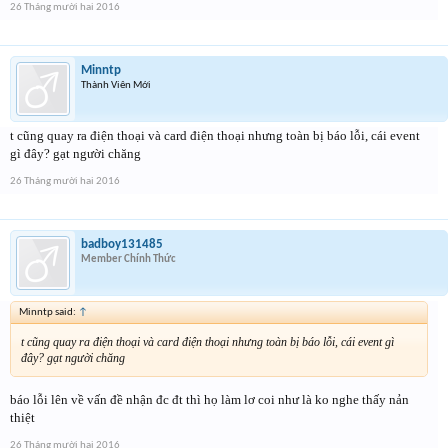
26 Tháng mười hai 2016
Minntp
Thành Viên Mới
t cũng quay ra điện thoại và card điện thoại nhưng toàn bị báo lỗi, cái event
gì đây? gạt người chăng
26 Tháng mười hai 2016
badboy131485
Member Chính Thức
Minntp said:
↑
t cũng quay ra điện thoại và card điện thoại nhưng toàn bị báo lỗi, cái event gì
đây? gạt người chăng
báo lỗi lên về vấn đề nhận đc đt thì họ làm lơ coi như là ko nghe thấy nản
thiệt
26 Tháng mười hai 2016