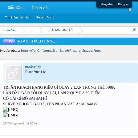
Đăng nhập
Đăng ký
Diễn đàn
Thành viên
Tìm kiếm diễn đàn
Recent Posts
Diễn đàn
...
Thắc Mắc - Báo Lỗi
TRI AN KHACH HANG
TTPB
Moderators:
beosmile
,
ChitandaEru
,
SarahArcane
,
SupperHero
vanku173
Thành Viên Mới
TRI ÂN KHÁCH HÀNG KIỂU GÌ QUAY 2 LẦN TRÚNG THẺ 500K
LẦN ĐẦU BÁO LỖI QUAY LẠI, LẦN 2 QUY RA 30 ĐIỂM
CÓ CÁI GÌ ĐÓ SAI SAI HĨ
SERVER PHONG BẠO 5, TÊN NHÂN VẬT April Rain 88
25 Tháng mười hai 2016