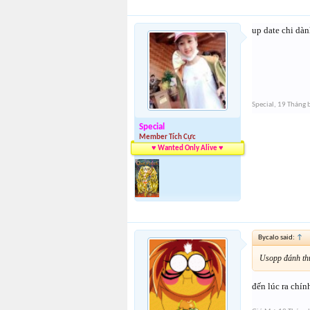
up date chi dàn
Special
,
19 Tháng 
Special
Member Tích Cực
♥ Wanted Only Alive ♥
Bycalo said:
↑
Usopp đánh thư
đến lúc ra chín