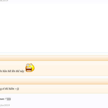
ba 2019
ện hồn hết lên thế này
g el thì hiếm =))
ao =))))
g ba 2019