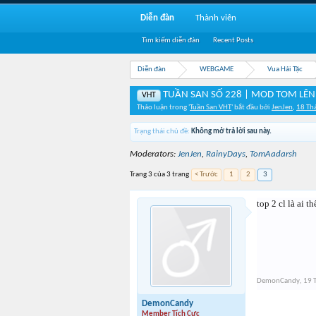
Diễn đàn
Thành viên
Tìm kiếm diễn đàn
Recent Posts
Diễn đàn
WEBGAME
Vua Hải Tặc
TUẦN SAN SỐ 228 | MOD TOM LÊN
VHT
Thảo luận trong '
Tuần San VHT
' bắt đầu bởi
JenJen
,
18 Th
Trạng thái chủ đề:
Không mở trả lời sau này.
Moderators:
JenJen
,
RainyDays
,
TomAadarsh
Trang 3 của 3 trang
< Trước
1
2
3
top 2 cl là ai t
DemonCandy
,
19 
DemonCandy
Member Tích Cực