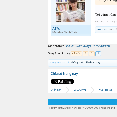
hết vgc rồi có g
Tôi cũng hóng n
A17cm
,
23 Tháng 
A17cm
mrdetien
thích bà
Member Chính Thức
Moderators:
JenJen
,
RainyDays
,
TomAadarsh
Trang 3 của 3 trang
< Trước
1
2
3
Trạng thái chủ đề:
Không mở trả lời sau này.
Chia sẻ trang này
Diễn đàn
WEBGAME
Vua Hải Tặc
Forum software by XenForo™
©2010-2014 XenForo Ltd.