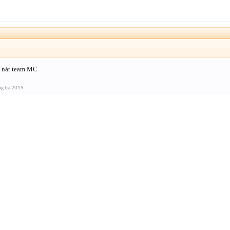
↑
 nát team MC
ng ba 2019