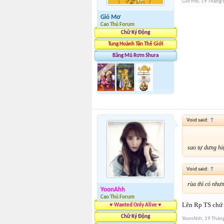
Gió Mơ
,
19 Tháng 
Gió Mơ
Cao Thủ Forum
Chữ Ký Động
Tung Hoành Tân Thế Giới
Băng Mũ Rơm Shura
Void said:
↑
sao tự dưng hi
Void said:
↑
rùa thì có nhưn
YoonAhh
Cao Thủ Forum
Lên Rp TS chứ s
♥ Wanted Only Alive ♥
Chữ Ký Động
YoonAhh
,
19 Thán