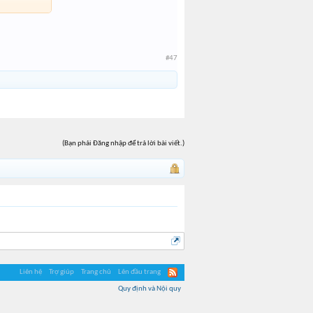
#47
(Bạn phải Đăng nhập để trả lời bài viết.)
Liên hệ
Trợ giúp
Trang chủ
Lên đầu trang
Quy định và Nội quy