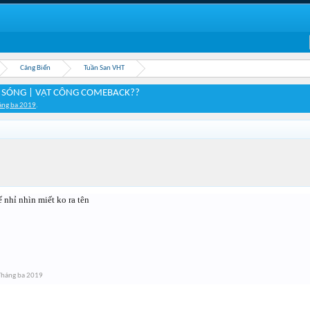
Cảng Biển
Tuần San VHT
 SÓNG | VẬT CÔNG COMEBACK??
áng ba 2019
.
hế nhỉ nhìn miết ko ra tên
Tháng ba 2019