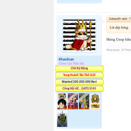
GalaxyDr said:
Lót dép hóng.
Hóng Usop bắn
Khacdoan
,
19 Thá
Khacdoan
Chém Gió Thần Sầu
Chữ Ký Động
Tung Hoành Tân Thế Giới
Wanted 200.000.000 Beri
Công Hội AE...GATO.S145