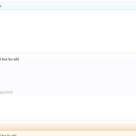
y.
ì hot ko nhỉ
g ba 2019
↑