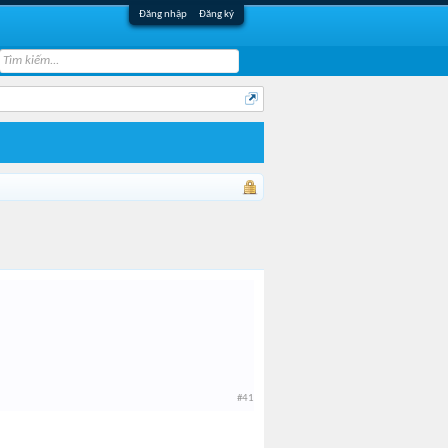
Đăng nhập
Đăng ký
#41