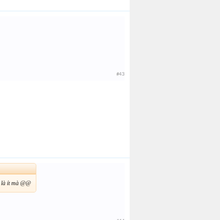
#43
a là ít mà @@