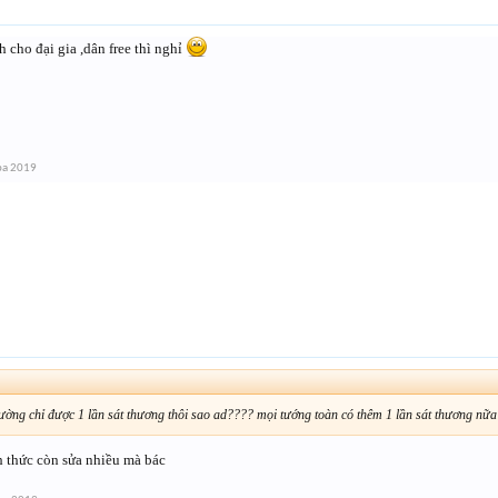
h cho đại gia ,dân free thì nghỉ
ba 2019
ờng chỉ được 1 lần sát thương thôi sao ad???? mọi tướng toàn có thêm 1 lần sát thương nữ
h thức còn sửa nhiều mà bác