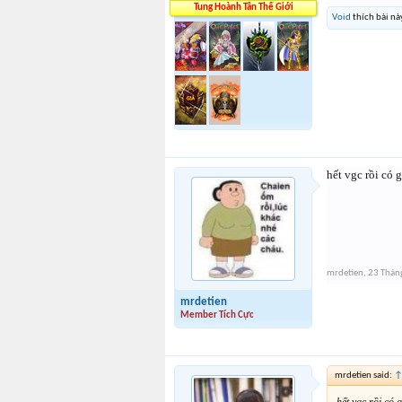
Tung Hoành Tân Thế Giới
Void
thích bài nà
hết vgc rồi có g
mrdetien
,
23 Thán
mrdetien
Member Tích Cực
mrdetien said: