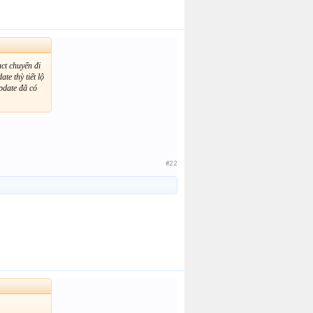
ct chuyển đi
e thỳ tiết lộ
update đã có
#22