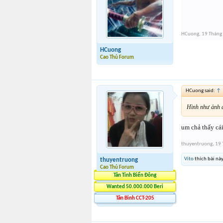
HCuong
,
19 Tháng
HCuong
Cao Thủ Forum
HCuong said:
↑
Hình như ảnh 
um chả thấy cá
thuyentruong
,
19 
Vito
thích bài này
thuyentruong
Cao Thủ Forum
Tân Tinh Biển Đông
Wanted 50.000.000 Beri
Tân Binh CCT-205