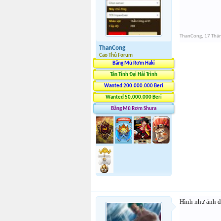
ThanCong
,
17 Thá
ThanCong
Cao Thủ Forum
Băng Mũ Rơm Haki
Tân Tinh Đại Hải Trình
Wanted 200.000.000 Beri
Wanted 50.000.000 Beri
Băng Mũ Rơm Shura
Hình như ảnh d