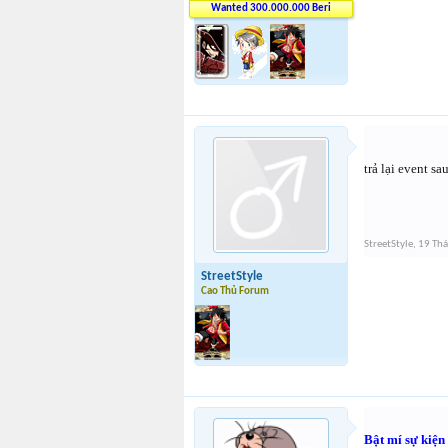
Wanted 300.000.000 Beri
trả lại event s
StreetStyle
,
19 Thá
StreetStyle
Cao Thủ Forum
Bật mí sự kiện