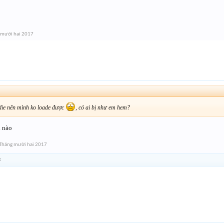
 mười hai 2017
die nên mình ko loade được
, có ai bị như em hem?
i nào
Tháng mười hai 2017
.