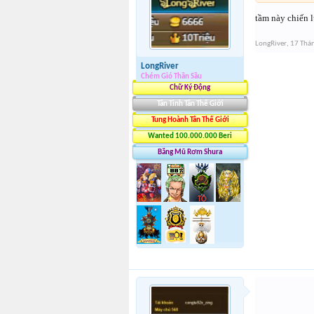
tầm này chiến 
LongRiver
,
17 Thá
LongRiver
Chém Gió Thần Sầu
Chữ Ký Động
Tân Tinh Tân Thế Giới
Tung Hoành Tân Thế Giới
Wanted 100.000.000 Beri
Băng Mũ Rơm Shura