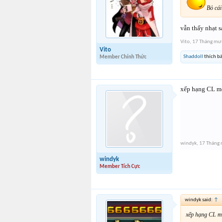
Bỏ cái
vẫn thấy nhạt s
Vito
,
17 Tháng mườ
Vito
Shaddoll
thích bà
Member Chính Thức
xếp hạng CL mỗ
windyk
,
17 Tháng 
windyk
Member Tích Cực
windyk said:
↑
xếp hạng CL mỗ