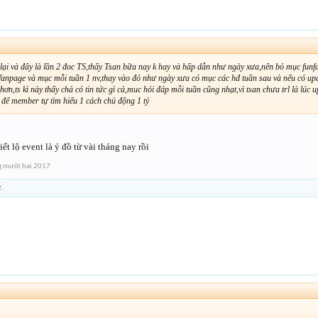
 lại và đây là lần 2 đoc TS,thấy Tsan bữa nay k hay và hấp dẫn như ngày xưa,nên bỏ mục funfa
fanpage và mục mỗi tuần 1 nv,thay vào đó như ngày xưa có mục các hđ tuần sau và nếu có updat
 hơn,ts kì này thấy chả có tin tức gì cả,muc hỏi đáp mỗi tuần cũng nhạt,vì tsan chưa trl là lúc 
để member tự tìm hiểu 1 cách chủ động 1 tý
iết lộ event là ý đồ từ vài tháng nay rồi
g mười hai 2017
.