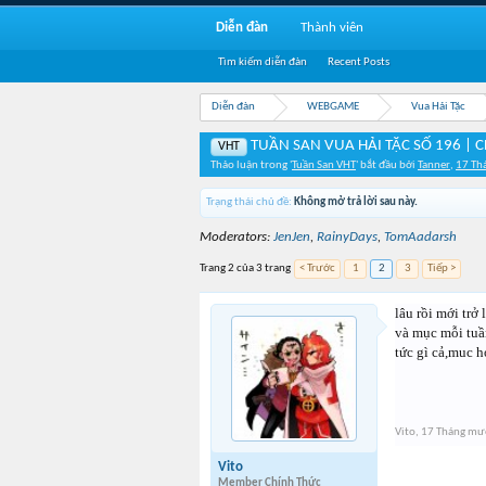
Diễn đàn
Thành viên
Tìm kiếm diễn đàn
Recent Posts
Diễn đàn
WEBGAME
Vua Hải Tặc
TUẦN SAN VUA HẢI TẶC SỐ 196 | 
VHT
Thảo luận trong '
Tuần San VHT
' bắt đầu bởi
Tanner
,
17 Th
Trạng thái chủ đề:
Không mở trả lời sau này.
Moderators:
JenJen
,
RainyDays
,
TomAadarsh
Trang 2 của 3 trang
< Trước
1
2
3
Tiếp >
lâu rồi mới trở
và mục mỗi tuần
tức gì cả,muc h
Vito
,
17 Tháng mườ
Vito
Member Chính Thức