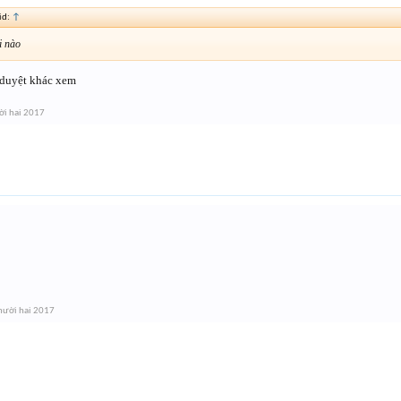
id:
↑
i nào
 duyệt khác xem
i hai 2017
mười hai 2017