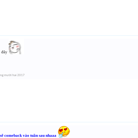
au đây
ng mười hai 2017
 sẽ comeback vào tuần sau nhaaa