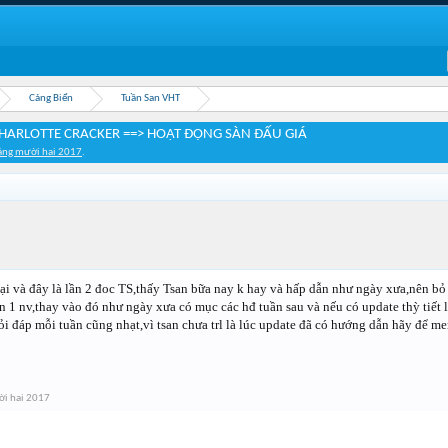
Cảng Biển
Tuần San VHT
CHARLOTTE CRACKER ==> HOẠT ĐỘNG SÀN ĐẤU GIÁ
áng mười hai 2017
.
 lại và đây là lần 2 đoc TS,thấy Tsan bữa nay k hay và hấp dẫn như ngày xưa,nên bỏ
 1 nv,thay vào đó như ngày xưa có mục các hđ tuần sau và nếu có update thỳ tiết lộ 
ỏi đáp mỗi tuần cũng nhạt,vì tsan chưa trl là lúc update đã có hướng dẫn hãy để m
i hai 2017