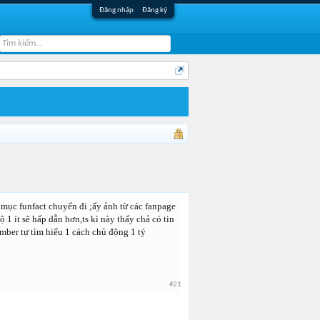
Đăng nhập
Đăng ký
 mục funfact chuyển đi ;ấy ảnh từ các fanpage
1 ít sẽ hấp dẫn hơn,ts kì này thấy chả có tin
ember tự tìm hiểu 1 cách chủ động 1 tý
#21