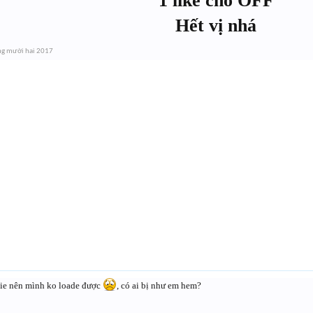
1 like cho OFF
Hết vị nhá
ng mười hai 2017
ie nên mình ko loade được
, có ai bị như em hem?