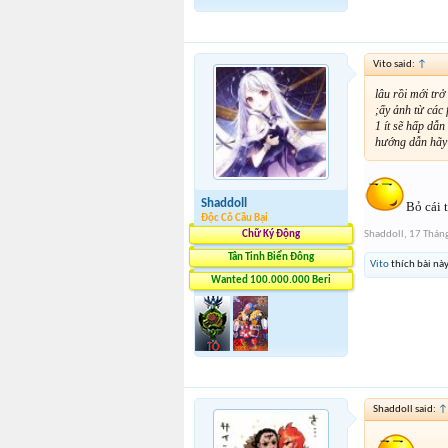
Vito said:
↑
lâu rồi mới trở
;ấy ảnh từ các 
1 ít sẽ hấp dẫn
hướng dẫn hãy 
Shaddoll
Bỏ cái t
Độc Cô Cầu Bại
Chữ Ký Động
Shaddoll
,
17 Thán
Tân Tinh Biển Đông
Vito
thích bài này
Wanted 100.000.000 Beri
Shaddoll said:
↑