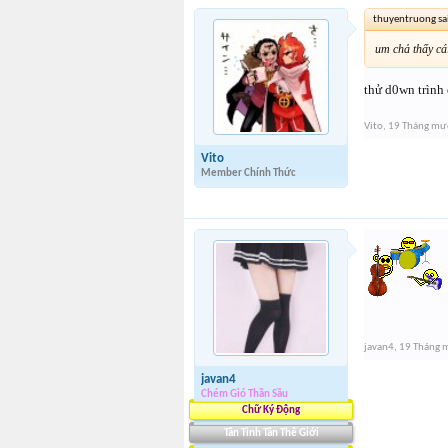
thuyentruong sa
um chả thấy cá
thử d0wn trình
Vito
,
19 Tháng mườ
Vito
Member Chính Thức
javan4
,
19 Tháng 
javan4
Chém Gió Thần Sầu
Chữ Ký Động
Tân Tinh Tân Thế Giới