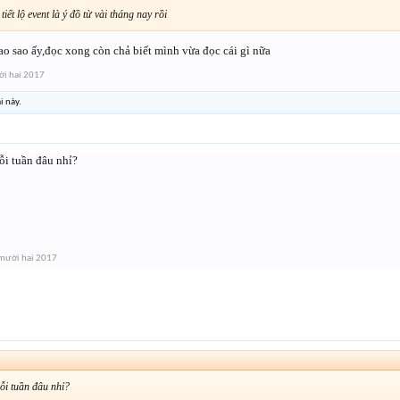
 tiết lộ event là ý đồ từ vài tháng nay rồi
ao sao ấy,đọc xong còn chả biết mình vừa đọc cái gì nữa
i hai 2017
i này.
i tuần đâu nhỉ?
mười hai 2017
i tuần đâu nhỉ?