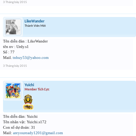
3 Tháng bảy 2015
LikeWander
Thành Viên Mới
Tên diễn đàn : LikeWander
tên nv : Urdy.s1
Số : 77
Mail.
tnhuy53@yahoo.com
3 Tháng bảy 2015
Yuichi
Member Tích Cực
Tên diễn đàn: Yuichi
Tên nhân vật: Yuichi.s172
Con số dự đoán: 31
Mail:
areyouready1201@gmail.com