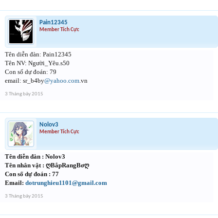
Pain12345
Member Tích Cực
Tên diễn đàn: Pain12345
Tên NV: Người_Yêu.s50
Con số dự đoán: 79
email: sr_b4by
@yahoo.com
.vn
3 Tháng bảy 2015
Nolov3
Member Tích Cực
Tên diễn đàn : Nolov3
Tên nhân vật :
ღBắpRangB
ơ
ღ
Con số dự đoán : 77
Email:
dotrunghieu1101@gmail.com
3 Tháng bảy 2015