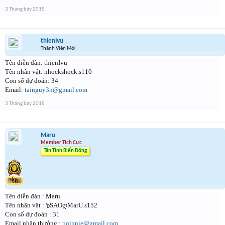
3 Tháng bảy 2015
thienIvu
Thành Viên Mới
Tên diễn đàn: thienIvu
Tên nhân vật: nhockshock.s110
Con số dự đoán: 34
Email:
tainguy3n@gmail.com
3 Tháng bảy 2015
Maru
Member Tích Cực
Tân Tinh Biển Đông
Tên diễn đàn : Maru
Tên nhân vật : ๖SAOღMarU.s152
Con số dự đoán : 31
Email nhận thưởng :
pqinnie@gmail.com