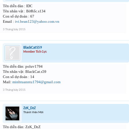
Tên diễn đàn : IDC
Tên nhân vật : BờRốc.s134
Con số dự đoán : 67
Email :
ivi.bean123@yahoo.com.vn
3 Tháng bảy 2015
BlackCatS59
Member Tích Cực
Tên diễn đàn: poluv1794
Tên nhân vật: BlackCat.s59
Con số dự đoán : 14
Mail:
minhtuanntu1794@gmail.com
3 Tháng bảy 2015
ZzK_DzZ
Thành Viên Mới
Tên diễn đàn: ZzK_DzZ