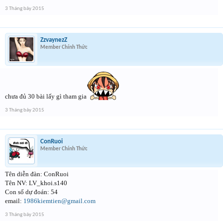
3 Tháng bảy 2015
ZzvaynezZ
Member Chính Thức
chưa đủ 30 bài lấy gì tham gia
3 Tháng bảy 2015
ConRuoi
Member Chính Thức
Tên diễn đàn: ConRuoi
Tên NV: LV_khoi.s140
Con số dự đoán: 54
email:
1986kiemtien@gmail.com
3 Tháng bảy 2015