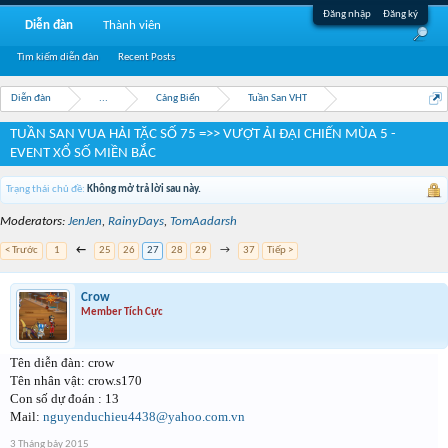
Đăng nhập
Đăng ký
Diễn đàn
Thành viên
Tìm kiếm diễn đàn
Recent Posts
Diễn đàn
...
Cảng Biển
Tuần San VHT
TUẦN SAN VUA HẢI TẶC SỐ 75 =>> VƯỢT ẢI ĐẠI CHIẾN MÙA 5 -
EVENT XỔ SỐ MIỀN BẮC
Trạng thái chủ đề:
Không mở trả lời sau này.
Moderators:
JenJen
,
RainyDays
,
TomAadarsh
< Trước
1
←
25
26
27
28
29
→
37
Tiếp >
Crow
Member Tích Cực
Tên diễn đàn: crow
Tên nhân vật: crow.s170
Con số dự đoán : 13
Mail:
nguyenduchieu4438@yahoo.com.vn
3 Tháng bảy 2015