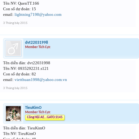
Tên NV: QuenTT.166
Con số dự đoán: 15
email:
lightning7198@yahoo.com
3 Tháng bảy 2015
dvt22031998
Member Tích Cực
Tên diễn đàn: dvt22031998
Tên NV: 0935292231.s121
Con số dự đoán: 82
email:
vietthuan1998@yahoo.com.vn
3 Tháng bảy 2015
TieuKimO
Member Tích Cực
Công Hội AE...GATO.S145
Tên diễn đàn: TieuKimO
Tên NV: TieuKimO