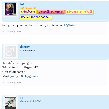
Zet
Độc Cô Cầu Bại
Chữ Ký Động
Công Hội MANUTD.S4
Bá Vương Tân Thế Giới
Wanted 200.000.000 Beri
bao giờ có phản hồi bản vẽ cá mập nữa thế mod
@Joker
3 Tháng bảy 2015
giangov
Thành Viên Mới
Tên diễn đàn: giangov
Tên nhân vật: BéNgạo.S170
Con số dự đoán : 81
Mail:
giangoc851@gmail.com
3 Tháng bảy 2015
IDC
Member Chính Thức