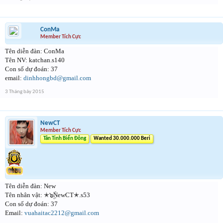
ConMa
Member Tích Cực
Tên diễn đàn: ConMa
Tên NV: katchan.s140
Con số dự đoán: 37
email:
dinhhongbd@gmail.com
3 Tháng bảy 2015
NewCT
Member Tích Cực
Tân Tinh Biển Đông
Wanted 30.000.000 Beri
Tên diễn đàn: New
Tên nhân vật: ✭๖ۣۜNewCT✭.s53
Con số dự đoán: 37
Email:
vuahaitac2212@gmail.com