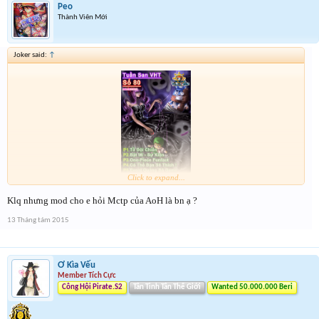
Peo
Thành Viên Mới
Joker said:
↑
Click to expand...
Klq nhưng mod cho e hỏi Mctp của AoH là bn ạ ?
13 Tháng tám 2015
Ơ Kìa Vếu
Member Tích Cực
Công Hội Pirate.S2
Tân Tinh Tân Thế Giới
Wanted 50.000.000 Beri