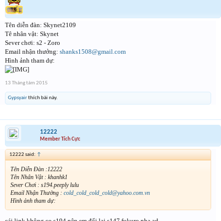
Tên diễn đàn: Skynet2109
Tê nhân vật: Skynet
Sever chơi: s2 - Zoro
Email nhận thưởng:
shanks1508@gmail.com
Hình ảnh tham dự:
13 Tháng tám 2015
Gypsyair
thích bài này.
12222
Member Tích Cực
12222 said:
↑
Tên Diễn Đàn :12222
Tên Nhân Vật : khanhk1
Sever Chơi : s194.peeply lulu
Email Nhận Thưởng :
cold_cold_cold_cold@yahoo.com.vn
Hình ảnh tham dự:
cái link không co s194 nên em đổi lai s147.fukuro nha ad