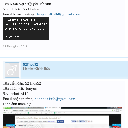
Tên Nhân Vật : ๖ۣۜ3Q✰HiếnAnh
Sever Chơi : S69.Cobra
Email Nhận Thưởng :
longltps01468@gmail.com
13 Tháng tám 2015
S2ThoaS2
Member Chính Thức
Tên diễn đàn: S2ThoaS2
Tên nhân vật: Tonyus
Sever chơi: s110
Email nhận thưởng:
buonqua.info@gmail.com
Hình ảnh tham dự: