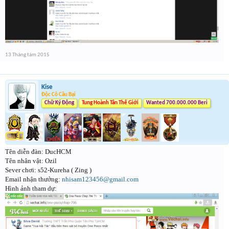
13 Tháng tám 2015
Kise
Độc Cô Cầu Bại
Chữ Ký Động
Tung Hoành Tân Thế Giới
Wanted 700.000.000 Beri
Tên diễn đàn: DucHCM
Tên nhân vật: Ozil
Sever chơi: s52-Kureha ( Zing )
Email nhận thưởng:
nhisam123456@gmail.com
Hình ảnh tham dự: