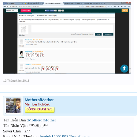
13 Tháng tám 2015
MotherofMother
Member Tích Cực
CÔNG HỘI ASL.S75
Tên Diễn Đàn :
MotherofMother
Tên Nhân Vật : ™๖Hipp™
Sever Chơi : s77
Email Nhận Thưởng :
leminh15051993@gmail.com