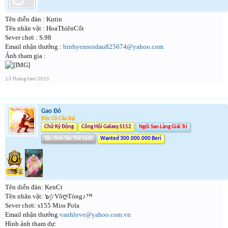
Tên diễn đàn : Kutin
Tên nhân vật : HoaThiênCốt
Sever chơi : S.98
Email nhận thưởng :
binhyennoidau825674@yahoo.com
Ảnh tham gia :
13 Tháng tám 2015
Gao Đỏ
Độc Cô Cầu Bại
Chữ Ký Động
Công Hội Galaxy.S152
Ngôi Sao Làng Giải Trí
Tân Tinh Tân Thế Giới
Wanted 300.000.000 Beri
Tên diễn đàn: KenCt
Tên nhân vật: ๖ۣ☆VõღTòng♪™
Sever chơi: s155 Miss Pola
Email nhận thưởng
vanhlove@yahoo.com.vn
Hình ảnh tham dự: