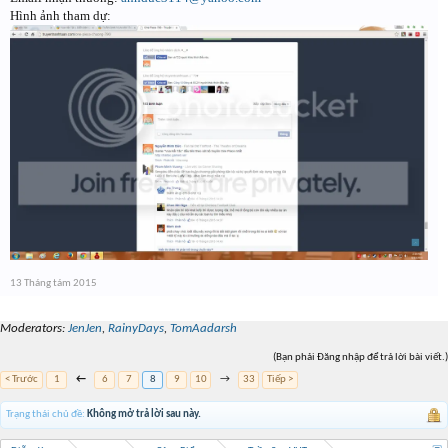
Hình ảnh tham dự:
13 Tháng tám 2015
Moderators:
JenJen
,
RainyDays
,
TomAadarsh
(Bạn phải Đăng nhập để trả lời bài viết.)
< Trước
1
←
6
7
8
9
10
→
33
Tiếp >
Trạng thái chủ đề:
Không mở trả lời sau này.