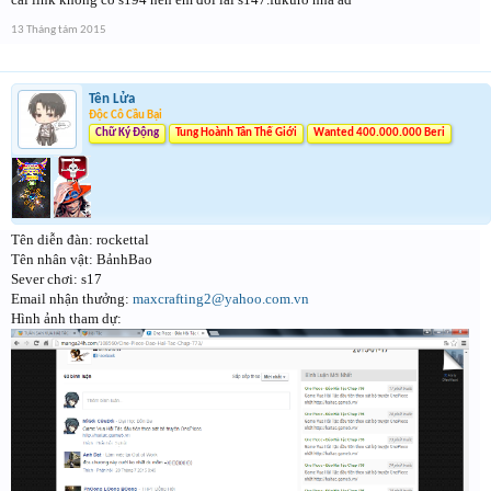
13 Tháng tám 2015
Tên Lửa
Độc Cô Cầu Bại
Chữ Ký Động
Tung Hoành Tân Thế Giới
Wanted 400.000.000 Beri
Tên diễn đàn: rockettal
Tên nhân vật: BảnhBao
Sever chơi: s17
Email nhận thưởng:
maxcrafting2@yahoo.com.vn
Hình ảnh tham dự: