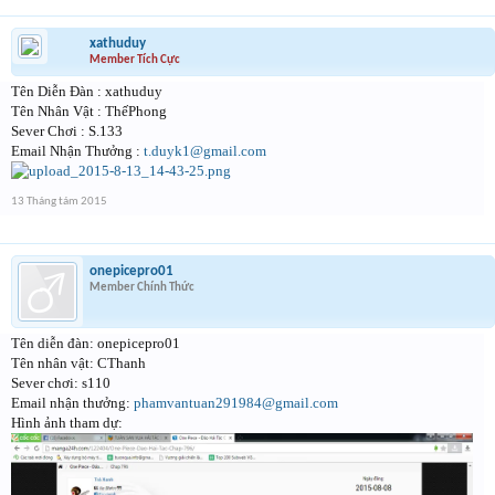
xathuduy
Member Tích Cực
Tên Diễn Đàn : xathuduy
Tên Nhân Vật : ThếPhong
Sever Chơi : S.133
Email Nhận Thưởng :
t.duyk1@gmail.com
13 Tháng tám 2015
onepicepro01
Member Chính Thức
Tên diễn đàn: onepicepro01
Tên nhân vật: CThanh
Sever chơi: s110
Email nhận thưởng:
phamvantuan291984@gmail.com
Hình ảnh tham dự: