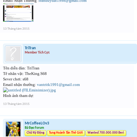
Email Nhận Thưởng :
tranduydat1998@gmail.com
13 Tháng tám 2015
TriTran
Member Tích Cực
Tên diễn đàn: TriTran
Tê nhân vật: TheKing.S68
Sever chơi: s68
Email nhận thưởng:
vantritk1991@gmail.com
Hình ảnh tham dự:
13 Tháng tám 2015
MrCoffeeLOv3
Bá Đạo Forum
Chữ Ký Động
Tung Hoành Tân Thế Giới
Wanted 700.000.000 Beri