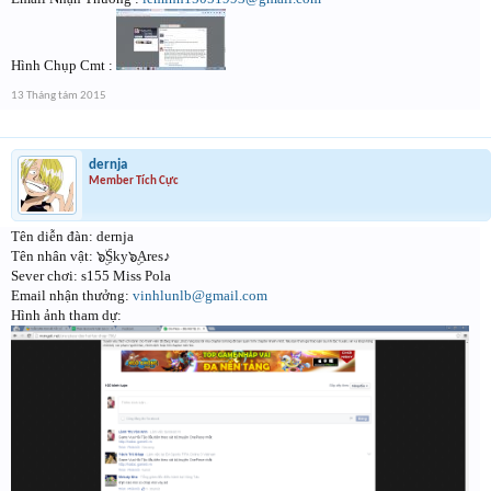
Hình Chụp Cmt :
13 Tháng tám 2015
dernja
Member Tích Cực
Tên diễn đàn: dernja
Tên nhân vật: ๖ۣۜSky๖ۣAres♪
Sever chơi: s155 Miss Pola
Email nhận thưởng:
vinhlunlb@gmail.com
Hình ảnh tham dự: