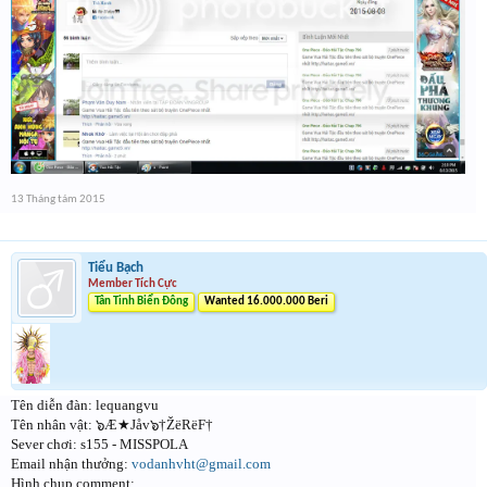
13 Tháng tám 2015
Tiểu Bạch
Member Tích Cực
Tân Tinh Biển Đông
Wanted 16.000.000 Beri
Tên diễn đàn: lequangvu
Tên nhân vật: ๖Æ★Jåv๖†ŽëRëF†
Sever chơi: s155 - MISSPOLA
Email nhận thưởng:
vodanhvht@gmail.com
Hình chụp comment: