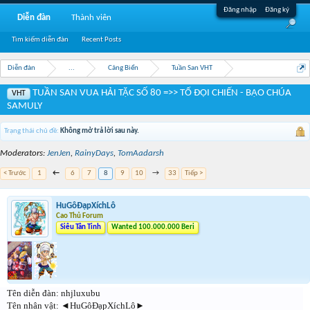
Đăng nhập
Đăng ký
Diễn đàn
Thành viên
Tìm kiếm diễn đàn
Recent Posts
Diễn đàn
...
Cảng Biển
Tuần San VHT
TUẦN SAN VUA HẢI TẶC SỐ 80 =>> TỔ ĐỘI CHIẾN - BẠO CHÚA
VHT
SAMULY
Trạng thái chủ đề:
Không mở trả lời sau này.
Moderators:
JenJen
,
RainyDays
,
TomAadarsh
< Trước
1
←
6
7
8
9
10
→
33
Tiếp >
HuGôĐạpXíchLô
Cao Thủ Forum
Siêu Tân Tinh
Wanted 100.000.000 Beri
Tên diễn đàn: nhjluxubu
Tên nhân vật: ◄HuGôĐạpXíchLô►