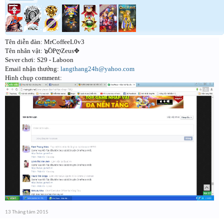
Tên diễn đàn: MrCoffeeL0v3
Tên nhân vật: ๖ۜOPღZeus✥
Sever chơi: S29 - Laboon
Email nhận thưởng:
langthang24h@yahoo.com
Hình chụp comment:
13 Tháng tám 2015