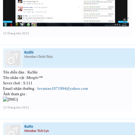
13 Tháng tám 2015
KuShi
Member Chính Thức
Tên diễn đàn : KuShi
Tên nhân vật :Mtoplv™
Sever chơi : S.111
Email nhận thưởng :
levantao1071994@yahoo.com
Ảnh tham gia :
13 Tháng tám 2015
Kutin
Member Tích Cực