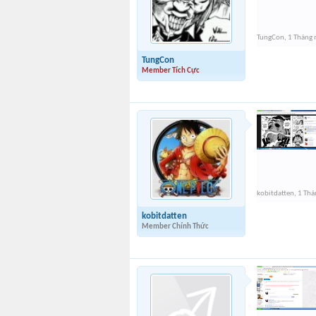
TungCon
,
1 Tháng
TungCon
Member Tích Cực
kobitdatten
,
1 Thá
kobitdatten
Member Chính Thức