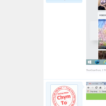
ThoiGianTroiz
,
1 T