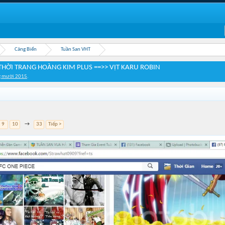
Cảng Biển
Tuần San VHT
THỜI TRANG HOÀNG KIM PLUS ==>> VỊT KARU ROBIN
g mười 2015
.
9
10
→
33
Tiếp >