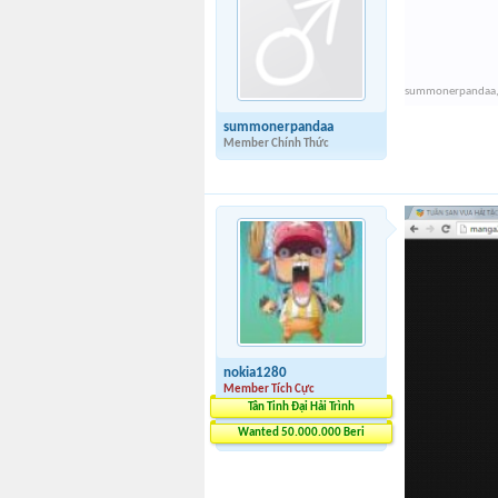
summonerpandaa
summonerpandaa
Member Chính Thức
nokia1280
Member Tích Cực
Tân Tinh Đại Hải Trình
Wanted 50.000.000 Beri