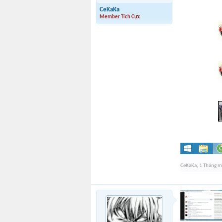
CeKaKa
Member Tích Cực
CeKaKa
,
1 Tháng 