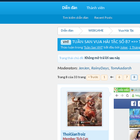
Diễn đàn
Thành viên
Tìm kiếm diễn đàn
Recent Posts
Diễn đàn
WEBGAME
Vua Hải Tặc
TUẦN SAN VUA HẢI TẶC SỐ 87 =>> 
VHT
Thảo luận trong '
Tuần San VHT
' bắt đầu bởi
Joker
,
1 Thán
Trạng thái chủ đề:
Không mở trả lời sau này.
Moderators:
JenJen
,
RainyDays
,
TomAadarsh
Trang 8 của 33 trang
< Trước
1
←
6
7
8
ThoiGianTroiz
Member Tích Cực