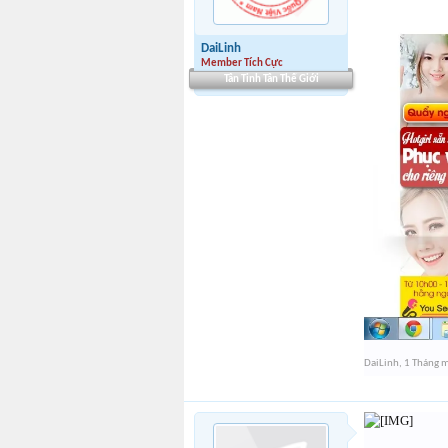
DaiLinh
Member Tích Cực
Tân Tinh Tân Thế Giới
DaiLinh
,
1 Tháng 