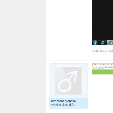
nokia1280
,
1 Thá
summonerpandaa
Member Chính Thức