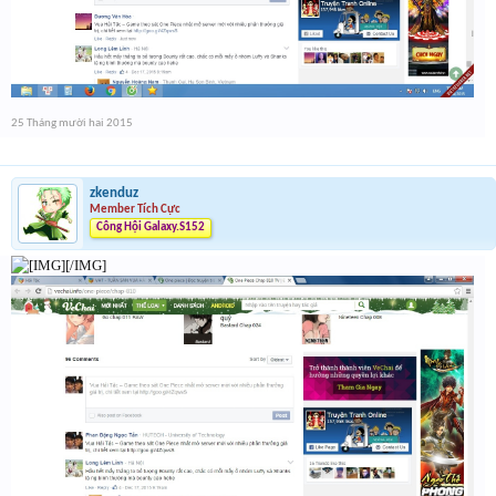
25 Tháng mười hai 2015
zkenduz
Member Tích Cực
Công Hội Galaxy.S152
[/IMG]