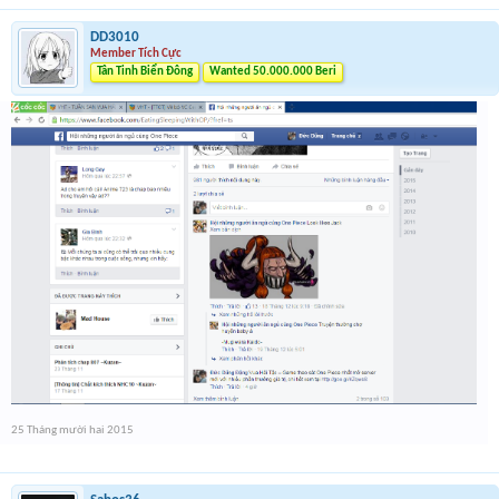
DD3010
Member Tích Cực
Tân Tinh Biển Đông
Wanted 50.000.000 Beri
25 Tháng mười hai 2015