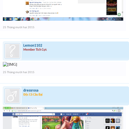
25 Tháng mười hai 2015
Lemon1102
Member Tích Cực
25 Tháng mười hai 2015
dressrosa
Độc Cô Cầu Bại