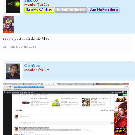
Sabos36
Member Tích Cực
Băng Mũ Rơm Haki
Tân Tinh Tân Thế Giới
Băng Mũ Rơm Shura
sao ko post hình đc thế Mod
25 Tháng mười hai 2015
ChimNon
Member Tích Cực