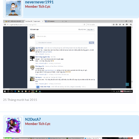
nevernever1991
Member Tích Cực
25 Tháng mười hai 2015
N2DucA7
Member Tích Cực