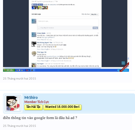
25 Tháng mười hai 2015
MrShiro
Member Tích Cực
Tân Hải Tặc
Wanted 16.000.000 Beri
điền thông tin vào google form là đâu hả ad ?
25 Tháng mười hai 2015