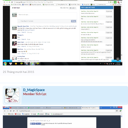
25 Tháng mười hai 2015
D_MagicSpace
Member Tích Cực