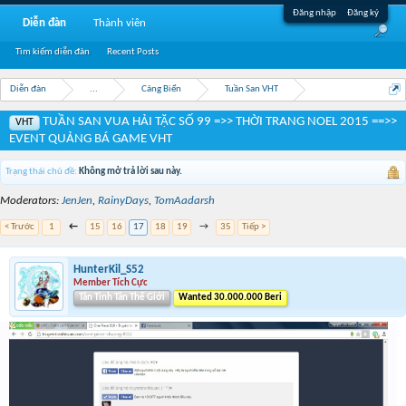
Đăng nhập
Đăng ký
Diễn đàn
Thành viên
Tìm kiếm diễn đàn
Recent Posts
Diễn đàn
...
Cảng Biển
Tuần San VHT
TUẦN SAN VUA HẢI TẶC SỐ 99 =>> THỜI TRANG NOEL 2015 ==>>
VHT
EVENT QUẢNG BÁ GAME VHT
Trạng thái chủ đề:
Không mở trả lời sau này.
Moderators:
JenJen
,
RainyDays
,
TomAadarsh
< Trước
1
←
15
16
17
18
19
→
35
Tiếp >
HunterKil_S52
Member Tích Cực
Tân Tinh Tân Thế Giới
Wanted 30.000.000 Beri