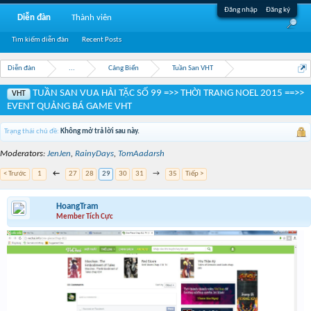
Đăng nhập
Đăng ký
Diễn đàn
Thành viên
Tìm kiếm diễn đàn
Recent Posts
Diễn đàn
...
Cảng Biển
Tuần San VHT
TUẦN SAN VUA HẢI TẶC SỐ 99 =>> THỜI TRANG NOEL 2015 ==>>
VHT
EVENT QUẢNG BÁ GAME VHT
Trạng thái chủ đề:
Không mở trả lời sau này.
Moderators:
JenJen
,
RainyDays
,
TomAadarsh
< Trước
1
←
27
28
29
30
31
→
35
Tiếp >
HoangTram
Member Tích Cực