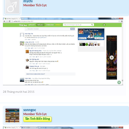
mychi
Member Tích Cực
28 Tháng mười hai 2015
sonngoc
Member Tích Cực
Tân Tinh Biển Đông