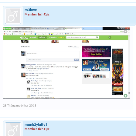
m3love
Member Tích Cực
28 Tháng mười hai 2015
monk3yluffy1
Member Tích Cực