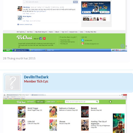
28 Tháng mười hai 2015
DevilInTheDark
Member Tích Cực