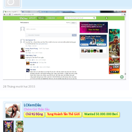
28 Tháng mười hai 2015
LCKemDâu
Chém Gió Thần Sầu
Chữ Ký Động
Tung Hoành Tân Thế Giới
Wanted 50.000.000 Beri