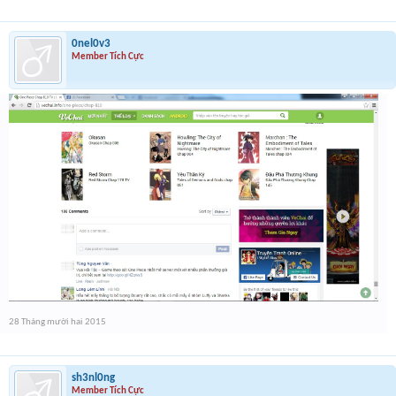
0nel0v3
Member Tích Cực
28 Tháng mười hai 2015
sh3nl0ng
Member Tích Cực