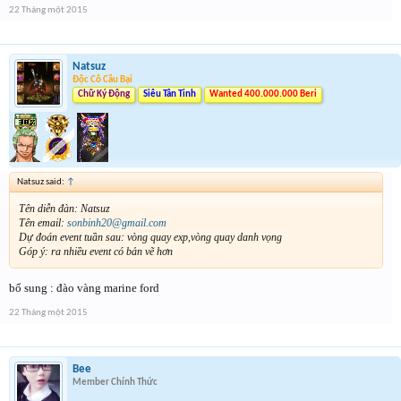
22 Tháng một 2015
Natsuz
Độc Cô Cầu Bại
Chữ Ký Động
Siêu Tân Tinh
Wanted 400.000.000 Beri
Natsuz said:
↑
Tên diễn đàn: Natsuz
Tên email:
sonbinh20
@gmail.com
Dự đoán event tuần sau: vòng quay exp,vòng quay danh vọng
Góp ý: ra nhiều event có bản vẽ hơn
bổ sung : đào vàng marine ford
22 Tháng một 2015
Bee
Member Chính Thức