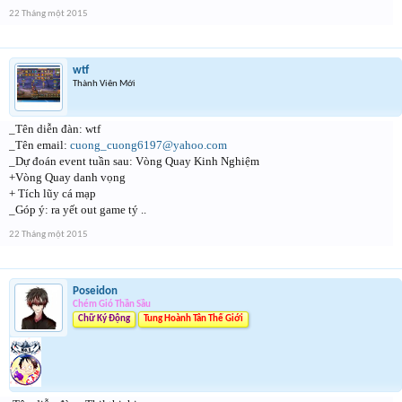
22 Tháng một 2015
wtf
Thành Viên Mới
_Tên diễn đàn: wtf
_Tên email:
cuong_cuong6197@yahoo.com
_Dự đoán event tuần sau: Vòng Quay Kinh Nghiệm
+Vòng Quay danh vọng
+ Tích lũy cá mạp
_Góp ý: ra yết out game tý ..
22 Tháng một 2015
Poseidon
Chém Gió Thần Sầu
Chữ Ký Động
Tung Hoành Tân Thế Giới