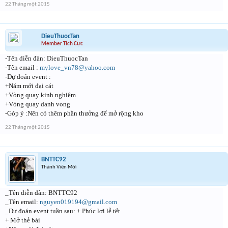
22 Tháng một 2015
DieuThuocTan
Member Tích Cực
-Tên diễn đàn: DieuThuocTan
-Tên email :
mylove_vn78@yahoo.com
-Dự đoán event :
+Năm mới đại cát
+Vòng quay kinh nghiệm
+Vòng quay danh vong
-Góp ý :Nên có thêm phần thưởng để mở rộng kho
22 Tháng một 2015
BNTTC92
Thành Viên Mới
_Tên diễn đàn: BNTTC92
_Tên email:
nguyen019194@gmail.com
_Dự đoán event tuần sau: + Phúc lợi lễ tết
+ Mở thẻ bài