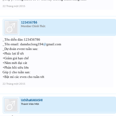
22 Tháng một 2015
123456786
Member Chính Thức
_Tên diễn đàn:123456786
_Tên email: damduclong194
@
gmail.com
_Dự đoán event tuần sau:
+Phúc lợi lễ tết
+Giảm giá hạn chế
+Năm mới đại cát
+Phản hồi siêu lớn
Góp ý cho tuần san:
+Bật mí các even cho tuần tới
22 Tháng một 2015
UchihaKAKASHI
Thành Viên Mới