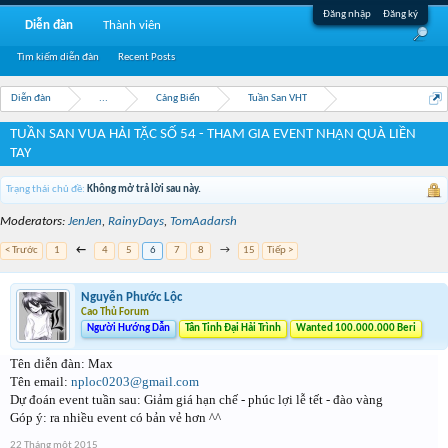
Đăng nhập
Đăng ký
Diễn đàn
Thành viên
Tìm kiếm diễn đàn
Recent Posts
Diễn đàn
...
Cảng Biển
Tuần San VHT
TUẦN SAN VUA HẢI TẶC SỐ 54 - THAM GIA EVENT NHẬN QUÀ LIỀN
TAY
Trạng thái chủ đề:
Không mở trả lời sau này.
Moderators:
JenJen
,
RainyDays
,
TomAadarsh
< Trước
1
←
4
5
6
7
8
→
15
Tiếp >
Nguyễn Phước Lộc
Cao Thủ Forum
Người Hướng Dẫn
Tân Tinh Đại Hải Trình
Wanted 100.000.000 Beri
Tên diễn đàn: Max
Tên email:
n
ploc0203@gmail.com
Dự đoán event tuần sau: Giảm giá hạn chế - phúc lợi lễ tết - đào vàng
Góp ý: ra nhiều event có bản vẻ hơn ^^
22 Tháng một 2015