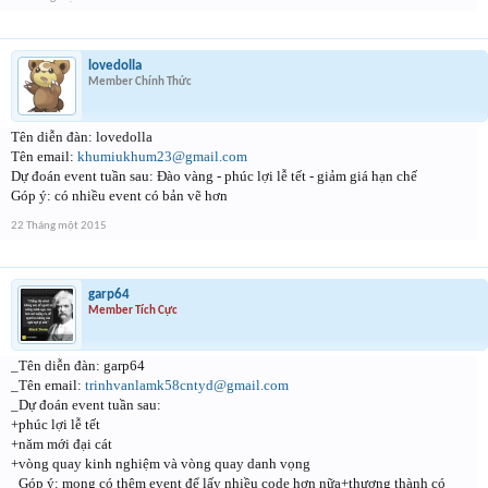
lovedolla
Member Chính Thức
Tên diễn đàn: lovedolla
Tên email:
khumiukhum23@gmail.com
Dự đoán event tuần sau: Đào vàng - phúc lợi lễ tết - giảm giá hạn chế
Góp ý: có nhiều event có bản vẽ hơn
22 Tháng một 2015
garp64
Member Tích Cực
_Tên diễn đàn: garp64
_Tên email:
trinhvanlamk58cntyd@gmail.com
_Dự đoán event tuần sau:
+phúc lợi lễ tết
+năm mới đại cát
+vòng quay kinh nghiệm và vòng quay danh vọng
_Góp ý: mong có thêm event để lấy nhiều code hơn nữa+thương thành có