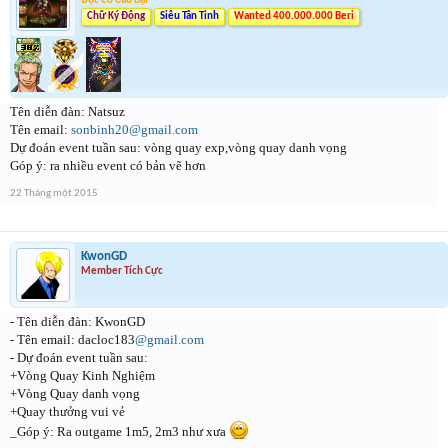
Độc Cô Cầu Bại
Chữ Ký Động
Siêu Tân Tinh
Wanted 400.000.000 Beri
Tên diễn đàn: Natsuz
Tên email:
sonbinh20
@gmail.com
Dự đoán event tuần sau: vòng quay exp,vòng quay danh vọng
Góp ý: ra nhiều event có bản vẽ hơn
22 Tháng một 2015
KwonGD
Member Tích Cực
- Tên diễn đàn: KwonGD
- Tên email: dacloc183
@gmail.com
- Dự đoán event tuần sau:
+Vòng Quay Kinh Nghiệm
+Vòng Quay danh vọng
+Quay thưởng vui vẻ
_Góp ý: Ra outgame 1m5, 2m3 như xưa