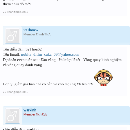
thêm nhìu đồ mới
22 Tháng một 2015
S2ThoaS2
Member Chính Thức
Tên diễn đàn: S2ThoaS2
Tên Email:
nobita_ditim_xuka_09@yahoo.com
Dự đoán even tuần sau: Đào vàng - Phúc lợi lễ tết - Vòng quay kinh nghiệm
và vòng quay danh vọng
Góp ý: giảm giá hạn chế có bản vẽ cho mọi người lên đời
22 Tháng một 2015
warkinh
Member Tích Cực
-Tên diễn đàn: warkinh