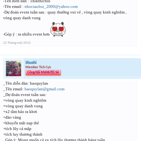
-Tên diễn đàn : Thikthichiu
-Tên email :
nhocsaoloz_2000@yahoo.com
-Dự đoán event tuần sau : quay thưởng vui vẻ , vòng quay kinh nghiệm ,
vòng quay danh vọng
-Góp ý : ra nhiều event hơn
22 Tháng một 2015
Shushi
Member Tích Cực
Công Hội MANUTD.S4
_Tên diễn đàn: baoquylan
_Tên email:
b
aoquylan@gmail.com
_Dự đoán event tuần sau:
+vòng quay kinh nghiệm
+vòng quay danh vọng
+x2 tầm bảo ra khơi
+đào vàng
+khuyến mãi nạp thẻ
+tích lũy cá mập
+tích luy thương thành
_Góp ý: Mong muốn có ev tích lũy thương thành hàng tuần