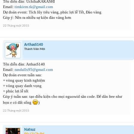
Tên diễn đàn: UchihaKAKASHI
Email:
timkiem.tk@gmail.com
Dự đoán event: Tích lũy tiêu vàng, phúc lợi lễ Tết, Đào vàng
Góp ý: Nên ra nhiều sự kiện đào vàng hơn
22 Tháng một 2015
ArthasS140
Thành Viên Mới
Tên diễn đàn: ArthasS140
Email:
randallx95@gmail.com
Dự đoán event tuần sau:
+ vòng quay kinh nghiệm
+ vòng quay danh vọng
+ phúc lợi lễ tết
Góp ý tuần san: tạo điều kiện cho mọi nguowid săn code. Để dân free như
bọn e có đất sống
)
22 Tháng một 2015
Natsuz