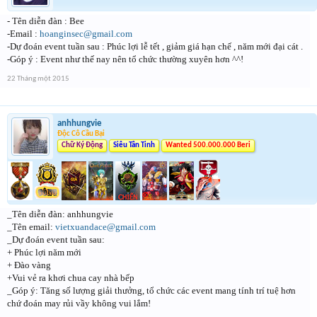
- Tên diễn đàn : Bee
-Email :
hoanginsec@gmail.com
-Dự đoán event tuần sau : Phúc lợi lễ tết , giảm giá hạn chế , năm mới đại cát .
-Góp ý : Event như thế nay nên tổ chức thường xuyên hơn ^^!
22 Tháng một 2015
anhhungvie
Độc Cô Cầu Bại
Chữ Ký Động
Siêu Tân Tinh
Wanted 500.000.000 Beri
_Tên diễn đàn: anhhungvie
_Tên email:
vietxuandace@gmail.com
_Dự đoán event tuần sau:
+ Phúc lợi năm mới
+ Đào vàng
+Vui vẻ ra khơi chua cay nhà bếp
_Góp ý: Tăng số lượng giải thưởng, tổ chức các event mang tính trí tuệ hơn
chứ đoán may rủi vầy không vui lắm!