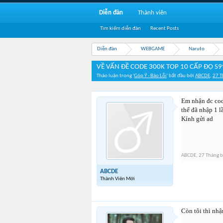
Diễn đàn
Thành viên
Tìm kiếm diễn đàn
Recent Posts
Diễn đàn
WEBGAME
Naruto
VỀ VẤN ĐỀ CODE 300K TOP 10 CẤP ĐỌ S9
Thảo luận trong '
Góp Ý - Báo Lỗi
' bắt đầu bởi
ABCDE
,
27 T
Em nhận đc code
thể đã nhập 1 
Kính gửi ad
ABCDE
,
27 Tháng 
ABCDE
Thành Viên Mới
Còn tôi thì nh