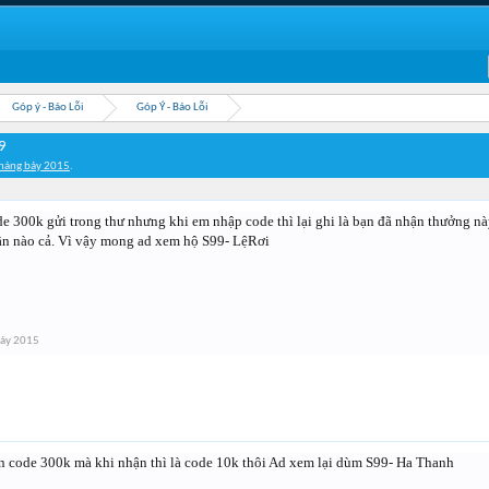
Góp ý - Báo Lỗi
Góp Ý - Báo Lỗi
9
háng bảy 2015
.
 300k gửi trong thư nhưng khi em nhập code thì lại ghi là bạn đã nhận thưởng này 
lần nào cả. Vì vậy mong ad xem hộ S99- LệRơi
bảy 2015
ận code 300k mà khi nhận thì là code 10k thôi Ad xem lại dùm S99- Ha Thanh