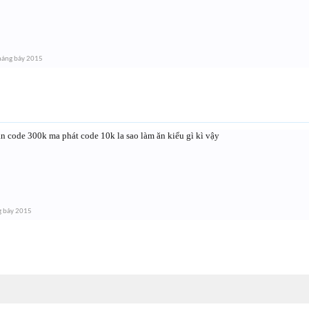
háng bảy 2015
n code 300k ma phát code 10k la sao làm ăn kiểu gì kì vậy
g bảy 2015