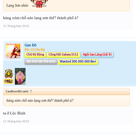
Lạng Sơn nhóe
hàng xóm chỗ nào lạng sơn thế? thành phố à?
11 Tháng tám 2015
Gao Đỏ
Độc Cô Cầu Bại
Chữ Ký Động
Công Hội Galaxy.S152
Ngôi Sao Làng Giải Trí
Tân Tinh Tân Thế Giới
Wanted 300.000.000 Beri
CauBuon86 said:
↑
hàng xóm chỗ nào lạng sơn thế? thành phố à?
ta ở Lộc Bình
11 Tháng tám 2015