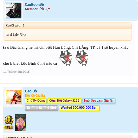
CauBuon86
Member Tích Cực
KenCt said:
↑
ta ở Lộc Bình
ta ở Bắc Giang nè mà chỉ biết Hữu Lũng, Chi LĂng, TP, và 1 số huyện khác
chứ k biết Lộc Bình ở mé nào cả
11 Tháng tám 2015
Gao Đỏ
Độc Cô Cầu Bại
Chữ Ký Động
Công Hội Galaxy.S152
Ngôi Sao Làng Giải Trí
Tân Tinh Tân Thế Giới
Wanted 300.000.000 Beri