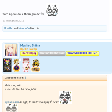
năm ngoái đã k tham gia đc rồi.
11 Tháng tám 2015
Hoaithu
and
Nicotin86
like this.
Mashiro Shiina
Độc Cô Cầu Bại
Chữ Ký Động
Tân Tinh Tân Thế Giới
Wanted 300.000.000 Beri
CauBuon86 said:
↑
thôi xong rồi.
Hôm đó làm bù để nghĩ lễ
@nuns2koi
đề nghị tổ chức vào ngày lễ đc k?