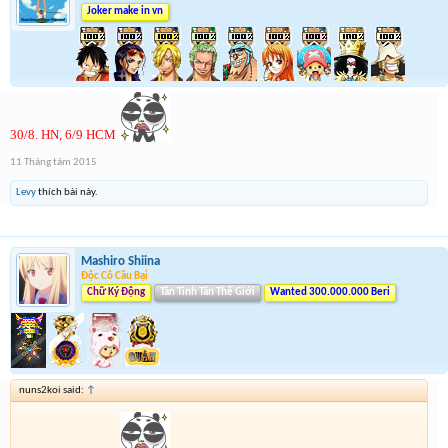
Joker make in vn
30/8. HN, 6/9 HCM
11 Tháng tám 2015
Levy
thích bài này.
Mashiro Shiina
Độc Cô Cầu Bại
Chữ Ký Động
Tân Tinh Tân Thế Giới
Wanted 300.000.000 Beri
nuns2koi said:
↑