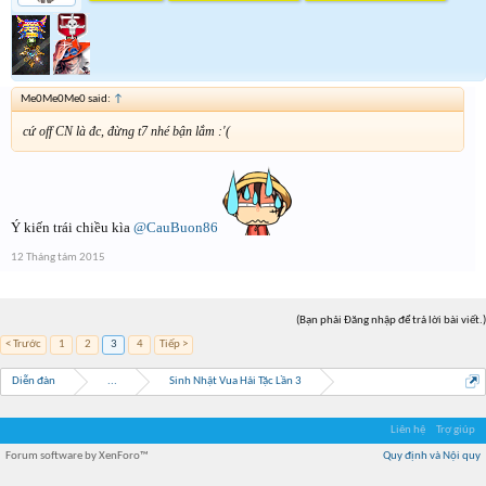
Me0Me0Me0 said:
↑
cứ off CN là đc, đừng t7 nhé bận lắm :'(
Ý kiến trái chiều kìa
@CauBuon86
12 Tháng tám 2015
(Bạn phải Đăng nhập để trả lời bài viết.)
< Trước
1
2
3
4
Tiếp >
Diễn đàn
...
Sinh Nhật Vua Hải Tặc Lần 3
Liên hệ
Trợ giúp
Forum software by XenForo™
Quy định và Nội quy