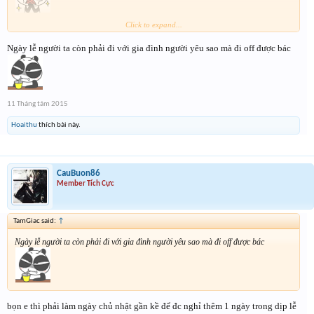
Click to expand...
Ngày lễ người ta còn phải đi với gia đình người yêu sao mà đi off được bác
năm ngoái đã k tham gia đc rồi.
11 Tháng tám 2015
Hoaithu
thích bài này.
CauBuon86
Member Tích Cực
TamGiac said:
↑
Ngày lễ người ta còn phải đi với gia đình người yêu sao mà đi off được bác
bọn e thì phải làm ngày chủ nhật gần kề để đc nghỉ thêm 1 ngày trong dịp lễ