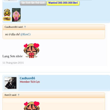
Tân Tinh Tân Thế Giới
Wanted 300.000.000 Beri
CauBuon86 said:
↑
mi ở đâu thế
@KenCt
Lạng Sơn nhóe
11 Tháng tám 2015
CauBuon86
Member Tích Cực
KenCt said:
↑