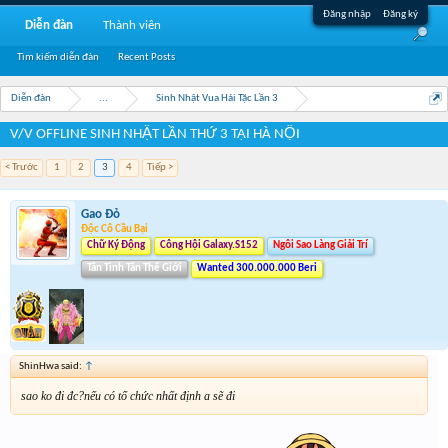
Đăng nhập
Đăng ký
Diễn đàn
Thành viên
Tìm kiếm diễn đàn
Recent Posts
Diễn đàn
...
Sinh Nhật Vua Hải Tặc Lần 3
V/V OFFLINE SINH NHẬT LẦN THỨ 3 TẠI HÀ NỘI
< Trước
1
2
3
4
Tiếp >
Gao Đỏ
Độc Cô Cầu Bại
Chữ Ký Động
Công Hội Galaxy.S152
Ngôi Sao Làng Giải Trí
Tân Tinh Tân Thế Giới
Wanted 300.000.000 Beri
ShinHwa said:
↑
sao ko đi đc?nếu có tổ chức nhất định a sẽ đi