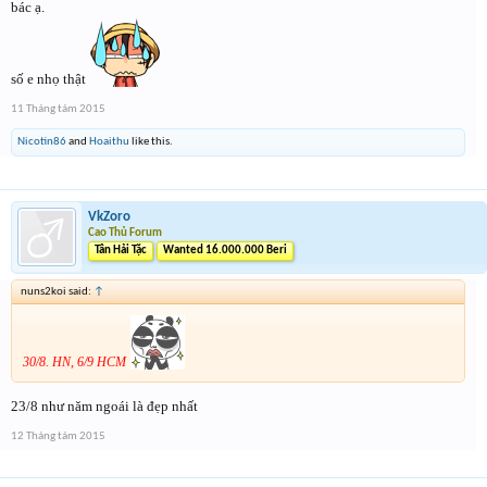
bác ạ.
số e nhọ thật
11 Tháng tám 2015
Nicotin86
and
Hoaithu
like this.
VkZoro
Cao Thủ Forum
Tân Hải Tặc
Wanted 16.000.000 Beri
nuns2koi said:
↑
30/8. HN, 6/9 HCM
23/8 như năm ngoái là đẹp nhất
12 Tháng tám 2015