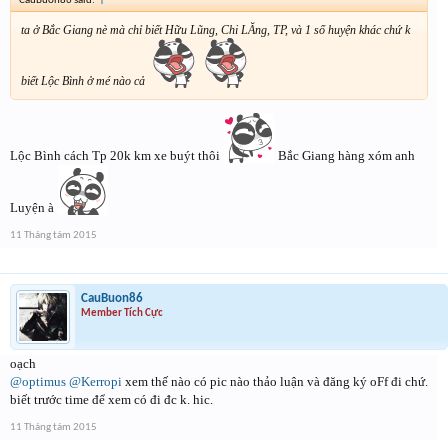
CauBuon86 said:
↑
ta ở Bắc Giang nè mà chỉ biết Hữu Lũng, Chi LĂng, TP, và 1 số huyện khác chứ k
biết Lộc Bình ở mé nào cả
Lộc Bình cách Tp 20k km xe buýt thôi
Bắc Giang hàng xóm anh
Luyện à
11 Tháng tám 2015
CauBuon86
Member Tích Cực
oạch
@optimus
@Kerropi
xem thế nào có pic nào thảo luận và đăng ký oFf đi chứ.
biết trước time để xem có đi đc k. hic.
11 Tháng tám 2015