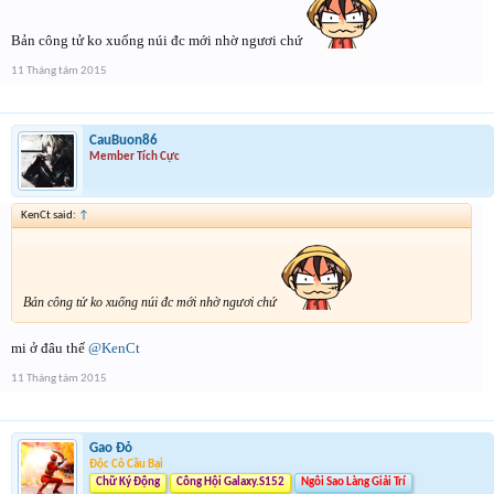
Bản công tử ko xuống núi đc mới nhờ ngươi chứ
11 Tháng tám 2015
CauBuon86
Member Tích Cực
KenCt said:
↑
Bản công tử ko xuống núi đc mới nhờ ngươi chứ
mi ở đâu thế
@KenCt
11 Tháng tám 2015
Gao Đỏ
Độc Cô Cầu Bại
Chữ Ký Động
Công Hội Galaxy.S152
Ngôi Sao Làng Giải Trí