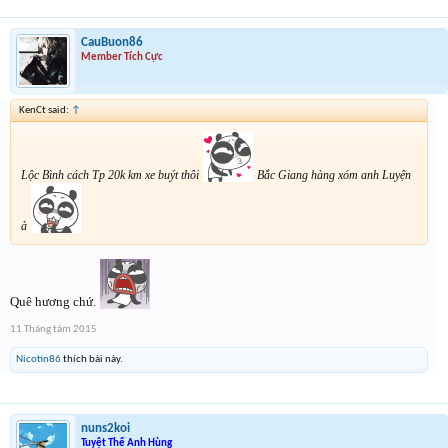
CauBuon86
Member Tích Cực
KenCt said:
↑
Lộc Bình cách Tp 20k km xe buýt thôi
Bắc Giang hàng xóm anh Luyện
à
Quê hương chứ.
11 Tháng tám 2015
Nicotin86
thích bài này.
nuns2koi
Tuyệt Thế Anh Hùng