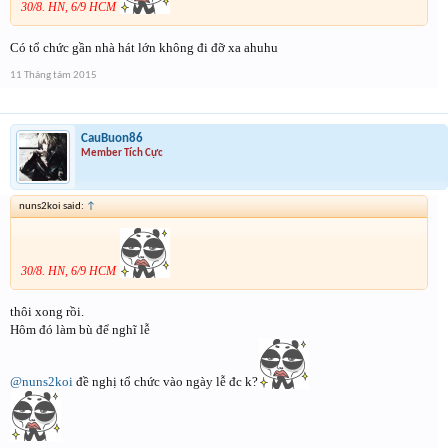
30/8. HN, 6/9 HCM
Có tổ chức gần nhà hát lớn không đi đỡ xa ahuhu
11 Tháng tám 2015
CauBuon86
Member Tích Cực
nuns2koi said:
↑
30/8. HN, 6/9 HCM
thôi xong rồi.
Hôm đó làm bù để nghĩ lễ
@nuns2koi
đề nghị tổ chức vào ngày lễ đc k?