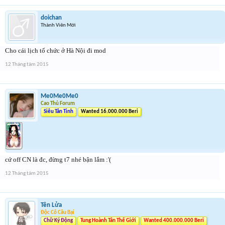
doichan
Thành Viên Mới
Cho cái lịch tổ chức ở Hà Nội đi mod
12 Tháng tám 2015
Me0Me0Me0
Cao Thủ Forum
Siêu Tân Tinh
Wanted 16.000.000 Beri
cứ off CN là đc, đừng t7 nhé bận lắm :'(
12 Tháng tám 2015
Tên Lửa
Độc Cô Cầu Bại
Chữ Ký Động
Tung Hoành Tân Thế Giới
Wanted 400.000.000 Beri