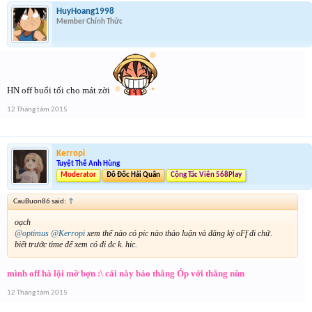
HuyHoang1998
Member Chính Thức
HN off buổi tối cho mát zời
12 Tháng tám 2015
Kerropi
Tuyệt Thế Anh Hùng
Moderator
Đô Đốc Hải Quân
Cộng Tác Viên 568Play
CauBuon86 said:
↑
oạch
@optimus
@Kerropi
xem thế nào có pic nào thảo luận và đăng ký oFf đi chứ.
biết trước time để xem có đi đc k. hic.
mình off hà lội mờ bợn :\ cái này bảo thằng Óp với thằng nùn
12 Tháng tám 2015