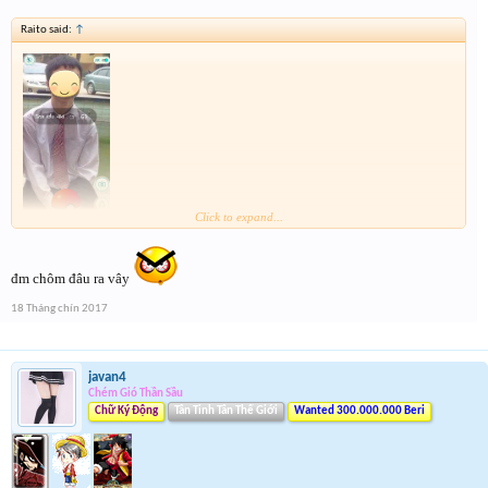
Raito said:
↑
Click to expand...
Chào
đm chôm đâu ra vây
18 Tháng chín 2017
javan4
Chém Gió Thần Sầu
Chữ Ký Động
Tân Tinh Tân Thế Giới
Wanted 300.000.000 Beri