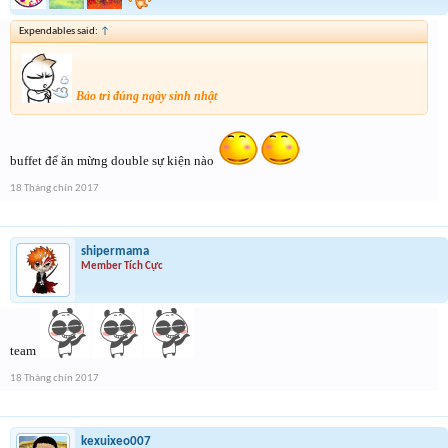
Expendables said:
↑
Bảo trì đúng ngày sinh nhật
buffet để ăn mừng double sự kiện nào
18 Tháng chín 2017
shipermama
Member Tích Cực
team
18 Tháng chín 2017
kexuixeo007