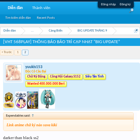
Đăng nhập
Đăng ký
Diễn đàn
Thành viên
Tìm kiếm diễn đàn
Recent Posts
Diễn đàn
...
Cảng Biển
BIG UPDATE THÁNG 9
[VHT 568PLAY] THÔNG BÁO BẢO TRÌ CẬP NHẬT “BIG UPDATE”
< Trước
1
2
yuukis153
Độc Cô Cầu Bại
Chữ Ký Động
Công Hội Galaxy.S152
Siêu Tân Tinh
Wanted 400.000.000 Beri
Expendables said:
↑
Link anime chữ ký nào suva kiki
darker than black ss2