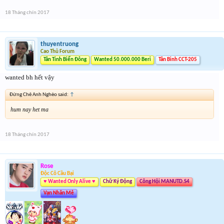
18 Tháng chín 2017
thuyentruong
Cao Thủ Forum
Tân Tinh Biển Đông
Wanted 50.000.000 Beri
Tân Binh CCT-205
wanted bh hết vậy
Đừng Chê Anh Nghèo said:
↑
hum nay het ma
18 Tháng chín 2017
Rose
Độc Cô Cầu Bại
♥ Wanted Only Alive ♥
Chữ Ký Động
Công Hội MANUTD.S4
Vạn Nhân Mê