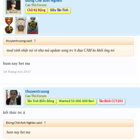
Đừng Chê Anh Nghèo
Cao Thủ Forum
Chữ Ký Động
Siêu Tân Tinh
thuyentruong said:
↑
mod sinh nhật vui vẻ nha mà update xong trc h đua CAM ko khối ông toi
hum nay het ma
18 Tháng chín 2017
thuyentruong
Cao Thủ Forum
Tân Tinh Biển Đông
Wanted 50.000.000 Beri
Tân Binh CCT-205
kết thúc trc á
Đừng Chê Anh Nghèo said:
↑
hum nay het ma