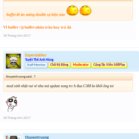
buffet để ăn mừng double sự kiện nào
Vl buffet =)) buffet nhân trần hay trà đá
18 Tháng chín 2017
Expendables
Tuyệt Thế Anh Hùng
Staff Member
Chữ Ký Động
Moderator
Cộng Tác Viên 568Play
thuyentruong said:
↑
mod sinh nhật vui vẻ nha mà update xong trc h đua CAM ko khối ông toi
18 Tháng chín 2017
thuyentruong