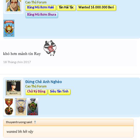
Cao Thủ Forum
Băng Mũ Rơm Haki
Tân Hải Tặc
Wanted 16.000.000 Beri
Băng Mũ Rơm Shura
khó hơn mảnh tín Ray
18 Tháng chín 2017
Đừng Chê Anh Nghèo
Cao Thủ Forum
Chữ Ký Động
Siêu Tân Tinh
thuyentruong said:
↑
wanted bh hết vậy