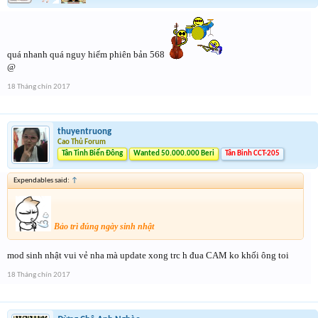
quá nhanh quá nguy hiểm phiên bản 568
@
18 Tháng chín 2017
thuyentruong
Cao Thủ Forum
Tân Tinh Biển Đông
Wanted 50.000.000 Beri
Tân Binh CCT-205
Expendables said:
↑
Bảo trì đúng ngày sinh nhật
mod sinh nhật vui vẻ nha mà update xong trc h đua CAM ko khối ông toi
18 Tháng chín 2017