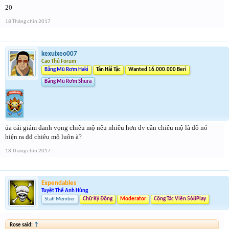
20
18 Tháng chín 2017
kexuixeo007
Cao Thủ Forum
Băng Mũ Rơm Haki
Tân Hải Tặc
Wanted 16.000.000 Beri
Băng Mũ Rơm Shura
ủa cái giảm danh vọng chiêu mộ nếu nhiều hơn dv cần chiêu mộ là dô nó
hiện ra đđ chiêu mộ luôn à?
18 Tháng chín 2017
Expendables
Tuyệt Thế Anh Hùng
Staff Member
Chữ Ký Động
Moderator
Cộng Tác Viên 568Play
Rose said:
↑