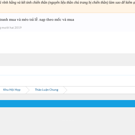
 vĩnh hằng và kết tinh chiến thần (nguyên liệu thần chú trang bị chiến thần) làm sao để kiếm ạ
tranh mua và mèo trả lễ. nạp theo mốc và mua
g mười hai 2019
Khu Hội Họp
Thảo Luận Chung
Địa điểm món ngon
Địa điểm nhà hàng
Quán cafe kem
Trung tâm mua sắm