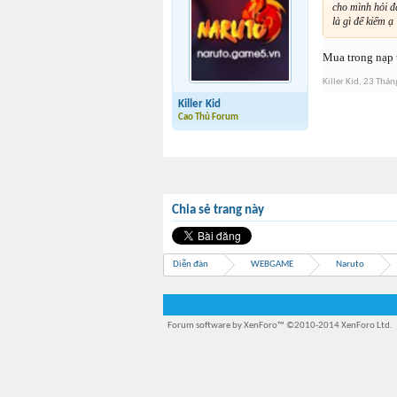
cho mình hỏi đá
là gì để kiếm ạ
Mua trong nạp 
Killer Kid
,
23 Thán
Killer Kid
Cao Thủ Forum
Chia sẻ trang này
Diễn đàn
WEBGAME
Naruto
Forum software by XenForo™
©2010-2014 XenForo Ltd.