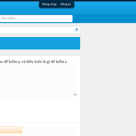
Đăng nhập
Đăng ký
o để kiếm ạ, và điều kiện là gì để kiếm ạ
#1