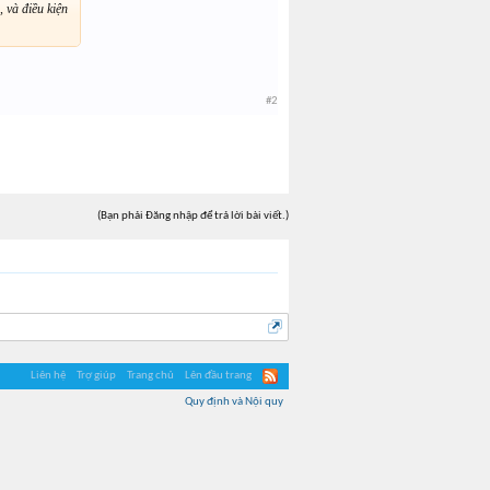
, và điều kiện
#2
(Bạn phải Đăng nhập để trả lời bài viết.)
Liên hệ
Trợ giúp
Trang chủ
Lên đầu trang
Quy định và Nội quy