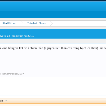
Khu Hội Họp
Thảo Luận Chung
lydth
,
22 Tháng mười hai 2019
.
 vĩnh hằng và kết tinh chiến thần (nguyên liệu thần chú trang bị chiến thần) làm sa
2 Tháng mười hai 2019
aid:
↑