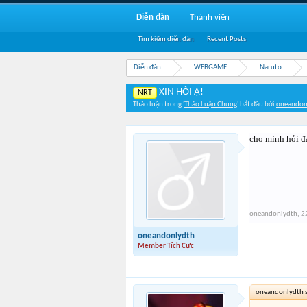
Diễn đàn
Thành viên
Tìm kiếm diễn đàn
Recent Posts
Diễn đàn
WEBGAME
Naruto
XIN HỎI Ạ!
NRT
Thảo luận trong '
Thảo Luận Chung
' bắt đầu bởi
oneandon
cho mình hỏi đá
oneandonlydth
,
2
oneandonlydth
Member Tích Cực
oneandonlydth s