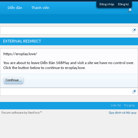
Đăng nhập
Đăng ký
Diễn đàn
Thành viên
EXTERNAL REDIRECT
https://eroplay.love/
You are about to leave Diễn Đàn 568Play and visit a site we have no control over.
Click the button below to continue to eroplay.love.
Continue...
Liên hệ
Trợ giúp
Forum software by XenForo™
Quy định và Nội quy
Địa điểm món ngon
Địa điểm nhà hàng
Quán cafe kem
Trung tâm mua sắm