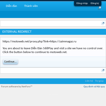
Đăng nhập
Đăng ký
Diễn đàn
Thành viên
EXTERNAL REDIRECT
https://motoweb.net/proxy.php?link=https://zaimmagaz.ru
You are about to leave Diễn Đàn 568Play and visit a site we have no control over.
Click the button below to continue to motoweb.net.
Continue...
Liên hệ
Trợ giúp
Forum software by XenForo™
Quy định và Nội quy
Địa điểm món ngon
Địa điểm nhà hàng
Quán cafe kem
Trung tâm mua sắm