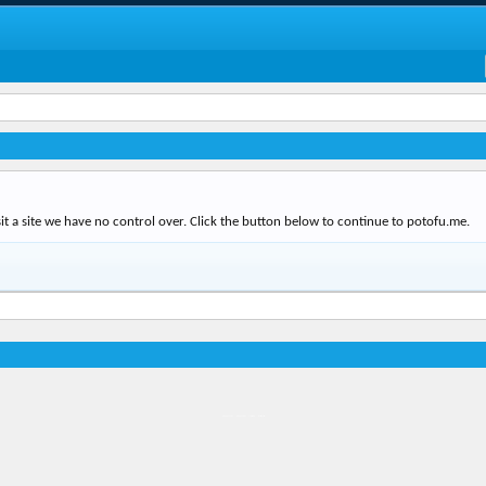
it a site we have no control over. Click the button below to continue to potofu.me.
Địa điểm món ngon
Địa điểm nhà hàng
Quán cafe kem
Trung tâm mua sắm