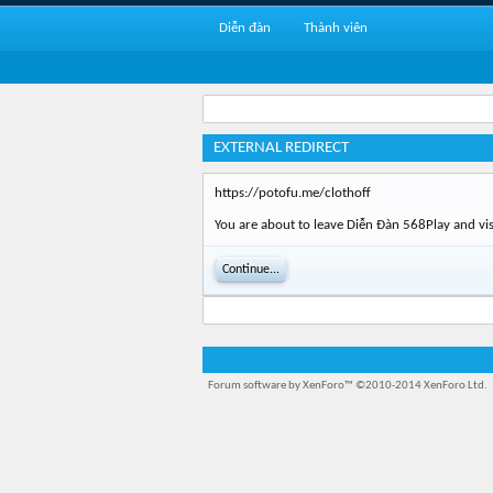
Diễn đàn
Thành viên
EXTERNAL REDIRECT
https://potofu.me/clothoff
You are about to leave Diễn Đàn 568Play and vis
Continue...
Forum software by XenForo™
©2010-2014 XenForo Ltd.