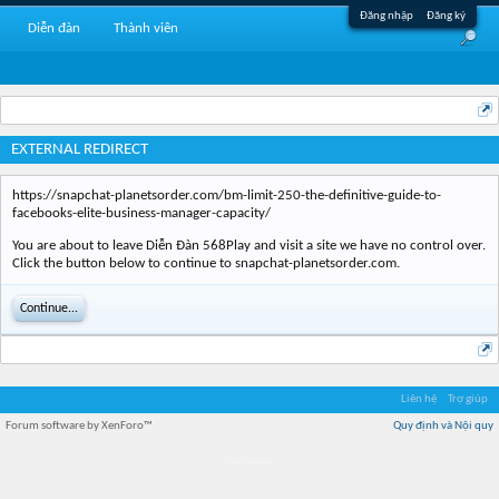
Đăng nhập
Đăng ký
Diễn đàn
Thành viên
EXTERNAL REDIRECT
https://snapchat-planetsorder.com/bm-limit-250-the-definitive-guide-to-
facebooks-elite-business-manager-capacity/
You are about to leave Diễn Đàn 568Play and visit a site we have no control over.
Click the button below to continue to snapchat-planetsorder.com.
Continue...
Liên hệ
Trợ giúp
Forum software by XenForo™
Quy định và Nội quy
Địa điểm món ngon
Địa điểm nhà hàng
Quán cafe kem
Trung tâm mua sắm