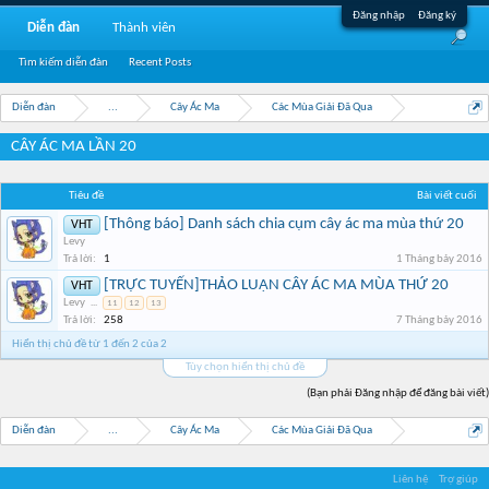
Đăng nhập
Đăng ký
Diễn đàn
Thành viên
Tìm kiếm diễn đàn
Recent Posts
Diễn đàn
...
Cây Ác Ma
Các Mùa Giải Đã Qua
CÂY ÁC MA LẦN 20
Tiêu đề
Bài viết cuối
[Thông báo] Danh sách chia cụm cây ác ma mùa thứ 20
VHT
Levy
Trả lời:
1
1 Tháng bảy 2016
[TRỰC TUYẾN]THẢO LUẬN CÂY ÁC MA MÙA THỨ 20
VHT
Levy
...
11
12
13
Trả lời:
258
7 Tháng bảy 2016
Hiển thị chủ đề từ 1 đến 2 của 2
Tùy chọn hiển thị chủ đề
(Bạn phải Đăng nhập để đăng bài viết)
Diễn đàn
...
Cây Ác Ma
Các Mùa Giải Đã Qua
Liên hệ
Trợ giúp