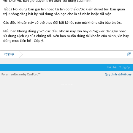
với Dịch vụ. Bạn giữ quyền trên toàn Nội dung của mình.
Tất cả Nội dung bạn gửi lên hoặc tải lên có thể được kiểm duyệt bởi Ban quản
trị. Không đăng bất ký Nội dung nào bạn cho là cá nhân hoặc tối mật.
Các điều khoản này có thể thay đổi bất kỳ lúc nào mà không cần báo trước.
Nếu bạn không đồng ý với các điều khoản này, xin hãy dừng việc đăng ký hoặc
sử dụng Dịch vụ của chúng tôi. Nếu bạn muốn đóng tài khoản của mình, xin hãy
dùng mục Liên hệ - Góp ý.
Trợ giúp
Liên hệ
Trợ giúp
Forum software by XenForo™
Quy định và Nội quy
Địa điểm món ngon
Địa điểm nhà hàng
Quán cafe kem
Trung tâm mua sắm