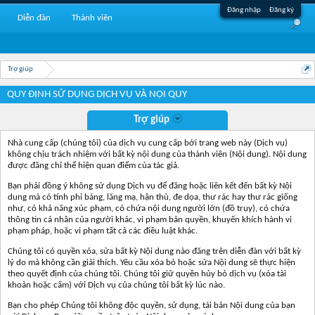
Đăng nhập
Đăng ký
Diễn đàn
Thành viên
Trợ giúp
QUY ĐỊNH SỬ DỤNG DỊCH VỤ VÀ NỘI QUY
Trợ giúp
Nhà cung cấp (chúng tôi) của dịch vụ cung cấp bới trang web này (Dịch vụ)
không chịu trách nhiệm với bất kỳ nội dung của thành viên (Nội dung). Nội dung
được đăng chỉ thể hiện quan điểm của tác giả.
Bạn phải đồng ý không sử dụng Dịch vụ để đăng hoặc liên kết đến bất kỳ Nội
dung mà có tính phỉ báng, lăng mạ, hận thù, đe dọa, thư rác hay thư rác giống
như, có khả năng xúc phạm, có chứa nội dung người lớn (đồ trụy), có chứa
thông tin cá nhân của người khác, vi phạm bản quyền, khuyến khích hành vi
phạm pháp, hoặc vi phạm tất cả các điều luật khác.
Chúng tôi có quyền xóa, sửa bất kỳ Nội dung nào đăng trên diễn đàn với bất kỳ
lý do mà không cần giải thích. Yêu cầu xóa bỏ hoặc sửa Nội dung sẽ thực hiện
theo quyết định của chúng tôi. Chúng tôi giữ quyền hủy bỏ dịch vụ (xóa tài
khoản hoặc cấm) với Dịch vụ của chúng tôi bất kỳ lúc nào.
Bạn cho phép Chúng tôi không độc quyền, sử dụng, tái bản Nội dung của bạn