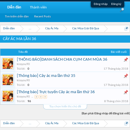
Đăng nhập
Đăng ký
Diễn đàn
Thành viên
Tìm kiếm diễn đàn
Recent Posts
Diễn đàn
...
Cây Ác Ma
Các Mùa Giải Đã Qua
CÂY ÁC MA LẦN 36
Tiêu đề
Bài viết cuối
[THÔNG BÁO]DANH SÁCH CHIA CỤM CAM MÙA 36
kissyou90
Trả lời:
0
17 Tháng bảy 2018
[Thông báo] Cây ác ma lần thứ 35
kissyou90
Trả lời:
0
17 Tháng bảy 2018
[Thông báo] Trực tuyến Cây ác ma lần thứ 36
kissyou90
...
3
4
5
Trả lời:
96
8 Tháng chín 2018
Tùy chọn hiển thị chủ đề
(Bạn phải Đăng nhập để đăng bài viết)
Diễn đàn
...
Cây Ác Ma
Các Mùa Giải Đã Qua