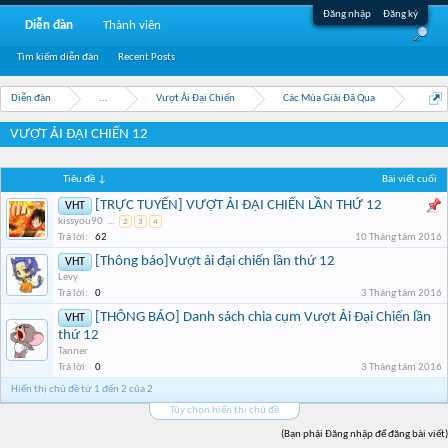
Đăng nhập
Đăng ký
Diễn đàn
Thành viên
Tìm kiếm diễn đàn
Recent Posts
Diễn đàn
...
Vượt Ải Đại Chiến
Các Mùa Giải Đã Qua
VƯỢT ẢI ĐẠI CHIẾN 12
Tiêu đề ↓
Bài viết cuối
[TRỰC TUYẾN] VƯỢT ẢI ĐẠI CHIẾN LẦN THỨ 12
VHT
kissyou90
...
2
3
4
Trả lời:
62
10 Tháng tám 2016
[Thông báo]Vượt ải đại chiến lần thứ 12
VHT
Levy
Trả lời:
0
3 Tháng tám 2016
[THÔNG BÁO] Danh sách chia cụm Vượt Ải Đại Chiến lần
VHT
thứ 12
Tanner
Trả lời:
0
3 Tháng tám 2016
Hiển thị chủ đề từ 1 đến 2 của 2
Tùy chọn hiển thị chủ đề
(Bạn phải Đăng nhập để đăng bài viết)