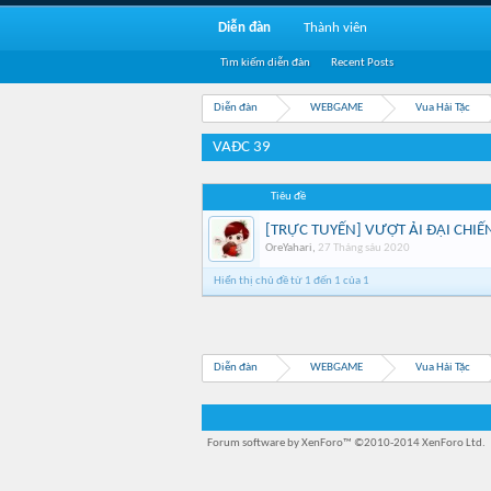
Diễn đàn
Thành viên
Tìm kiếm diễn đàn
Recent Posts
Diễn đàn
WEBGAME
Vua Hải Tặc
VAĐC 39
Tiêu đề
[TRỰC TUYẾN] VƯỢT ẢI ĐẠI CHI
OreYahari
,
27 Tháng sáu 2020
Hiển thị chủ đề từ 1 đến 1 của 1
Diễn đàn
WEBGAME
Vua Hải Tặc
Forum software by XenForo™
©2010-2014 XenForo Ltd.