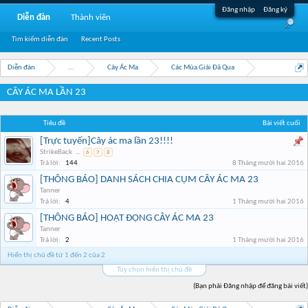
Đăng nhập
Đăng ký
Diễn đàn
Thành viên
Tìm kiếm diễn đàn
Recent Posts
Diễn đàn
...
Cây Ác Ma
Các Mùa Giải Đã Qua
CÂY ÁC MA LẦN 23
Tiêu đề
Bài viết cuối
[Trực tuyến]Cây ác ma lần 23!!!!
StrikeBack
...
6
7
8
Trả lời:
144
8 Tháng mười hai 2016
[THÔNG BÁO] DANH SÁCH CHIA CỤM CÂY ÁC MA 23
Tanner
Trả lời:
4
1 Tháng mười hai 2016
[THÔNG BÁO] HOẠT ĐỘNG CÂY ÁC MA 23
Tanner
Trả lời:
2
1 Tháng mười hai 2016
Hiển thị chủ đề từ 1 đến 2 của 2
Tùy chọn hiển thị chủ đề
(Bạn phải Đăng nhập để đăng bài viết)