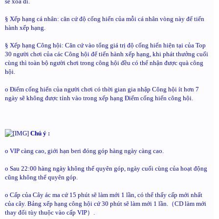
sẽ xóa đi.
§ Xếp hạng cá nhân: căn cứ độ cống hiến của mỗi cá nhân vòng này để tiến
hành xếp hạng.
§ Xếp hạng Công hội: Căn cứ vào tổng giá trị độ cống hiến hiện tại của Top
30 người chơi của các Công hội để tiến hành xếp hạng, khi phát thưởng cuối
cùng thì toàn bộ người chơi trong công hội đều có thể nhận được quà công
hội.
o Điểm cống hiến của người chơi có thời gian gia nhập Công hội ít hơn 7
ngày sẽ không được tính vào trong xếp hạng Điểm cống hiến công hội.
Chú ý :
o VIP càng cao, giới hạn beri đóng góp hàng ngày càng cao.
o Sau 22:00 hàng ngày không thể quyên góp, ngày cuối cùng của hoạt động
cũng không thể quyên góp.
o Cấp của Cây ác ma cứ 15 phút sẽ làm mới 1 lần, có thể thấy cấp mới nhất
của cây. Bảng xếp hạng công hội cứ 30 phút sẽ làm mới 1 lần.（CD làm mới
thay đổi tùy thuộc vào cấp VIP）.