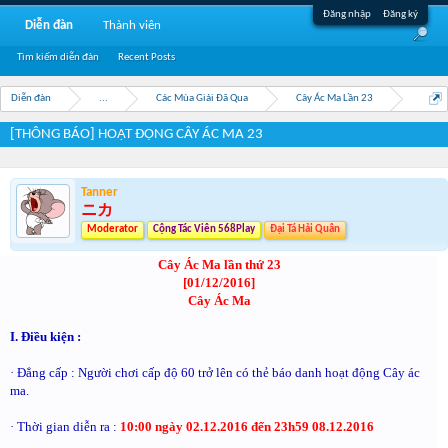
Đăng nhập
Đăng ký
Diễn đàn
Thành viên
Tìm kiếm diễn đàn
Recent Posts
Diễn đàn
...
Các Mùa Giải Đã Qua
Cây Ác Ma Lần 23
[THÔNG BÁO] HOẠT ĐỘNG CÂY ÁC MA 23
Tanner
ニカ
Moderator
Cộng Tác Viên 568Play
Đại Tá Hải Quân
Cây Ác Ma lần thứ 23
[01/12/2016]
Cây Ác Ma
I. Điều kiện :
· Đẳng cấp : Người chơi cấp độ 60 trở lên có thẻ báo danh hoạt động Cây ác
ma.
· Thời gian diễn ra :
10:00 ngày 02.12.2016 đến 23h59 08.12.2016