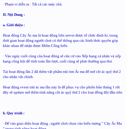
· Phạm vi diễn ra : Tất cả các máy chủ.
II. Nội Dung :
a. Giới thiệu :
Hoạt động Cây Ác ma là hoạt động liên server được tổ chức định kì, trong
thời gian hoạt động người chơi có thể thông qua các hình thức quyên góp
khác nhau để nhận được Điểm Cống hiến.
· Vào ngày cuối cùng của hoạt động sẽ căn cứ vào Xếp hạng cá nhân và xếp
hạng công hội để tính toán lần lượt, cuối cùng sẽ phát thưởng qua thư.
Tại hoạt động lần 2 đã thêm vật phẩm trái tim Ác ma để mở cột ác quỷ thứ 2
cho nhân vật chính.
Hoạt động event trái ác ma lần này là để phục vụ cho phiên bản tháng 1 tới
đây sẽ update mở thêm tính năng cột ác quỷ thứ 2 cho loạt đồng đội đầu tiên
b. Quy trình :
· Để vào giao diện hoạt động , người chơi chọn vào biểu tượng “ Cây Ác Ma
“ trong tính năng hoạt động .