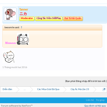
Tanner
ニカ
Moderator
Cộng Tác Viên 568Play
Đại Tá Hải Quân
beosmile said:
↑
Meowww
1 Tháng mười hai 2016
(Bạn phải Đăng nhập để trả lời bài viết.)
Diễn đàn
...
Các Mùa Giải Đã Qua
Cây Ác Ma Lần 23
Liên hệ
Trợ giúp
Forum software by XenForo™
Quy định và Nội quy