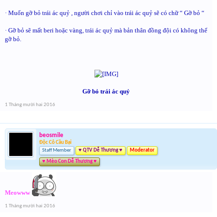
· Muốn gỡ bỏ trái ác quỷ , người chơi chỉ vào trái ác quỷ sẽ có chữ “ Gỡ bỏ “
· Gỡ bỏ sẽ mất beri hoặc vàng, trái ác quỷ mà bản thân đồng đội có không thể
gỡ bỏ.
Gỡ bỏ trái ác quỷ
1 Tháng mười hai 2016
beosmile
Độc Cô Cầu Bại
Staff Member
♥ QTV Dễ Thương ♥
Moderator
♥ Mèo Con Dễ Thương ♥
Meowww
1 Tháng mười hai 2016