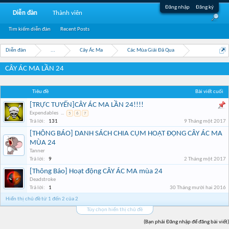
Đăng nhập
Đăng ký
Diễn đàn
Thành viên
Tìm kiếm diễn đàn
Recent Posts
Diễn đàn
...
Cây Ác Ma
Các Mùa Giải Đã Qua
CÂY ÁC MA LẦN 24
Tiêu đề
Bài viết cuối
[TRỰC TUYẾN]CÂY ÁC MA LẦN 24!!!!
Expendables
...
5
6
7
Trả lời:
131
9 Tháng một 2017
[THÔNG BÁO] DANH SÁCH CHIA CỤM HOẠT ĐỘNG CÂY ÁC MA
MÙA 24
Tanner
Trả lời:
9
2 Tháng một 2017
[Thông Báo] Hoạt động CÂY ÁC MA mùa 24
Deadstroke
Trả lời:
1
30 Tháng mười hai 2016
Hiển thị chủ đề từ 1 đến 2 của 2
Tùy chọn hiển thị chủ đề
(Bạn phải Đăng nhập để đăng bài viết)