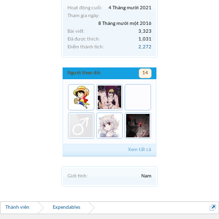
Hoạt động cuối:
4 Tháng mười 2021
Tham gia ngày:
8 Tháng mười một 2016
Bài viết:
3,323
Đã được thích:
1,031
Điểm thành tích:
2,272
Người theo dõi
14
Xem tất cả
Giới tính:
Nam
Thành viên
Expendables