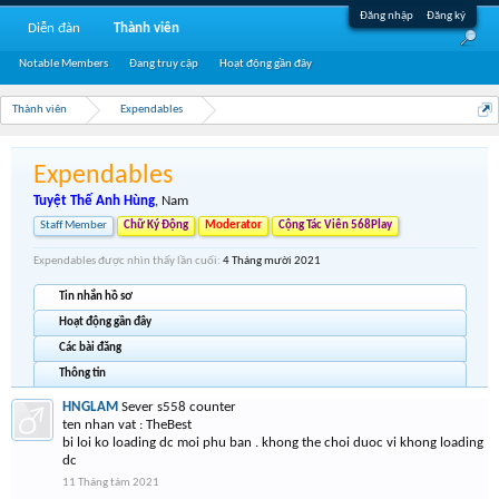
Đăng nhập
Đăng ký
Diễn đàn
Thành viên
Notable Members
Đang truy cập
Hoạt động gần đây
Thành viên
Expendables
Expendables
Tuyệt Thế Anh Hùng
, Nam
Staff Member
Chữ Ký Động
Moderator
Cộng Tác Viên 568Play
Expendables được nhìn thấy lần cuối:
4 Tháng mười 2021
Tin nhắn hồ sơ
Hoạt động gần đây
Các bài đăng
Thông tin
HNGLAM
Sever s558 counter
ten nhan vat : TheBest
bi loi ko loading dc moi phu ban . khong the choi duoc vi khong loading
dc
11 Tháng tám 2021