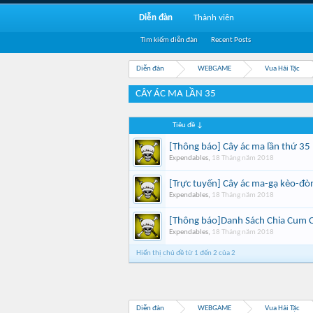
Diễn đàn
Thành viên
Tìm kiếm diễn đàn
Recent Posts
Diễn đàn
WEBGAME
Vua Hải Tặc
CÂY ÁC MA LẦN 35
Tiêu đề ↓
[Thông báo] Cây ác ma lần thứ 35
Expendables
,
18 Tháng năm 2018
[Trực tuyến] Cây ác ma-gạ kèo-đòn
Expendables
,
18 Tháng năm 2018
[Thông báo]Danh Sách Chia Cum 
Expendables
,
18 Tháng năm 2018
Hiển thị chủ đề từ 1 đến 2 của 2
Diễn đàn
WEBGAME
Vua Hải Tặc