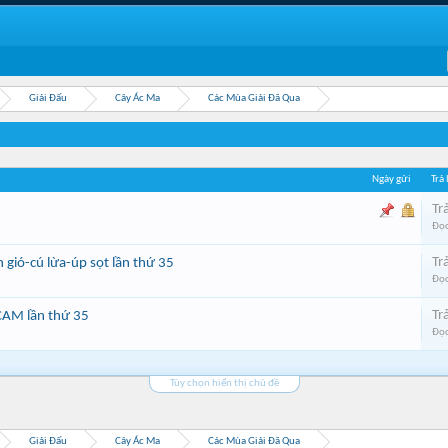
Giải Đấu
Cây Ác Ma
Các Mùa Giải Đã Qua
Ngày gửi
Trả 
Trả
Đọc
Trả
 gió-cú lừa-úp sọt lần thứ 35
Đọc
Trả
CAM lần thứ 35
Đọc
Tùy chọn hiển thị chủ đề
Giải Đấu
Cây Ác Ma
Các Mùa Giải Đã Qua