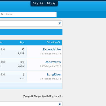
Đăng nhập
Đăng ký
lời
Đọc
Bài viết cuối
 lời:
0
Expendables
:
11,592
18 Tháng năm 2018
 lời:
51
asdqweqw
:
5,053
25 Tháng năm 2018
 lời:
1
LongRiver
:
726
18 Tháng năm 2018
(Bạn phải Đăng nhập để đăng bài viết)