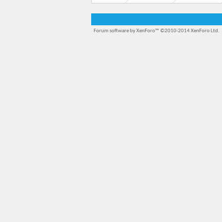
Forum software by XenForo™
©2010-2014 XenForo Ltd.