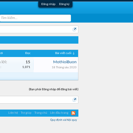
Đăng nhập
Đăng ký
lời
Đọc
Bài viết cuối ↓
 lời:
15
MotNoiBuon
:
1,071
18 Tháng sáu 2020
(Bạn phải Đăng nhập để đăng bài viết)
Liên hệ
Trợ giúp
Trang chủ
Lên đầu trang
Quy định và Nội quy