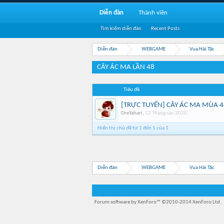
Diễn đàn
Thành viên
Tìm kiếm diễn đàn
Recent Posts
Diễn đàn
WEBGAME
Vua Hải Tặc
CÂY ÁC MA LẦN 48
Tiêu đề
[TRỰC TUYẾN] CÂY ÁC MA MÙA 4
OreYahari
,
13 Tháng sáu 2020
Hiển thị chủ đề từ 1 đến 1 của 1
Diễn đàn
WEBGAME
Vua Hải Tặc
Forum software by XenForo™
©2010-2014 XenForo Ltd.