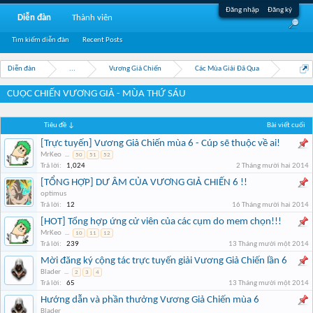
Đăng nhập
Đăng ký
Diễn đàn
Thành viên
Tìm kiếm diễn đàn
Recent Posts
Diễn đàn
...
Vương Giả Chiến
Các Mùa Giải Đã Qua
CUỘC CHIẾN VƯƠNG GIẢ - MÙA THỨ SÁU
Tiêu đề ↓
Bài viết cuối
[Trực tuyến] Vương Giả Chiến mùa 6 - Cúp sẽ thuộc về ai!
MrKeo
...
50
51
52
Trả lời:
1,024
2 Tháng mười hai 2014
[TỔNG HỢP] DƯ ÂM CỦA VƯƠNG GIẢ CHIẾN 6 !!
optimus
Trả lời:
12
16 Tháng mười hai 2014
[HOT] Tổng hợp ứng cử viên của các cụm do mem chọn!!!
MrKeo
...
10
11
12
Trả lời:
239
13 Tháng mười một 2014
Mời đăng ký cộng tác trực tuyến giải Vương Giả Chiến lần 6
Blader
...
2
3
4
Trả lời:
65
13 Tháng mười một 2014
Hướng dẫn và phần thưởng Vương Giả Chiến mùa 6
Blader