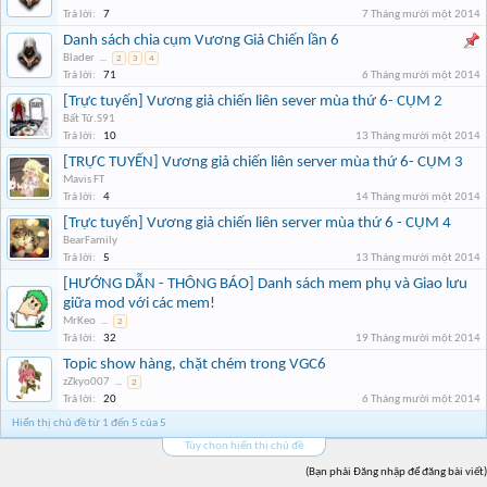
Trả lời:
7
7 Tháng mười một 2014
Danh sách chia cụm Vương Giả Chiến lần 6
Blader
...
2
3
4
Trả lời:
71
6 Tháng mười một 2014
[Trực tuyến] Vương giả chiến liên sever mùa thứ 6- CỤM 2
Bất Tử.S91
Trả lời:
10
13 Tháng mười một 2014
[TRỰC TUYẾN] Vương giả chiến liên server mùa thứ 6- CỤM 3
Mavis FT
Trả lời:
4
14 Tháng mười một 2014
[Trực tuyến] Vương giả chiến liên server mùa thứ 6 - CỤM 4
BearFamily
Trả lời:
5
13 Tháng mười một 2014
[HƯỚNG DẪN - THÔNG BÁO] Danh sách mem phụ và Giao lưu
giữa mod với các mem!
MrKeo
...
2
Trả lời:
32
19 Tháng mười một 2014
Topic show hàng, chặt chém trong VGC6
zZkyo007
...
2
Trả lời:
20
6 Tháng mười một 2014
Hiển thị chủ đề từ 1 đến 5 của 5
Tùy chọn hiển thị chủ đề
(Bạn phải Đăng nhập để đăng bài viết)