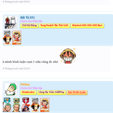
4 Tháng mười một 2014
Bất Tử.S91
Chém Gió Thần Sầu
Chữ Ký Động
Tung Hoành Tân Thế Giới
Wanted 400.000.000 Beri
à mình bình luận cụm 1 nữa cũng đc nhé.
4 Tháng mười một 2014
MrKeo
Chém Gió Thần Sầu
Moderator
Cộng Tác Viên 568Play
Đại Tá Hải Quân