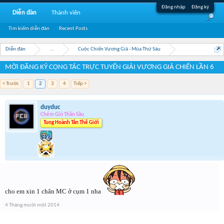
Đăng nhập
Đăng ký
Diễn đàn
Thành viên
Tìm kiếm diễn đàn
Recent Posts
Diễn đàn
...
Cuộc Chiến Vương Giả - Mùa Thứ Sáu
MỜI ĐĂNG KÝ CỘNG TÁC TRỰC TUYẾN GIẢI VƯƠNG GIẢ CHIẾN LẦN 6
< Trước
1
2
3
4
Tiếp >
duyduc
Chém Gió Thần Sầu
Tung Hoành Tân Thế Giới
cho em xin 1 chân MC ở cụm 1 nha
4 Tháng mười một 2014