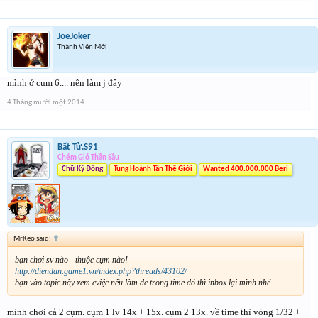
JoeJoker
Thành Viên Mới
mình ở cụm 6.... nên làm j đây
4 Tháng mười một 2014
Bất Tử.S91
Chém Gió Thần Sầu
Chữ Ký Động
Tung Hoành Tân Thế Giới
Wanted 400.000.000 Beri
MrKeo said:
↑
bạn chơi sv nào - thuộc cụm nào!
http://diendan.game1.vn/index.php?threads/43102/
bạn vào topic này xem cviệc nếu làm đc trong time đó thì inbox lại mình nhé
mình chơi cả 2 cụm. cụm 1 lv 14x + 15x. cụm 2 13x. về time thì vòng 1/32 +