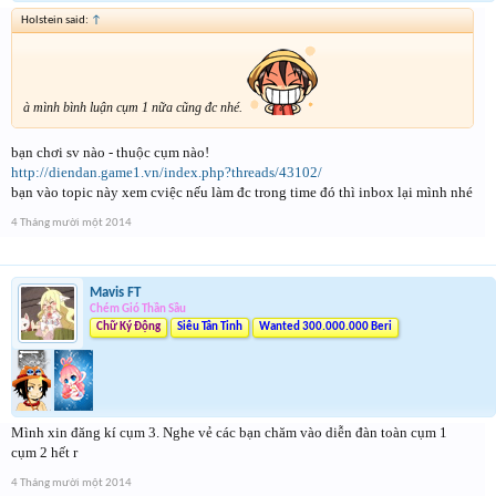
Holstein said:
↑
à mình bình luận cụm 1 nữa cũng đc nhé.
bạn chơi sv nào - thuộc cụm nào!
http://diendan.game1.vn/index.php?threads/43102/
bạn vào topic này xem cviệc nếu làm đc trong time đó thì inbox lại mình nhé
4 Tháng mười một 2014
Mavis FT
Chém Gió Thần Sầu
Chữ Ký Động
Siêu Tân Tinh
Wanted 300.000.000 Beri
Mình xin đăng kí cụm 3. Nghe vẻ các bạn chăm vào diễn đàn toàn cụm 1
cụm 2 hết r
4 Tháng mười một 2014