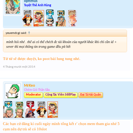
optimus
Tuyệt Thế Anh Hùng
yeuemdcgi said:
↑
mình hỏi nhé . thế ai có thể chéch đc tài khoản của người khác khi chỉ cần id +
sever thì mọi thông tin trong game đều pít hết
Từ từ sẽ được duyệt, ko post bài lung tung nhé.
4 Tháng mười một 2014
MrKeo
Chém Gió Thần Sầu
Moderator
Cộng Tác Viên 568Play
Đại Tá Hải Quân
Các bạn cứ đăng kí cuối ngày mình tổng kết r` chọn mem tham gia nhé 5
cụm nên dự trù sẽ có 10slot