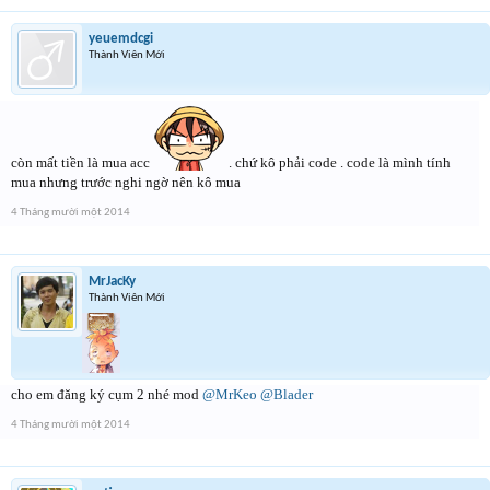
yeuemdcgi
Thành Viên Mới
còn mất tiền là mua acc
. chứ kô phải code . code là mình tính
mua nhưng trước nghi ngờ nên kô mua
4 Tháng mười một 2014
MrJacKy
Thành Viên Mới
cho em đăng ký cụm 2 nhé mod
@MrKeo
@Blader
4 Tháng mười một 2014