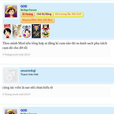
GOD
Bá Đạo Forum
Tứ Hoàng
Chữ Ký Động
Bá Vương Tân Thế Giới
Wanted 800.000.000 Beri
Theo mình Mod nên tông hợp ai đăng kí cụm nào thì ra danh sach phụ trách
cụm đó cho đỡ rối
4 Tháng mười một 2014
yeuemdcgi
Thành Viên Mới
cộng tác viên là sao nhỉ chưa hiểu rõ
4 Tháng mười một 2014
GOD