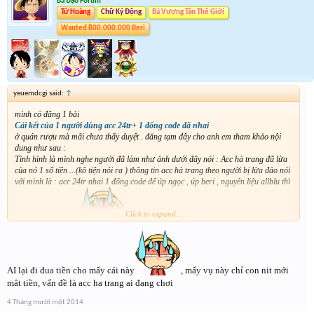
Bá Đạo Forum
Tứ Hoàng
Chữ Ký Động
Bá Vương Tân Thế Giới
Wanted 800.000.000 Beri
yeuemdcgi said:
↑
mình có đăng 1 bài
Cái kết của 1 người dùng acc 24tr+ 1 đống code đã nhai
ở quán rượu mà mãi chưa thấy duyệt . đăng tạm đây cho anh em tham khảo nội
dung như sau :
Tình hình là mình nghe người đã làm như ảnh dưới đây nói : Acc hà trang đã lừa
của nó 1 số tiền ...(kô tiện nói ra ) thông tin acc hà trang theo người bị lừa đảo nói
với mình là : acc 24tr nhai 1 đống code để úp ngọc , úp beri , nguyên liệu allblu thì
Click to expand...
cả núi . đếm kô hết
. mai mà mình kô nghe nó dụ kô thì mất chục
AI lại đi đua tiền cho mấy cái này
, mấy vụ này chỉ con nit mới
chai mà chả đc cái code nào rồi
mừng tóa
mât tiền, vấn đề là acc ha trang ai đang chơi
4 Tháng mười một 2014