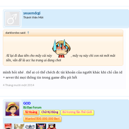
yeuemdcgi
Thành Viên Mới
darklordxx said:
↑
AI lại đi đua tiền cho mấy cái này
, mấy vụ này chỉ con nit mới mât
tiền, vấn đề là acc ha trang ai đang chơi
mình hỏi nhé . thế ai có thể chéch đc tài khoản của người khác khi chỉ cần id
+ sever thì mọi thông tin trong game đều pít hết
4 Tháng mười một 2014
GOD
Bá Đạo Forum
Tứ Hoàng
Chữ Ký Động
Bá Vương Tân Thế Giới
Wanted 800.000.000 Beri