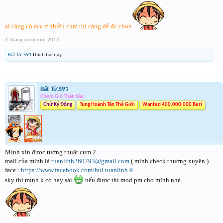
ai càng có acc ở nhiều cụm thì càng dễ đc chọn
4 Tháng mười một 2014
Bất Tử.S91
thích bài này.
Bất Tử.S91
Chém Gió Thần Sầu
Chữ Ký Động
Tung Hoành Tân Thế Giới
Wanted 400.000.000 Beri
Mình xin được tường thuật cụm 2.
mail của mình là
tuanlinh260793@gmail.com
( mình check thường xuyên )
face :
https://www.facebook.com/bui.tuanlinh.9
sky thì mình k có hay sài
nếu được thì mod pm cho mình nhé.