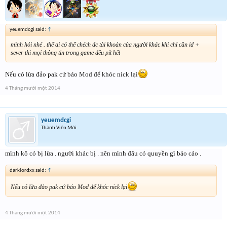
yeuemdcgi said:
↑
mình hỏi nhé . thế ai có thể chéch đc tài khoản của người khác khi chỉ cần id +
sever thì mọi thông tin trong game đều pít hết
Nếu có lừa đảo pak cứ báo Mod để khóc nick lại
4 Tháng mười một 2014
yeuemdcgi
Thành Viên Mới
mình kô có bị lừa . người khác bị . nên mình đâu có quuyền gì báo cáo .
darklordxx said:
↑
Nếu có lừa đảo pak cứ báo Mod để khóc nick lại
4 Tháng mười một 2014