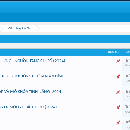
Cẩm Nang Hải Tặc
Ngày gửi
Trả 
Trả
U ỨNG - NGUỒN TĂNG CHỈ SỐ (2024)
Đọc
Trả
TO CLICK KHÔNG CHIẾM MÀN HÌNH
Đọc
Trả
P VÀ MỞ KHÓA TÍNH NĂNG (2024)
Đọc
Trả
VER MỚI (7D ĐẦU TIÊN) (2024)
Đọc
Trả
Đọc