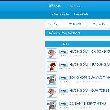
Diễn đàn
Thành viên
Tìm kiếm diễn đàn
Recent Posts
Diễn đàn
WEBGAME
Vua Hải Tặc
HƯỚNG DẪN CƠ BẢN
Tiêu đề
[HƯỚNG DẪN] CHỈ SỐ - HIỆ
VHT
Tanner
,
19 Tháng sáu 2017
[HƯỚNG DẪN] SỬ DỤNG AU
VHT
OreYahari
,
29 Tháng tư 2019
[TỔNG HỢP] QUÀ VƯỢT MA
VHT
Primebolt
,
28 Tháng mười một 2015
[HƯỚNG DẪN] ĐUA TOP SER
VHT
Tanner
,
30 Tháng mười một 2021
[CƠ BẢN] BÍ KÍP TÂN THỦ
VHT
Primebolt
,
16 Tháng tư 2016