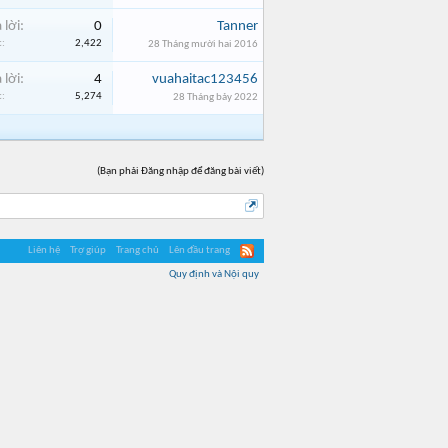
 lời:
0
Tanner
:
2,422
28 Tháng mười hai 2016
 lời:
4
vuahaitac123456
:
5,274
28 Tháng bảy 2022
(Bạn phải Đăng nhập để đăng bài viết)
Liên hệ
Trợ giúp
Trang chủ
Lên đầu trang
Quy định và Nội quy