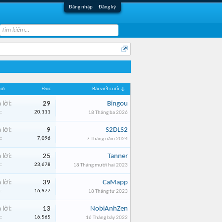
Đăng nhập
Đăng ký
lời
Đọc
Bài viết cuối ↓
 lời:
29
Bingou
:
20,111
18 Tháng ba 2026
 lời:
9
S2DLS2
:
7,096
7 Tháng năm 2024
 lời:
25
Tanner
:
23,678
18 Tháng mười hai 2023
 lời:
39
CaMapp
:
16,977
18 Tháng tư 2023
 lời:
13
NobiAnhZen
:
16,565
16 Tháng bảy 2022