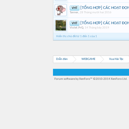
[TỔNG HỢP] CÁC HOẠT ĐỘN
VHT
Tanner
,
28 Tháng mười hai 2016
[TỔNG HỢP] CÁC HOẠT ĐỘ
VHT
Violet.PrQ
,
14 Tháng bảy 2019
Hiển thị chủ đề từ 1 đến 1 của 1
Diễn đàn
WEBGAME
Vua Hải Tặc
Forum software by XenForo™
©2010-2014 XenForo Ltd.