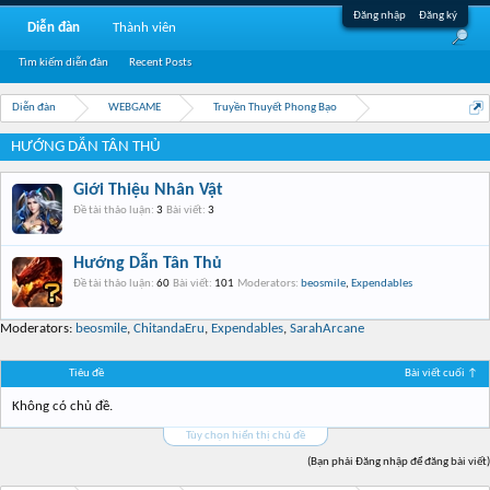
Đăng nhập
Đăng ký
Diễn đàn
Thành viên
Tìm kiếm diễn đàn
Recent Posts
Diễn đàn
WEBGAME
Truyền Thuyết Phong Bạo
HƯỚNG DẪN TÂN THỦ
Giới Thiệu Nhân Vật
Đề tài thảo luận:
3
Bài viết:
3
Hướng Dẫn Tân Thủ
Đề tài thảo luận:
60
Bài viết:
101
Moderators:
beosmile
,
Expendables
Moderators:
beosmile
,
ChitandaEru
,
Expendables
,
SarahArcane
Tiêu đề
Bài viết cuối ↑
Không có chủ đề.
Tùy chọn hiển thị chủ đề
(Bạn phải Đăng nhập để đăng bài viết)