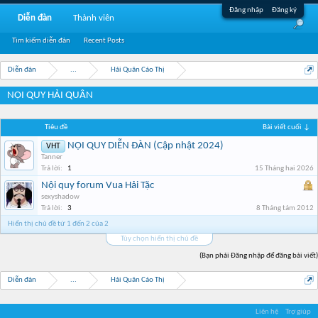
Đăng nhập
Đăng ký
Diễn đàn
Thành viên
Tìm kiếm diễn đàn
Recent Posts
Diễn đàn
...
Hải Quân Cáo Thị
NỘI QUY HẢI QUÂN
Tiêu đề
Bài viết cuối ↓
NỘI QUY DIỄN ĐÀN (Cập nhật 2024)
VHT
Tanner
Trả lời:
1
15 Tháng hai 2026
Nội quy forum Vua Hải Tặc
sexyshadow
Trả lời:
3
8 Tháng tám 2012
Hiển thị chủ đề từ 1 đến 2 của 2
Tùy chọn hiển thị chủ đề
(Bạn phải Đăng nhập để đăng bài viết)
Diễn đàn
...
Hải Quân Cáo Thị
Liên hệ
Trợ giúp