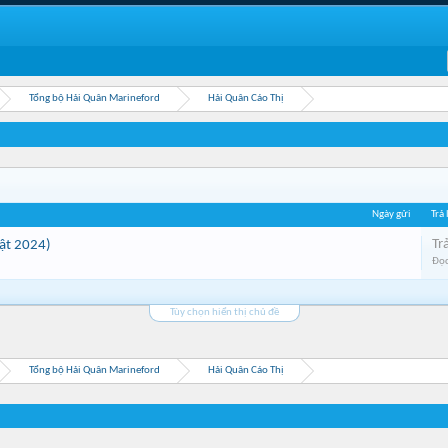
Tổng bộ Hải Quân Marineford
Hải Quân Cáo Thị
Ngày gửi
Trả 
Trả
ật 2024)
Đọc
Tùy chọn hiển thị chủ đề
Tổng bộ Hải Quân Marineford
Hải Quân Cáo Thị