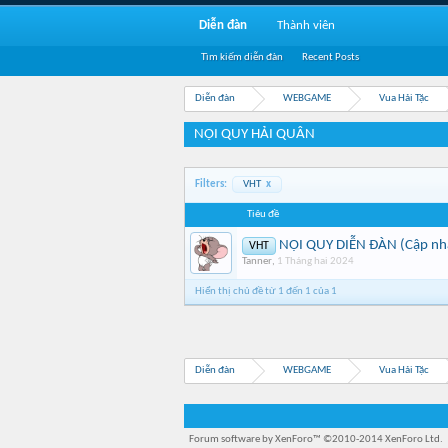
Diễn đàn
Thành viên
Tìm kiếm diễn đàn
Recent Posts
Diễn đàn
WEBGAME
Vua Hải Tặc
NỘI QUY HẢI QUÂN
Filters:
VHT
x
Tiêu đề
NỘI QUY DIỄN ĐÀN (Cập nh
VHT
Tanner
,
1 Tháng hai 2024
Hiển thị chủ đề từ 1 đến 1 của 1
Diễn đàn
WEBGAME
Vua Hải Tặc
Forum software by XenForo™
©2010-2014 XenForo Ltd.