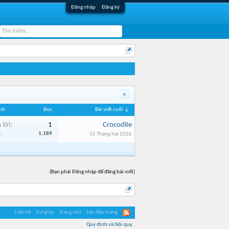
Đăng nhập
Đăng ký
x
lời
Đọc
Bài viết cuối ↓
 lời:
1
CrocodiIe
:
1,189
15 Tháng hai 2026
(Bạn phải Đăng nhập để đăng bài viết)
Liên hệ
Trợ giúp
Trang chủ
Lên đầu trang
Quy định và Nội quy