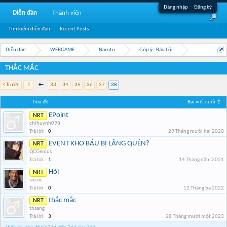
Đăng nhập
Đăng ký
Diễn đàn
Thành viên
Tìm kiếm diễn đàn
Recent Posts
Diễn đàn
WEBGAME
Naruto
Góp ý - Báo Lỗi
THẮC MẮC
< Trước
1
←
33
34
35
36
37
38
Tiêu đề
Bài viết cuối ↑
EPoint
NRT
chihuynh098
Trả lời:
0
29 Tháng mười hai 2020
EVENT KHO BÁU BỊ LÃNG QUÊN?
NRT
QCGenius
Trả lời:
1
14 Tháng năm 2021
Hỏi
NRT
sococ
Trả lời:
0
12 Tháng ba 2022
thắc mắc
NRT
thsang
Trả lời:
3
28 Tháng mười một 2023