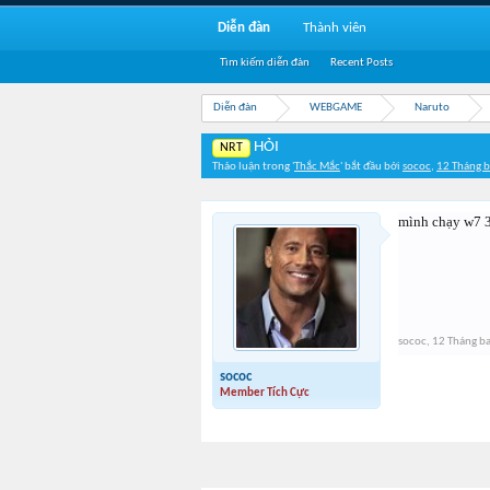
Diễn đàn
Thành viên
Tìm kiếm diễn đàn
Recent Posts
Diễn đàn
WEBGAME
Naruto
HỎI
NRT
Thảo luận trong '
Thắc Mắc
' bắt đầu bởi
sococ
,
12 Tháng 
mình chạy w7 3
sococ
,
12 Tháng b
sococ
Member Tích Cực