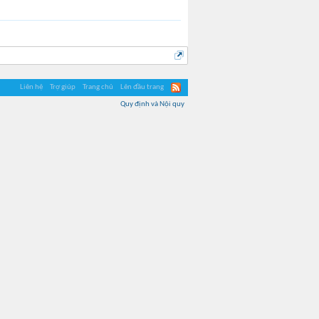
Liên hệ
Trợ giúp
Trang chủ
Lên đầu trang
Quy định và Nội quy