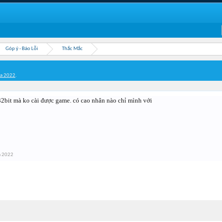
Góp ý - Báo Lỗi
Thắc Mắc
ba 2022
.
2bit mà ko cài được game. có cao nhân nào chỉ mình với
a 2022