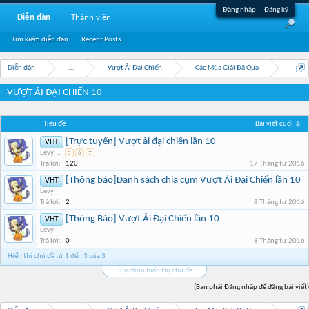
Đăng nhập
Đăng ký
Diễn đàn
Thành viên
Tìm kiếm diễn đàn
Recent Posts
Diễn đàn
...
Vượt Ải Đại Chiến
Các Mùa Giải Đã Qua
VƯỢT ẢI ĐẠI CHIẾN 10
Tiêu đề
Bài viết cuối ↓
[Trực tuyến] Vượt ải đại chiến lần 10
VHT
Levy
...
5
6
7
Trả lời:
120
17 Tháng tư 2016
[Thông báo]Danh sách chia cụm Vượt Ải Đại Chiến lần 10
VHT
Levy
Trả lời:
2
8 Tháng tư 2016
[Thông Báo] Vượt Ải Đại Chiến lần 10
VHT
Levy
Trả lời:
0
8 Tháng tư 2016
Hiển thị chủ đề từ 1 đến 3 của 3
Tùy chọn hiển thị chủ đề
(Bạn phải Đăng nhập để đăng bài viết)